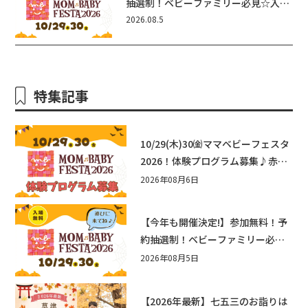
抽選制！ベビーファミリー必見☆入場
無料☆10/29(木)30(金)ママベビーフ
2026.08.5
ェスタ2026！親子で楽しもう♪inピ
エリ守山
特集記事
10/29(木)30㈮ママベビーフェスタ
2026！体験プログラム募集♪赤ち
ゃん向けイベントに出演しません
2026年08月6日
か？
【今年も開催決定!】参加無料！予
約抽選制！ベビーファミリー必見
☆入場無料☆10/29(木)30(金)ママ
2026年08月5日
ベビーフェスタ2026！親子で楽し
もう♪inピエリ守山
【2026年最新】七五三のお詣りは