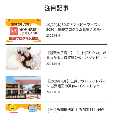
注目記事
10/29(木)30㈮ママベビーフェスタ
2026！体験プログラム募集♪赤ちゃ
ん向けイベントに出演しませんか？
2026.08.6
【滋賀の子育て】「これ知りたい」が
見つかる♪滋賀県公式「ハグナビし
が」使ってる？おでかけ・制度・子育
2026.08.6
てのお役立ち情報が満載！
【2026年8月】三井アウトレットパー
ク 滋賀竜王の夏休みイベントまと
め！びしょぬれ水あそび・激辛グル
2026.08.6
メ・フォトコンテストまで盛りだくさ
ん！
【今年も開催決定!】参加無料！予約