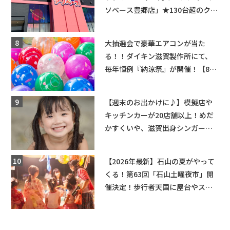
ソベース豊郷店」★130台超のクレ
ーンゲームで青果や日用品までゲ
ットできる新スポット！
大抽選会で豪華エアコンが当た
る！！ダイキン滋賀製作所にて、
毎年恒例『納涼祭』が開催！【8月
2日】
【週末のお出かけに♪】模擬店や
キッチンカーが20店舗以上！めだ
かすくいや、滋賀出身シンガーソ
ングライターによるライブなど。
【和邇ふれあい夏祭り】
【2026年最新】石山の夏がやって
くる！第63回「石山土曜夜市」開
催決定！歩行者天国に屋台やステ
ージが勢揃い【7月18日・25日・8
月1日】大津市