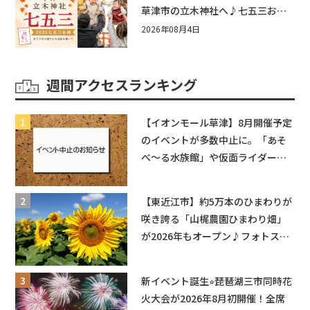
草津市の立木神社へ♪七五三お祝
い企画をご紹介！
2026年08月4日
週間アクセスランキング
【イオンモール草津】8月開催予定
のイベントが多数中止に。「あそ
べ〜る水族館」や仮面ライダーシ
ョーなど
【東近江市】約5万本のひまわりが
咲き誇る「山梶農園ひまわり畑」
が2026年もオープン♪フォトスポ
ットやキッチンカーも登場！何度
も入園できるフリーパスも販売★
新イベント誕生⭐︎琵琶湖三市同時花
火大会が2026年8月初開催！全席