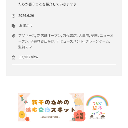
たちが喜ぶことを紹介していきます♪
2026.6.26
お出かけ
アソベース
,
新店舗オープン
,
万代書店
,
大津市
,
堅田
,
ニューオ
ープン
,
子連れお出かけ
,
アミューズメント
,
クレーンゲーム
,
滋賀ママ
12,962 view