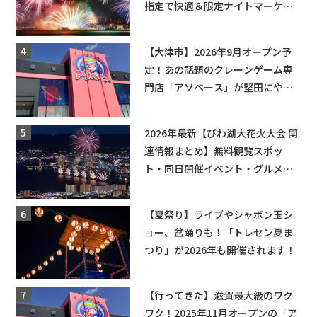
指定で快適＆限定ナイトマーケッ
トも登場♪
【大津市】2026年9月オープン予
定！あの話題のクレーンゲーム専
門店「アソベース」が堅田にやっ
てくる！豊郷店に続く滋賀2店舗目
★
2026年最新【びわ湖大花火大会 関
連情報まとめ】無料観覧スポッ
ト・同日開催イベント・グルメマ
ップ・交通規制に近隣施設の駐車
場情報なども要チェック★
【夏祭り】ライブやシャボン玉シ
ョー、盆踊りも！「トレセン夏ま
つり」が2026年も開催されます！
【行ってきた】滋賀最大級のワク
ワク！2025年11月オープンの「ア