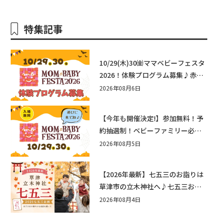
特集記事
10/29(木)30㈮ママベビーフェスタ
2026！体験プログラム募集♪赤ち
ゃん向けイベントに出演しません
2026年08月6日
か？
【今年も開催決定!】参加無料！予
約抽選制！ベビーファミリー必見
☆入場無料☆10/29(木)30(金)ママ
2026年08月5日
ベビーフェスタ2026！親子で楽し
もう♪inピエリ守山
【2026年最新】七五三のお詣りは
草津市の立木神社へ♪七五三お祝
い企画をご紹介！
2026年08月4日