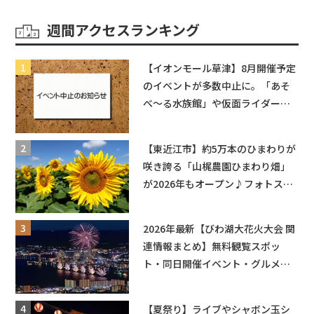
週間アクセスランキング
【イオンモール草津】8月開催予定
のイベントが多数中止に。「あそ
べ〜る水族館」や仮面ライダーシ
ョーなど
【東近江市】約5万本のひまわりが
咲き誇る「山梶農園ひまわり畑」
が2026年もオープン♪フォトスポ
ットやキッチンカーも登場！何度
も入園できるフリーパスも販売★
2026年最新【びわ湖大花火大会 関
連情報まとめ】無料観覧スポッ
ト・同日開催イベント・グルメマ
ップ・交通規制に近隣施設の駐車
場情報なども要チェック★
【夏祭り】ライブやシャボン玉シ