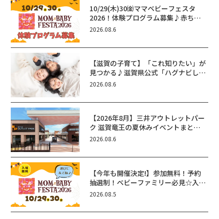
10/29(木)30㈮ママベビーフェスタ
2026！体験プログラム募集♪赤ちゃ
ん向けイベントに出演しませんか？
2026.08.6
【滋賀の子育て】「これ知りたい」が
見つかる♪滋賀県公式「ハグナビし
が」使ってる？おでかけ・制度・子育
2026.08.6
てのお役立ち情報が満載！
【2026年8月】三井アウトレットパー
ク 滋賀竜王の夏休みイベントまと
め！びしょぬれ水あそび・激辛グル
2026.08.6
メ・フォトコンテストまで盛りだくさ
ん！
【今年も開催決定!】参加無料！予約
抽選制！ベビーファミリー必見☆入場
無料☆10/29(木)30(金)ママベビーフ
2026.08.5
ェスタ2026！親子で楽しもう♪inピ
エリ守山