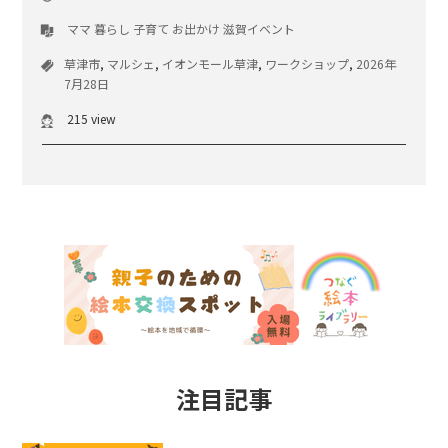
ママ
暮らし
子育て
お出かけ
滋賀イベント
草津市
,
マルシェ
,
イオンモール草津
,
ワークショップ
,
2026年
7月28日
215 view
注目記事