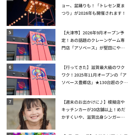
ョー、盆踊りも！「トレセン夏ま
つり」が2026年も開催されます！
【大津市】2026年9月オープン予
定！あの話題のクレーンゲーム専
門店「アソベース」が堅田にやっ
てくる！豊郷店に続く滋賀2店舗目
★
【行ってきた】滋賀最大級のワク
ワク！2025年11月オープンの「ア
ソベース豊郷店」★130台超のクレ
ーンゲームで青果や日用品までゲ
ットできる新スポット！
【週末のお出かけに♪】模擬店や
キッチンカーが20店舗以上！めだ
かすくいや、滋賀出身シンガーソ
ングライターによるライブなど。
【和邇ふれあい夏祭り】