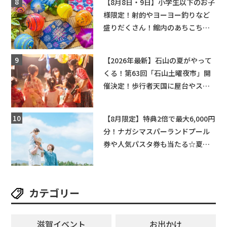
【8月8日・9日】小学生以下のお子
様限定！射的やヨーヨー釣りなど
盛りだくさん！館内のあちこちに
ちびっこ縁日開催♪【モリーブ】
【2026年最新】石山の夏がやって
くる！第63回「石山土曜夜市」開
催決定！歩行者天国に屋台やステ
ージが勢揃い【7月18日・25日・8
月1日】大津市
【8月限定】特典2倍で最大6,000円
分！ナガシマスパーランドプール
券や人気パスタ券も当たる☆夏休
みは「ハウスセレクション彦根」
へGO！
カテゴリー
滋賀イベント
お出かけ