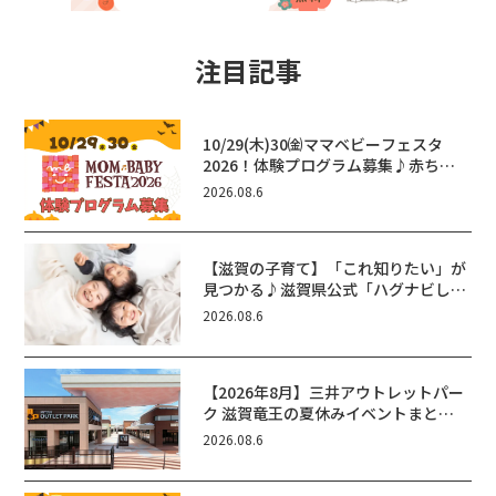
注目記事
10/29(木)30㈮ママベビーフェスタ
2026！体験プログラム募集♪赤ちゃ
ん向けイベントに出演しませんか？
2026.08.6
【滋賀の子育て】「これ知りたい」が
見つかる♪滋賀県公式「ハグナビし
が」使ってる？おでかけ・制度・子育
2026.08.6
てのお役立ち情報が満載！
【2026年8月】三井アウトレットパー
ク 滋賀竜王の夏休みイベントまと
め！びしょぬれ水あそび・激辛グル
2026.08.6
メ・フォトコンテストまで盛りだくさ
ん！