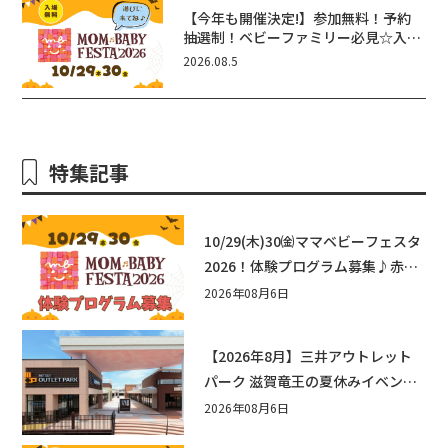
【今年も開催決定!】参加無料！予約
抽選制！ベビーファミリー必見☆入場
無料☆10/29(木)30(金)ママベビーフ
2026.08.5
ェスタ2026！親子で楽しもう♪inピ
エリ守山
特集記事
10/29(木)30㈮ママベビーフェスタ
2026！体験プログラム募集♪赤ち
ゃん向けイベントに出演しません
2026年08月6日
か？
【2026年8月】三井アウトレット
パーク 滋賀竜王の夏休みイベント
まとめ！びしょぬれ水あそび・激
2026年08月6日
辛グルメ・フォトコンテストまで