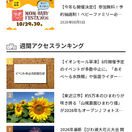
盛りだくさん！
【今年も開催決定!】参加無料！予
約抽選制！ベビーファミリー必見
☆入場無料☆10/29(木)30(金)ママ
2026年08月5日
ベビーフェスタ2026！親子で楽し
もう♪inピエリ守山
週間アクセスランキング
【イオンモール草津】8月開催予定
のイベントが多数中止に。「あそ
べ〜る水族館」や仮面ライダーシ
ョーなど
【東近江市】約5万本のひまわりが
咲き誇る「山梶農園ひまわり畑」
が2026年もオープン♪フォトスポ
ットやキッチンカーも登場！何度
も入園できるフリーパスも販売★
2026年最新【びわ湖大花火大会 関