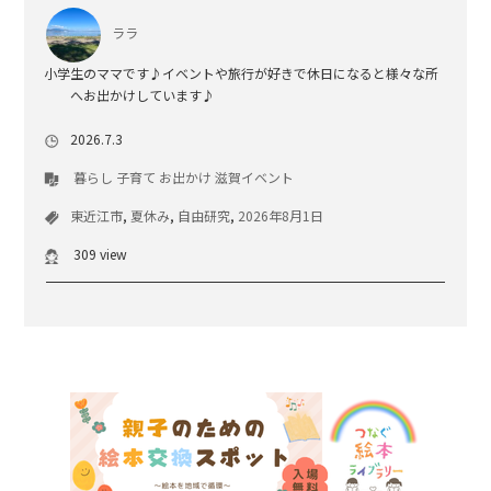
ララ
小学生のママです♪イベントや旅行が好きで休日になると様々な所
へお出かけしています♪
2026.7.3
暮らし
子育て
お出かけ
滋賀イベント
東近江市
,
夏休み
,
自由研究
,
2026年8月1日
309 view