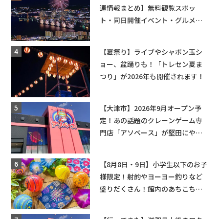
連情報まとめ】無料観覧スポッ
ト・同日開催イベント・グルメマ
ップ・交通規制に近隣施設の駐車
場情報なども要チェック★
【夏祭り】ライブやシャボン玉シ
ョー、盆踊りも！「トレセン夏ま
つり」が2026年も開催されます！
【大津市】2026年9月オープン予
定！あの話題のクレーンゲーム専
門店「アソベース」が堅田にやっ
てくる！豊郷店に続く滋賀2店舗目
★
【8月8日・9日】小学生以下のお子
様限定！射的やヨーヨー釣りなど
盛りだくさん！館内のあちこちに
ちびっこ縁日開催♪【モリーブ】