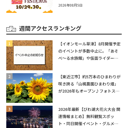
☆入場無料☆10/29(木)30(金)ママ
2026年08月5日
ベビーフェスタ2026！親子で楽し
もう♪inピエリ守山
週間アクセスランキング
【イオンモール草津】8月開催予定
のイベントが多数中止に。「あそ
べ〜る水族館」や仮面ライダーシ
ョーなど
【東近江市】約5万本のひまわりが
咲き誇る「山梶農園ひまわり畑」
が2026年もオープン♪フォトスポ
ットやキッチンカーも登場！何度
も入園できるフリーパスも販売★
2026年最新【びわ湖大花火大会 関
連情報まとめ】無料観覧スポッ
ト・同日開催イベント・グルメマ