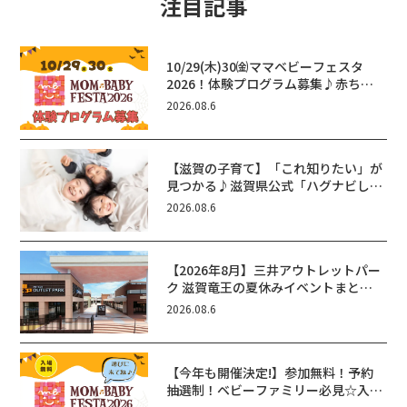
注目記事
10/29(木)30㈮ママベビーフェスタ
2026！体験プログラム募集♪赤ちゃ
ん向けイベントに出演しませんか？
2026.08.6
【滋賀の子育て】「これ知りたい」が
見つかる♪滋賀県公式「ハグナビし
が」使ってる？おでかけ・制度・子育
2026.08.6
てのお役立ち情報が満載！
【2026年8月】三井アウトレットパー
ク 滋賀竜王の夏休みイベントまと
め！びしょぬれ水あそび・激辛グル
2026.08.6
メ・フォトコンテストまで盛りだくさ
ん！
【今年も開催決定!】参加無料！予約
抽選制！ベビーファミリー必見☆入場
無料☆10/29(木)30(金)ママベビーフ