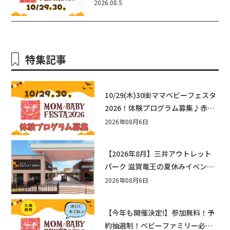
2026.08.5
ェスタ2026！親子で楽しもう♪inピ
エリ守山
特集記事
10/29(木)30㈮ママベビーフェスタ
2026！体験プログラム募集♪赤ち
ゃん向けイベントに出演しません
2026年08月6日
か？
【2026年8月】三井アウトレット
パーク 滋賀竜王の夏休みイベント
まとめ！びしょぬれ水あそび・激
2026年08月6日
辛グルメ・フォトコンテストまで
盛りだくさん！
【今年も開催決定!】参加無料！予
約抽選制！ベビーファミリー必見