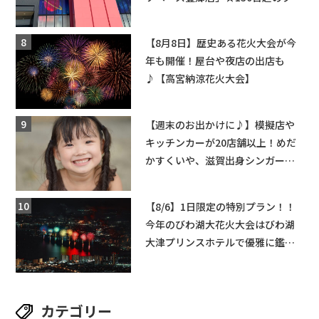
ーンゲームで青果や日用品までゲ
ットできる新スポット！
【8月8日】歴史ある花火大会が今
年も開催！屋台や夜店の出店も
♪【高宮納涼花火大会】
【週末のお出かけに♪】模擬店や
キッチンカーが20店舗以上！めだ
かすくいや、滋賀出身シンガーソ
ングライターによるライブなど。
【和邇ふれあい夏祭り】
【8/6】1日限定の特別プラン！！
今年のびわ湖大花火大会はびわ湖
大津プリンスホテルで優雅に鑑賞
しよう♪
カテゴリー