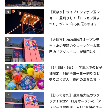
ップ・交通規制に近隣施設の駐車
場情報なども要チェック★
【夏祭り】ライブやシャボン玉シ
ョー、盆踊りも！「トレセン夏ま
つり」が2026年も開催されます！
【大津市】2026年9月オープン予
定！あの話題のクレーンゲーム専
門店「アソベース」が堅田にやっ
てくる！豊郷店に続く滋賀2店舗目
★
【8月8日・9日】小学生以下のお子
様限定！射的やヨーヨー釣りなど
盛りだくさん！館内のあちこちに
ちびっこ縁日開催♪【モリーブ】
【行ってきた】滋賀最大級のワク
ワク！2025年11月オープンの「ア
ソベース豊郷店」★130台超のクレ