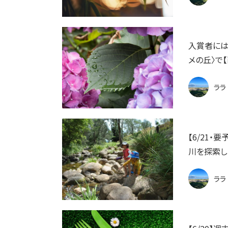
入賞者には
メの丘〉で
ララ
【6/21
川を探索し
ララ