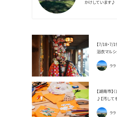
かけしています♪
【7/18・
浴衣マルシェ
ララ
【湖南市】
♪【汚しても
ララ