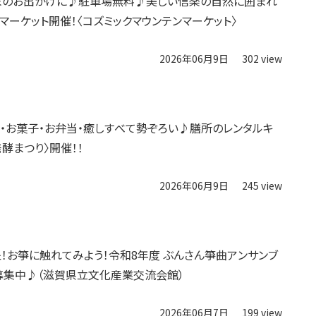
】週末のお出かけに♪駐車場無料♪美しい信楽の自然に囲まれ
マーケット開催！〈コズミックマウンテンマーケット〉
2026年06月9日
302 view
】パン・お菓子・お弁当・癒しすべて勢ぞろい♪膳所のレンタルキ
発酵まつり〉開催！！
2026年06月9日
245 view
！お箏に触れてみよう！令和8年度 ぶんさん箏曲アンサンブ
募集中♪（滋賀県立文化産業交流会館）
2026年06月7日
199 view