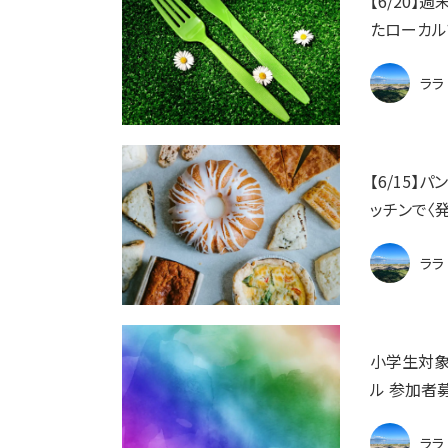
【6/20
たローカル
ララ
【6/15
ッチンで〈
ララ
小学生対象
ル 参加者
ララ