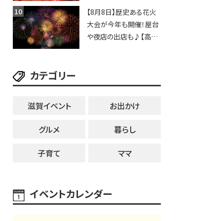
歩行者天国に屋台やステ
【8月8日】歴史ある花火
ージが勢揃い【7月18日・
大会が今年も開催！屋台
25日・8月1日】大津市
や夜店の出店も♪【高宮
納涼花火大会】
カテゴリー
滋賀イベント
お出かけ
グルメ
暮らし
子育て
ママ
イベントカレンダー