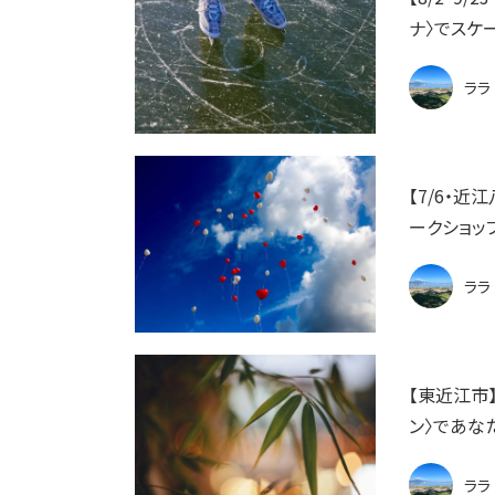
ナ〉でスケ
ララ
【7/6・
ークショッ
ララ
【東近江市
ン〉であな
ララ