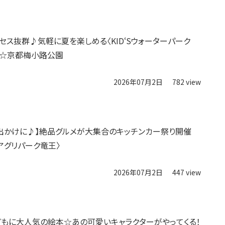
セス抜群♪気軽に夏を楽しめる〈KID‘Sウォーターパーク
開催☆京都梅小路公園
2026年07月2日
782 view
出かけに♪】絶品グルメが大集合のキッチンカー祭り開催
アグリパーク竜王〉
2026年07月2日
447 view
】子どもに大人気の絵本☆あの可愛いキャラクターがやってくる！