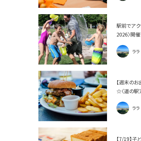
駅前でアク
2026〉
ララ
【週末のお
☆〈道の駅
ララ
【7/19