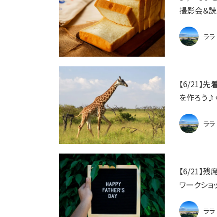
撮影会＆読
ララ
【6/21】
を作ろう♪
ララ
【6/21
ワークショ
ララ