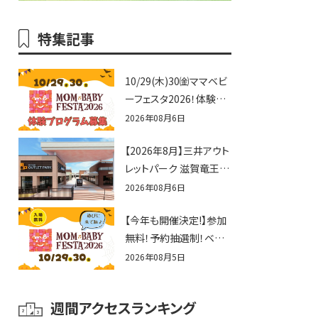
特集記事
10/29(木)30㈮ママベビ
ーフェスタ2026！体験プ
ログラム募集♪赤ちゃん
2026年08月6日
向けイベントに出演しま
【2026年8月】三井アウト
せんか？
レットパーク 滋賀竜王の
夏休みイベントまとめ！
2026年08月6日
びしょぬれ水あそび・激
【今年も開催決定!】参加
辛グルメ・フォトコンテス
無料！予約抽選制！ベビ
トまで盛りだくさん！
ーファミリー必見☆入場
2026年08月5日
無料☆10/29(木)30(金)
ママベビーフェスタ
週間アクセスランキング
2026！親子で楽しもう