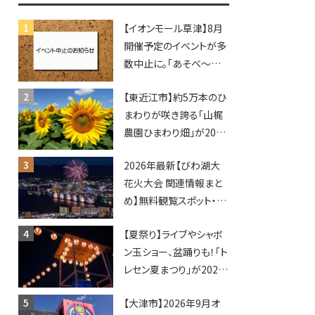
♪inピエリ守山
【イオンモール草津】8月
開催予定のイベントが多
数中止に。「あそべ〜る
水族館」や仮面ライダー
【東近江市】約5万本のひ
ショーなど
まわりが咲き誇る「山梶
農園ひまわり畑」が2026
年もオープン♪フォトス
2026年最新【びわ湖大
ポットやキッチンカーも
花火大会 関連情報まと
登場！何度も入園できる
め】無料観覧スポット・同
フリーパスも販売★
日開催イベント・グルメマ
【夏祭り】ライブやシャボ
ップ・交通規制に近隣施
ン玉ショー、盆踊りも！「ト
設の駐車場情報なども
レセン夏まつり」が2026
要チェック★
年も開催されます！
【大津市】2026年9月オ