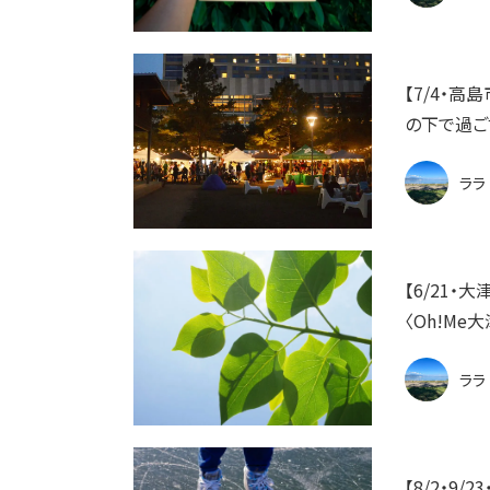
【7/4・
の下で過ご
ララ
【6/21
〈Oh!Me
ララ
【8/2・9