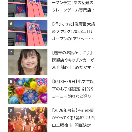
ープン予定！あの話題の
クレーンゲーム専門店
「アソベース」が堅田にや
【行ってきた】滋賀最大級
ってくる！豊郷店に続く滋
のワクワク！2025年11月
賀2店舗目★
オープンの「アソベース
豊郷店」★130台超のク
【週末のお出かけに♪】
レーンゲームで青果や日
模擬店やキッチンカーが
用品までゲットできる新
20店舗以上！めだかすく
スポット！
いや、滋賀出身シンガー
【8月8日・9日】小学生以
ソングライターによるライ
下のお子様限定！射的や
ブなど。【和邇ふれあい夏
ヨーヨー釣りなど盛りだ
祭り】
くさん！館内のあちこちに
【2026年最新】石山の夏
ちびっこ縁日開催♪【モリ
がやってくる！第63回「石
ーブ】
山土曜夜市」開催決定！