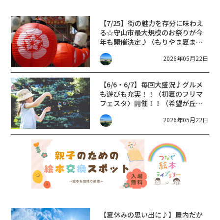
【7/25】街の魅力を存分に味わえ
る☆守山市最大規模のお祭りが今
年も開催決定♪〈もりやま夏まつ
り2026〉
2026年05月22日
【6/6・6/7】毎回大盛況♪グルメ
も遊びも充実！！〈初夏のフリマ
フェスタ〉開催！！（希望が丘文
化公園 ）
2026年05月22日
【夏休みの思い出に♪】屋内だか