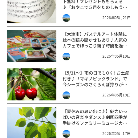
下無料！プレゼントももらえる
♪「おやこで５月をたのしもう！
ありがとうの音楽会＋たのしいオ
2026年05月21日
ペレッタ」が開催！！〈日野町〉
【大津市】パステルアート体験に
絵本の読み聞かせもあり♪人気の
カフェでほっこり親子時間を過ご
そう！
2026年05月19日
【5/21～】雨の日でもOK！お土産
付き♪「マキノピックランド」で
今シーズンのさくらんぼ狩りがス
タート！！
2026年05月19日
【夏休みの思い出に♪】魅力いっ
ぱいの音楽やダンス♪劇団四季が
手掛けるファミリーミュージカル
を楽しもう！（草津市立草津クレ
2026年05月17日
アホール）