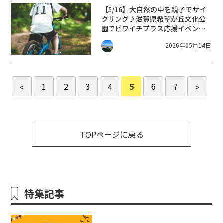
【5/16】大自然の中を親子でサイ
クリング♪滋賀県希望が丘文化公
園でビワイチプラス応援イベント
開催！
2026年05月14日
«
1
2
3
4
5
6
7
»
TOPページに戻る
特集記事