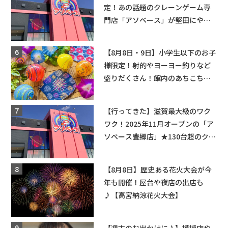
定！あの話題のクレーンゲーム専
門店「アソベース」が堅田にやっ
てくる！豊郷店に続く滋賀2店舗目
★
【8月8日・9日】小学生以下のお子
様限定！射的やヨーヨー釣りなど
盛りだくさん！館内のあちこちに
ちびっこ縁日開催♪【モリーブ】
【行ってきた】滋賀最大級のワク
ワク！2025年11月オープンの「ア
ソベース豊郷店」★130台超のクレ
ーンゲームで青果や日用品までゲ
ットできる新スポット！
【8月8日】歴史ある花火大会が今
年も開催！屋台や夜店の出店も
♪【高宮納涼花火大会】
【週末のお出かけに♪】模擬店や