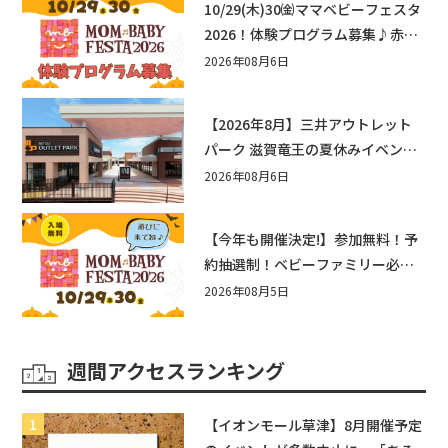
10/29(木)30㈮ママベビーフェスタ
2026！体験プログラム募集♪赤ち
ゃん向けイベントに出演しません
2026年08月6日
か？
【2026年8月】三井アウトレット
パーク 滋賀竜王の夏休みイベント
まとめ！びしょぬれ水あそび・激
2026年08月6日
辛グルメ・フォトコンテストまで
盛りだくさん！
【今年も開催決定!】参加無料！予
約抽選制！ベビーファミリー必見
☆入場無料☆10/29(木)30(金)ママ
2026年08月5日
ベビーフェスタ2026！親子で楽し
もう♪inピエリ守山
週間アクセスランキング
【イオンモール草津】8月開催予定