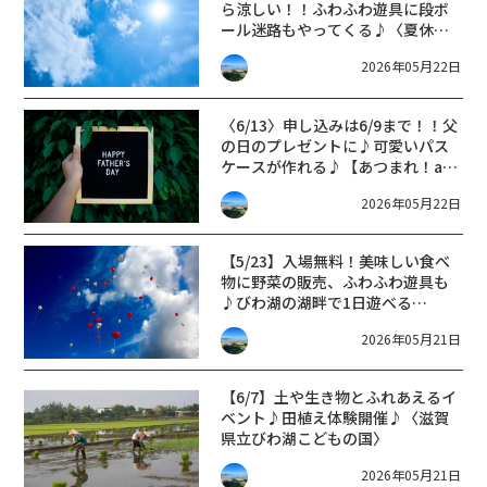
ら涼しい！！ふわふわ遊具に段ボ
ール迷路もやってくる♪〈夏休み
☆にぎわい祭り〉開催決定！！
2026年05月22日
〈6/13〉申し込みは6/9まで！！父
の日のプレゼントに♪可愛いパス
ケースが作れる♪【あつまれ！ai
彩キッズ☆父の日ワークショッ
2026年05月22日
プ】開催！
【5/23】入場無料！美味しい食べ
物に野菜の販売、ふわふわ遊具も
♪びわ湖の湖畔で1日遊べる
♪〈PARK × Days! by LOMORE
2026年05月21日
marché 〉
【6/7】土や生き物とふれあえるイ
ベント♪田植え体験開催♪〈滋賀
県立びわ湖こどもの国〉
2026年05月21日