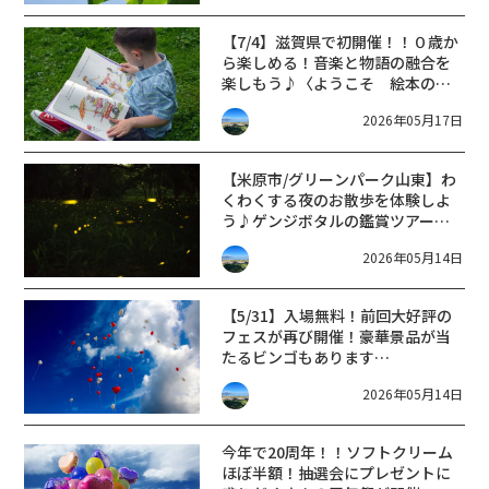
【7/4】滋賀県で初開催！！０歳か
ら楽しめる！音楽と物語の融合を
楽しもう♪〈ようこそ 絵本の音
楽会へ in shiga〉
2026年05月17日
【米原市/グリーンパーク山東】わ
くわくする夜のお散歩を体験しよ
う♪ゲンジボタルの鑑賞ツアー開
催♪
2026年05月14日
【5/31】入場無料！前回大好評の
フェスが再び開催！豪華景品が当
たるビンゴもあります
♪〈KONANLOCALFES〉
2026年05月14日
今年で20周年！！ソフトクリーム
ほぼ半額！抽選会にプレゼントに