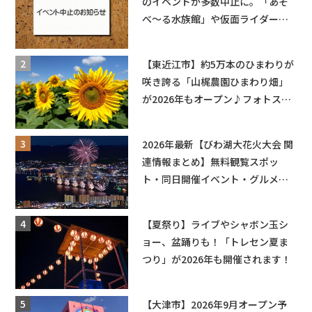
のイベントが多数中止に。「あそ
べ〜る水族館」や仮面ライダーシ
ョーなど
【東近江市】約5万本のひまわりが
咲き誇る「山梶農園ひまわり畑」
が2026年もオープン♪フォトスポ
ットやキッチンカーも登場！何度
も入園できるフリーパスも販売★
2026年最新【びわ湖大花火大会 関
連情報まとめ】無料観覧スポッ
ト・同日開催イベント・グルメマ
ップ・交通規制に近隣施設の駐車
場情報なども要チェック★
【夏祭り】ライブやシャボン玉シ
ョー、盆踊りも！「トレセン夏ま
つり」が2026年も開催されます！
【大津市】2026年9月オープン予