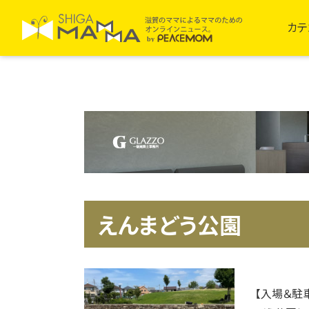
カテ
えんまどう公園
【入場＆駐