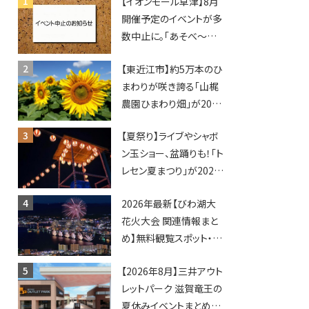
【イオンモール草津】8月
開催予定のイベントが多
数中止に。「あそべ〜る
水族館」や仮面ライダー
【東近江市】約5万本のひ
ショーなど
まわりが咲き誇る「山梶
農園ひまわり畑」が2026
年もオープン♪フォトス
【夏祭り】ライブやシャボ
ポットやキッチンカーも
ン玉ショー、盆踊りも！「ト
登場！何度も入園できる
レセン夏まつり」が2026
フリーパスも販売★
年も開催されます！
2026年最新【びわ湖大
花火大会 関連情報まと
め】無料観覧スポット・同
日開催イベント・グルメマ
【2026年8月】三井アウト
ップ・交通規制に近隣施
レットパーク 滋賀竜王の
設の駐車場情報なども
夏休みイベントまとめ！
要チェック★