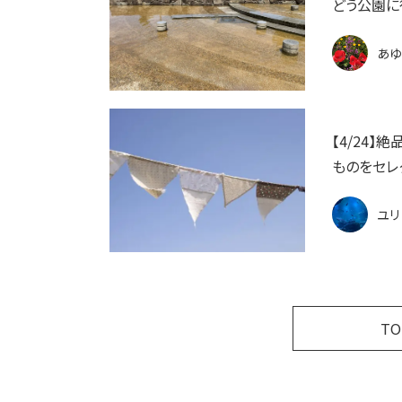
どう公園に
あゆ
【4/24
ものをセレク
ユリ
T