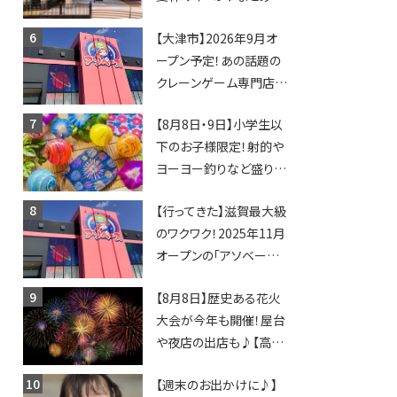
びしょぬれ水あそび・激
【大津市】2026年9月オ
辛グルメ・フォトコンテス
ープン予定！あの話題の
トまで盛りだくさん！
クレーンゲーム専門店
「アソベース」が堅田にや
【8月8日・9日】小学生以
ってくる！豊郷店に続く滋
下のお子様限定！射的や
賀2店舗目★
ヨーヨー釣りなど盛りだ
くさん！館内のあちこちに
【行ってきた】滋賀最大級
ちびっこ縁日開催♪【モリ
のワクワク！2025年11月
ーブ】
オープンの「アソベース
豊郷店」★130台超のク
【8月8日】歴史ある花火
レーンゲームで青果や日
大会が今年も開催！屋台
用品までゲットできる新
や夜店の出店も♪【高宮
スポット！
納涼花火大会】
【週末のお出かけに♪】