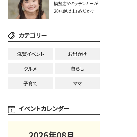
模擬店やキッチンカーが
20店舗以上！めだかすく
いや、滋賀出身シンガー
ソングライターによるライ
カテゴリー
ブなど。【和邇ふれあい夏
祭り】
滋賀イベント
お出かけ
グルメ
暮らし
子育て
ママ
イベントカレンダー
2026
年
08
月