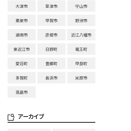
大津市
草津市
守山市
栗東市
甲賀市
野洲市
湖南市
彦根市
近江八幡市
東近江市
日野町
竜王町
愛荘町
豊郷町
甲良町
多賀町
長浜市
米原市
高島市
アーカイブ