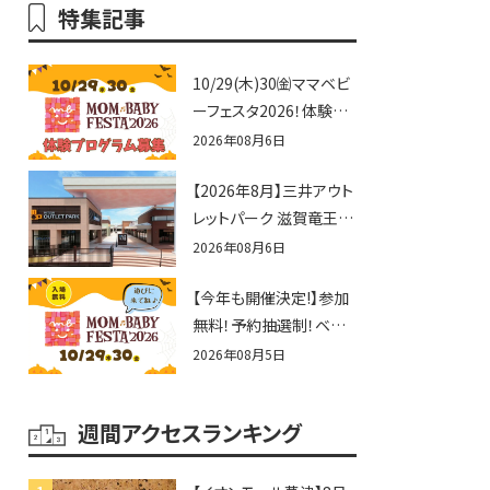
特集記事
10/29(木)30㈮ママベビ
ーフェスタ2026！体験プ
ログラム募集♪赤ちゃん
2026年08月6日
向けイベントに出演しま
【2026年8月】三井アウト
せんか？
レットパーク 滋賀竜王の
夏休みイベントまとめ！
2026年08月6日
びしょぬれ水あそび・激
【今年も開催決定!】参加
辛グルメ・フォトコンテス
無料！予約抽選制！ベビ
トまで盛りだくさん！
ーファミリー必見☆入場
2026年08月5日
無料☆10/29(木)30(金)
ママベビーフェスタ
週間アクセスランキング
2026！親子で楽しもう
♪inピエリ守山