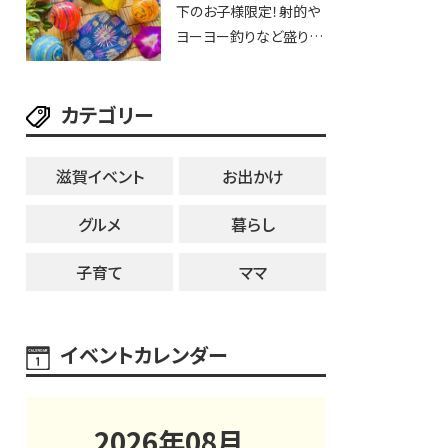
下のお子様限定！射的や
25日・8月1日】大津市
ヨーヨー釣りなど盛りだ
くさん！館内のあちこちに
ちびっこ縁日開催♪【モリ
カテゴリー
ーブ】
滋賀イベント
お出かけ
グルメ
暮らし
子育て
ママ
イベントカレンダー
2026
年
08
月