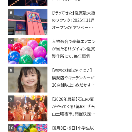
年も開催されます！
【行ってきた】滋賀最大級
のワクワク！2025年11月
オープンの「アソベース
豊郷店」★130台超のク
大抽選会で豪華エアコン
レーンゲームで青果や日
が当たる！！ダイキン滋賀
用品までゲットできる新
製作所にて、毎年恒例
スポット！
『納涼祭』が開催！【8月2
【週末のお出かけに♪】
日】
模擬店やキッチンカーが
20店舗以上！めだかすく
いや、滋賀出身シンガー
【2026年最新】石山の夏
ソングライターによるライ
がやってくる！第63回「石
ブなど。【和邇ふれあい夏
山土曜夜市」開催決定！
祭り】
歩行者天国に屋台やステ
【8月8日・9日】小学生以
ージが勢揃い【7月18日・