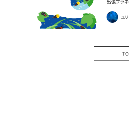
出張プラネ
ユリ
T