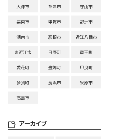
大津市
草津市
守山市
栗東市
甲賀市
野洲市
湖南市
彦根市
近江八幡市
東近江市
日野町
竜王町
愛荘町
豊郷町
甲良町
多賀町
長浜市
米原市
高島市
アーカイブ