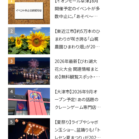
【イオンモール草津】8月
開催予定のイベントが多
数中止に。「あそべ〜る
水族館」や仮面ライダー
【東近江市】約5万本のひ
ショーなど
まわりが咲き誇る「山梶
農園ひまわり畑」が2026
年もオープン♪フォトス
2026年最新【びわ湖大
ポットやキッチンカーも
花火大会 関連情報まと
登場！何度も入園できる
め】無料観覧スポット・同
フリーパスも販売★
日開催イベント・グルメマ
【大津市】2026年9月オ
ップ・交通規制に近隣施
ープン予定！あの話題の
設の駐車場情報なども
クレーンゲーム専門店
要チェック★
「アソベース」が堅田にや
【夏祭り】ライブやシャボ
ってくる！豊郷店に続く滋
ン玉ショー、盆踊りも！「ト
賀2店舗目★
レセン夏まつり」が2026