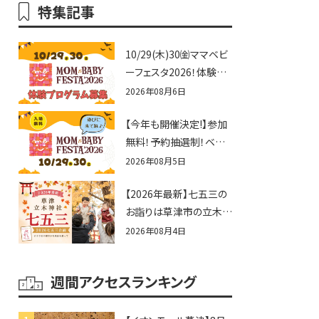
特集記事
10/29(木)30㈮ママベビ
ーフェスタ2026！体験プ
ログラム募集♪赤ちゃん
2026年08月6日
向けイベントに出演しま
【今年も開催決定!】参加
せんか？
無料！予約抽選制！ベビ
ーファミリー必見☆入場
2026年08月5日
無料☆10/29(木)30(金)
【2026年最新】七五三の
ママベビーフェスタ
お詣りは草津市の立木神
2026！親子で楽しもう
社へ♪七五三お祝い企
♪inピエリ守山
2026年08月4日
画をご紹介！
週間アクセスランキング