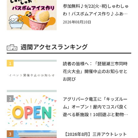
近江八幡
参加無料♪9/22(火･祝)しゅわしゅ
わ！バスボムアイス作り♪ふあふ
あ遊具もあるよ！in近江八幡
2026年08月10日
週間アクセスランキング
読者の皆様へ：「琵琶湖三市同時
花火大会」開催中止のお知らせと
お詫び
アグリパーク竜王に「キッズルー
ム」オープン！屋内でコスパ良く
遊べる新施設！10回遊ぶと動物触
れ合いが無料に★
【2026年8月】三井アウトレット