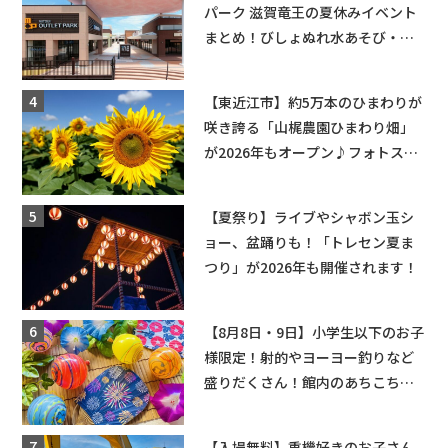
パーク 滋賀竜王の夏休みイベント
まとめ！びしょぬれ水あそび・激
辛グルメ・フォトコンテストまで
盛りだくさん！
【東近江市】約5万本のひまわりが
咲き誇る「山梶農園ひまわり畑」
が2026年もオープン♪フォトスポ
ットやキッチンカーも登場！何度
も入園できるフリーパスも販売★
【夏祭り】ライブやシャボン玉シ
ョー、盆踊りも！「トレセン夏ま
つり」が2026年も開催されます！
【8月8日・9日】小学生以下のお子
様限定！射的やヨーヨー釣りなど
盛りだくさん！館内のあちこちに
ちびっこ縁日開催♪【モリーブ】
【入場無料】重機好きのお子さん