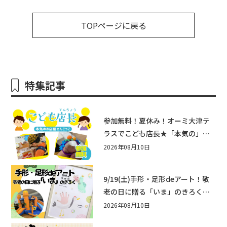
TOPページに戻る
特集記事
参加無料！夏休み！オーミ大津テ
ラスでこども店長★「本気の」お
店屋さんごっこ8/22(土)開催！&ワ
2026年08月10日
ークショップも♪
9/19(土)手形・足形deアート！敬
老の日に贈る「いま」のきろく♪
他にもふあふあ遊具などお楽しみ
2026年08月10日
がいっぱいのシルバーウィークin