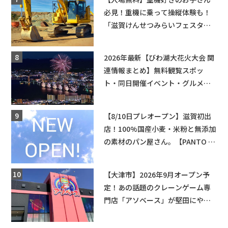
必見！重機に乗って操縦体験も！
「滋賀けんせつみらいフェスタ
2026」【野洲市】滋賀県希望が丘
文化公園にて 開催【10月17日】
2026年最新【びわ湖大花火大会 関
連情報まとめ】無料観覧スポッ
ト・同日開催イベント・グルメマ
ップ・交通規制に近隣施設の駐車
場情報なども要チェック★
【8/10日プレオープン】滋賀初出
店！100%国産小麦・米粉と無添加
の素材のパン屋さん。【PANTO 草
津店】
【大津市】2026年9月オープン予
定！あの話題のクレーンゲーム専
門店「アソベース」が堅田にやっ
てくる！豊郷店に続く滋賀2店舗目
★