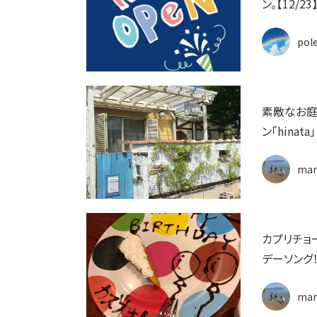
ン。【12
pol
素敵なお庭
ン「hinata」
mar
カプリチョ
デーソング
mar