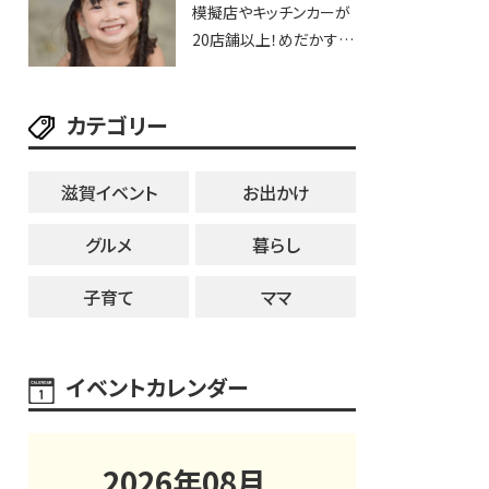
模擬店やキッチンカーが
用品までゲットできる新
20店舗以上！めだかすく
スポット！
いや、滋賀出身シンガー
ソングライターによるライ
カテゴリー
ブなど。【和邇ふれあい夏
祭り】
滋賀イベント
お出かけ
グルメ
暮らし
子育て
ママ
イベントカレンダー
2026
年
08
月