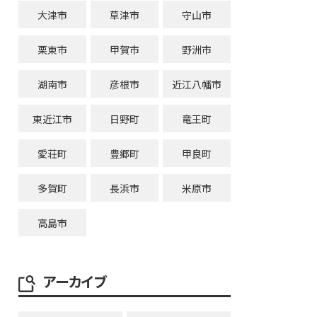
大津市
草津市
守山市
栗東市
甲賀市
野洲市
湖南市
彦根市
近江八幡市
東近江市
日野町
竜王町
愛荘町
豊郷町
甲良町
多賀町
長浜市
米原市
高島市
アーカイブ