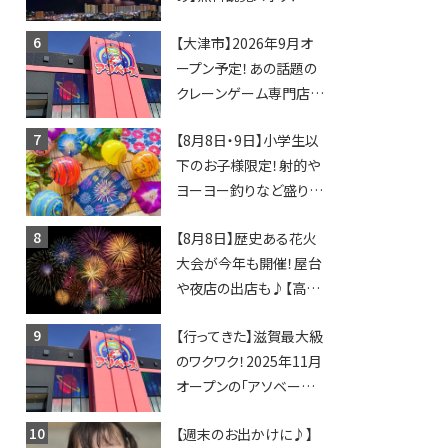
日開催イベント・グルメマ
【大津市】2026年9月オ
ップ・交通規制に近隣施
ープン予定！あの話題の
設の駐車場情報なども
クレーンゲーム専門店
要チェック★
「アソベース」が堅田にや
【8月8日・9日】小学生以
ってくる！豊郷店に続く滋
下のお子様限定！射的や
賀2店舗目★
ヨーヨー釣りなど盛りだ
くさん！館内のあちこちに
【8月8日】歴史ある花火
ちびっこ縁日開催♪【モリ
大会が今年も開催！屋台
ーブ】
や夜店の出店も♪【高宮
納涼花火大会】
【行ってきた】滋賀最大級
のワクワク！2025年11月
オープンの「アソベース
豊郷店」★130台超のク
【週末のお出かけに♪】
レーンゲームで青果や日