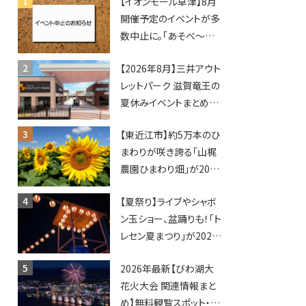
【イオンモール草津】8月
開催予定のイベントが多
数中止に。「あそべ〜る
水族館」や仮面ライダー
【2026年8月】三井アウト
ショーなど
レットパーク 滋賀竜王の
夏休みイベントまとめ！
びしょぬれ水あそび・激
【東近江市】約5万本のひ
辛グルメ・フォトコンテス
まわりが咲き誇る「山梶
トまで盛りだくさん！
農園ひまわり畑」が2026
年もオープン♪フォトス
【夏祭り】ライブやシャボ
ポットやキッチンカーも
ン玉ショー、盆踊りも！「ト
登場！何度も入園できる
レセン夏まつり」が2026
フリーパスも販売★
年も開催されます！
2026年最新【びわ湖大
花火大会 関連情報まと
め】無料観覧スポット・同