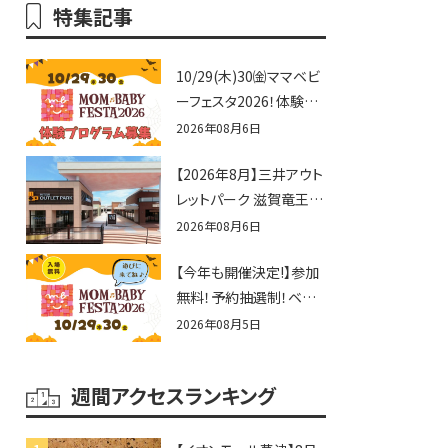
特集記事
10/29(木)30㈮ママベビ
ーフェスタ2026！体験プ
ログラム募集♪赤ちゃん
2026年08月6日
向けイベントに出演しま
【2026年8月】三井アウト
せんか？
レットパーク 滋賀竜王の
夏休みイベントまとめ！
2026年08月6日
びしょぬれ水あそび・激
【今年も開催決定!】参加
辛グルメ・フォトコンテス
無料！予約抽選制！ベビ
トまで盛りだくさん！
ーファミリー必見☆入場
2026年08月5日
無料☆10/29(木)30(金)
ママベビーフェスタ
週間アクセスランキング
2026！親子で楽しもう
♪inピエリ守山