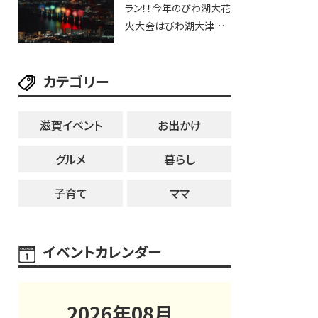
ラン！！今年のびわ湖大花
ブなど。【和邇ふれあい夏
火大会はびわ湖大津プリ
祭り】
ンスホテルで優雅に鑑賞
しよう♪
カテゴリー
滋賀イベント
お出かけ
グルメ
暮らし
子育て
ママ
イベントカレンダー
2026
年
08
月