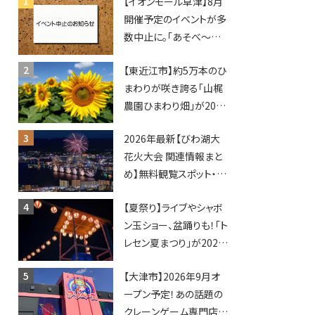
【イオンモール草津】8月
開催予定のイベントが多
数中止に。「あそべ〜る
水族館」や仮面ライダー
【東近江市】約5万本のひ
ショーなど
まわりが咲き誇る「山梶
農園ひまわり畑」が2026
年もオープン♪フォトス
2026年最新【びわ湖大
ポットやキッチンカーも
花火大会 関連情報まと
登場！何度も入園できる
め】無料観覧スポット・同
フリーパスも販売★
日開催イベント・グルメマ
【夏祭り】ライブやシャボ
ップ・交通規制に近隣施
ン玉ショー、盆踊りも！「ト
設の駐車場情報なども
レセン夏まつり」が2026
要チェック★
年も開催されます！
【大津市】2026年9月オ
ープン予定！あの話題の
クレーンゲーム専門店