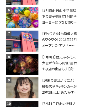
「アソベース」が堅田にや
【8月8日・9日】小学生以
ってくる！豊郷店に続く滋
下のお子様限定！射的や
賀2店舗目★
ヨーヨー釣りなど盛りだ
くさん！館内のあちこちに
【行ってきた】滋賀最大級
ちびっこ縁日開催♪【モリ
のワクワク！2025年11月
ーブ】
オープンの「アソベース
豊郷店」★130台超のク
【8月8日】歴史ある花火
レーンゲームで青果や日
大会が今年も開催！屋台
用品までゲットできる新
や夜店の出店も♪【高宮
スポット！
納涼花火大会】
【週末のお出かけに♪】
模擬店やキッチンカーが
20店舗以上！めだかすく
いや、滋賀出身シンガー
【8/6】1日限定の特別プ
ソングライターによるライ