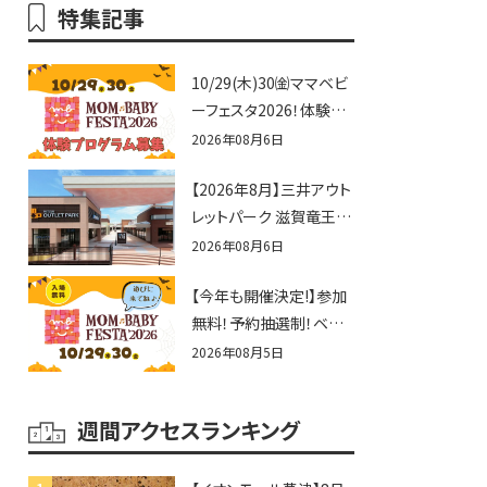
特集記事
10/29(木)30㈮ママベビ
ーフェスタ2026！体験プ
ログラム募集♪赤ちゃん
2026年08月6日
向けイベントに出演しま
【2026年8月】三井アウト
せんか？
レットパーク 滋賀竜王の
夏休みイベントまとめ！
2026年08月6日
びしょぬれ水あそび・激
【今年も開催決定!】参加
辛グルメ・フォトコンテス
無料！予約抽選制！ベビ
トまで盛りだくさん！
ーファミリー必見☆入場
2026年08月5日
無料☆10/29(木)30(金)
ママベビーフェスタ
週間アクセスランキング
2026！親子で楽しもう
♪inピエリ守山