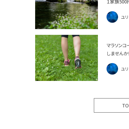
１家族500
ユリ
マラソンコ
しませんか
ユリ
T