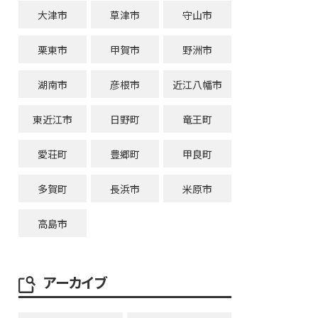
大津市
草津市
守山市
栗東市
甲賀市
野洲市
湖南市
彦根市
近江八幡市
東近江市
日野町
竜王町
愛荘町
豊郷町
甲良町
多賀町
長浜市
米原市
高島市
アーカイブ