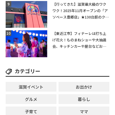
★
【行ってきた】滋賀最大級のワク
ワク！2025年11月オープンの「ア
ソベース豊郷店」★130台超のクレ
ーンゲームで青果や日用品までゲ
ットできる新スポット！
【東近江市】フィナーレは打ち上
げ花火！ものまねショーや大抽選
会、キッチンカーや屋台などお楽
しみ満載★「ことう夏まつり こと
ぼん2026」がひばり公園で開催！
【8月8日】
カテゴリー
滋賀イベント
お出かけ
グルメ
暮らし
子育て
ママ