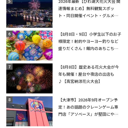
2026年最新【びわ湖大花火大会 関
連情報まとめ】無料観覧スポッ
ト・同日開催イベント・グルメマ
ップ・交通規制に近隣施設の駐車
場情報なども要チェック★
【8月8日・9日】小学生以下のお子
様限定！射的やヨーヨー釣りなど
盛りだくさん！館内のあちこちに
ちびっこ縁日開催♪【モリーブ】
【8月8日】歴史ある花火大会が今
年も開催！屋台や夜店の出店も
♪【高宮納涼花火大会】
【大津市】2026年9月オープン予
定！あの話題のクレーンゲーム専
門店「アソベース」が堅田にやっ
てくる！豊郷店に続く滋賀2店舗目