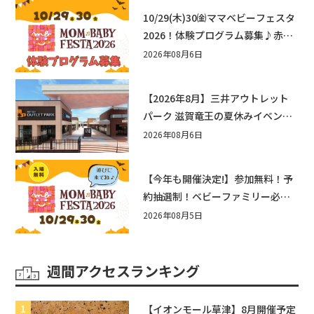
10/29(木)30㈮ママベビーフェスタ
2026！体験プログラム募集♪赤ち
ゃん向けイベントに出演しません
2026年08月6日
か？
【2026年8月】三井アウトレット
パーク 滋賀竜王の夏休みイベント
まとめ！びしょぬれ水あそび・激
2026年08月6日
辛グルメ・フォトコンテストまで
盛りだくさん！
【今年も開催決定!】参加無料！予
約抽選制！ベビーファミリー必見
☆入場無料☆10/29(木)30(金)ママ
2026年08月5日
ベビーフェスタ2026！親子で楽し
もう♪inピエリ守山
週間アクセスランキング
【イオンモール草津】8月開催予定