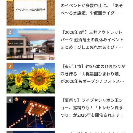
のイベントが多数中止に。「あそ
べ〜る水族館」や仮面ライダーシ
ョーなど
【2026年8月】三井アウトレット
パーク 滋賀竜王の夏休みイベント
まとめ！びしょぬれ水あそび・激
辛グルメ・フォトコンテストまで
盛りだくさん！
【東近江市】約5万本のひまわりが
咲き誇る「山梶農園ひまわり畑」
が2026年もオープン♪フォトスポ
ットやキッチンカーも登場！何度
も入園できるフリーパスも販売★
【夏祭り】ライブやシャボン玉シ
ョー、盆踊りも！「トレセン夏ま
つり」が2026年も開催されます！