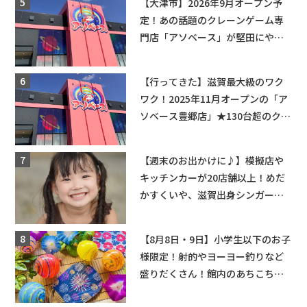
【大津市】2026年9月オープン予
定！あの話題のクレーンゲーム専
門店「アソベース」が堅田にやっ
てくる！豊郷店に続く滋賀2店舗目
★
【行ってきた】滋賀最大級のワク
ワク！2025年11月オープンの「ア
ソベース豊郷店」★130台超のクレ
ーンゲームで青果や日用品までゲ
ットできる新スポット！
【週末のお出かけに♪】模擬店や
キッチンカーが20店舗以上！めだ
かすくいや、滋賀出身シンガーソ
ングライターによるライブなど。
【和邇ふれあい夏祭り】
【8月8日・9日】小学生以下のお子
様限定！射的やヨーヨー釣りなど
盛りだくさん！館内のあちこちに
ちびっこ縁日開催♪【モリーブ】