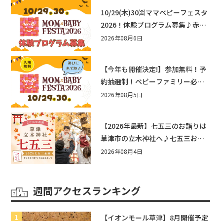
10/29(木)30㈮ママベビーフェスタ
2026！体験プログラム募集♪赤ち
ゃん向けイベントに出演しません
2026年08月6日
か？
【今年も開催決定!】参加無料！予
約抽選制！ベビーファミリー必見
☆入場無料☆10/29(木)30(金)ママ
2026年08月5日
ベビーフェスタ2026！親子で楽し
もう♪inピエリ守山
【2026年最新】七五三のお詣りは
草津市の立木神社へ♪七五三お祝
い企画をご紹介！
2026年08月4日
週間アクセスランキング
【イオンモール草津】8月開催予定