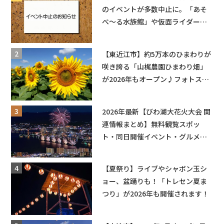
のイベントが多数中止に。「あそ
べ〜る水族館」や仮面ライダーシ
ョーなど
【東近江市】約5万本のひまわりが
咲き誇る「山梶農園ひまわり畑」
が2026年もオープン♪フォトスポ
ットやキッチンカーも登場！何度
も入園できるフリーパスも販売★
2026年最新【びわ湖大花火大会 関
連情報まとめ】無料観覧スポッ
ト・同日開催イベント・グルメマ
ップ・交通規制に近隣施設の駐車
場情報なども要チェック★
【夏祭り】ライブやシャボン玉シ
ョー、盆踊りも！「トレセン夏ま
つり」が2026年も開催されます！