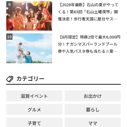
【2026年最新】石山の夏がやって
くる！第63回「石山土曜夜市」開
催決定！歩行者天国に屋台やステ
ージが勢揃い【7月18日・25日・8
月1日】大津市
【8月限定】特典2倍で最大6,000円
分！ナガシマスパーランドプール
券や人気パスタ券も当たる☆夏休
みは「ハウスセレクション彦根」
へGO！
カテゴリー
滋賀イベント
お出かけ
グルメ
暮らし
子育て
ママ