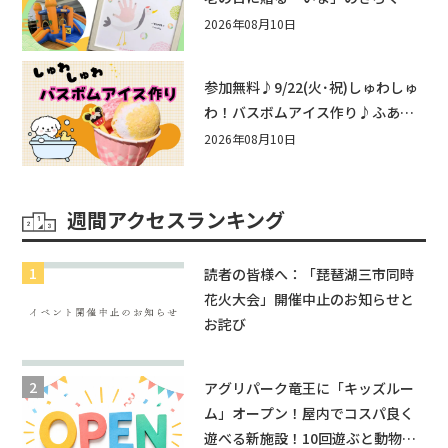
他にもふあふあ遊具などお楽しみ
2026年08月10日
がいっぱいのシルバーウィークin
近江八幡
参加無料♪9/22(火･祝)しゅわしゅ
わ！バスボムアイス作り♪ふあふ
あ遊具もあるよ！in近江八幡
2026年08月10日
週間アクセスランキング
読者の皆様へ：「琵琶湖三市同時
花火大会」開催中止のお知らせと
お詫び
アグリパーク竜王に「キッズルー
ム」オープン！屋内でコスパ良く
遊べる新施設！10回遊ぶと動物触