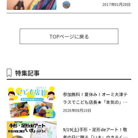
2017年01月28日
TOPページに戻る
特集記事
参加無料！夏休み！オーミ大津テ
ラスでこども店長★「本気の」お
店屋さんごっこ8/22(土)開催！&ワ
2026年08月10日
ークショップも♪
9/19(土)手形・足形deアート！敬
老の日に贈る「いま」のきろく♪