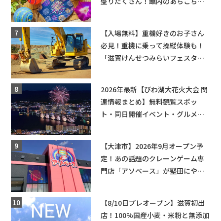
盛りだくさん！館内のあちこちに
ちびっこ縁日開催♪【モリーブ】
【入場無料】重機好きのお子さん
必見！重機に乗って操縦体験も！
「滋賀けんせつみらいフェスタ
2026」【野洲市】滋賀県希望が丘
文化公園にて 開催【10月17日】
2026年最新【びわ湖大花火大会 関
連情報まとめ】無料観覧スポッ
ト・同日開催イベント・グルメマ
ップ・交通規制に近隣施設の駐車
場情報なども要チェック★
【大津市】2026年9月オープン予
定！あの話題のクレーンゲーム専
門店「アソベース」が堅田にやっ
てくる！豊郷店に続く滋賀2店舗目
★
【8/10日プレオープン】滋賀初出
店！100%国産小麦・米粉と無添加