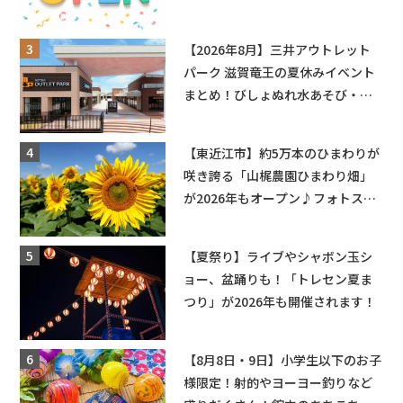
れ合いが無料に★
【2026年8月】三井アウトレット
パーク 滋賀竜王の夏休みイベント
まとめ！びしょぬれ水あそび・激
辛グルメ・フォトコンテストまで
盛りだくさん！
【東近江市】約5万本のひまわりが
咲き誇る「山梶農園ひまわり畑」
が2026年もオープン♪フォトスポ
ットやキッチンカーも登場！何度
も入園できるフリーパスも販売★
【夏祭り】ライブやシャボン玉シ
ョー、盆踊りも！「トレセン夏ま
つり」が2026年も開催されます！
【8月8日・9日】小学生以下のお子
様限定！射的やヨーヨー釣りなど