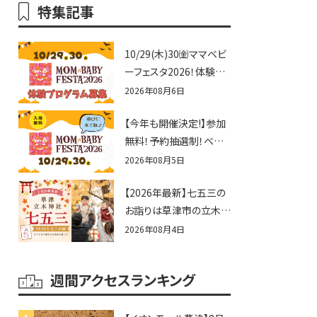
特集記事
10/29(木)30㈮ママベビ
ーフェスタ2026！体験プ
ログラム募集♪赤ちゃん
2026年08月6日
向けイベントに出演しま
【今年も開催決定!】参加
せんか？
無料！予約抽選制！ベビ
ーファミリー必見☆入場
2026年08月5日
無料☆10/29(木)30(金)
【2026年最新】七五三の
ママベビーフェスタ
お詣りは草津市の立木神
2026！親子で楽しもう
社へ♪七五三お祝い企
♪inピエリ守山
2026年08月4日
画をご紹介！
週間アクセスランキング