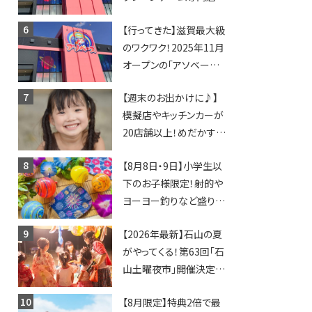
「アソベース」が堅田にや
【行ってきた】滋賀最大級
ってくる！豊郷店に続く滋
のワクワク！2025年11月
賀2店舗目★
オープンの「アソベース
豊郷店」★130台超のク
【週末のお出かけに♪】
レーンゲームで青果や日
模擬店やキッチンカーが
用品までゲットできる新
20店舗以上！めだかすく
スポット！
いや、滋賀出身シンガー
【8月8日・9日】小学生以
ソングライターによるライ
下のお子様限定！射的や
ブなど。【和邇ふれあい夏
ヨーヨー釣りなど盛りだ
祭り】
くさん！館内のあちこちに
【2026年最新】石山の夏
ちびっこ縁日開催♪【モリ
がやってくる！第63回「石
ーブ】
山土曜夜市」開催決定！
歩行者天国に屋台やステ
【8月限定】特典2倍で最
ージが勢揃い【7月18日・