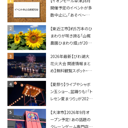
【イオンモール草津】8月
開催予定のイベントが多
数中止に。「あそべ〜る
水族館」や仮面ライダー
【東近江市】約5万本のひ
ショーなど
まわりが咲き誇る「山梶
農園ひまわり畑」が2026
年もオープン♪フォトス
2026年最新【びわ湖大
ポットやキッチンカーも
花火大会 関連情報まと
登場！何度も入園できる
め】無料観覧スポット・同
フリーパスも販売★
日開催イベント・グルメマ
【夏祭り】ライブやシャボ
ップ・交通規制に近隣施
ン玉ショー、盆踊りも！「ト
設の駐車場情報なども
レセン夏まつり」が2026
要チェック★
年も開催されます！
【大津市】2026年9月オ
ープン予定！あの話題の
クレーンゲーム専門店