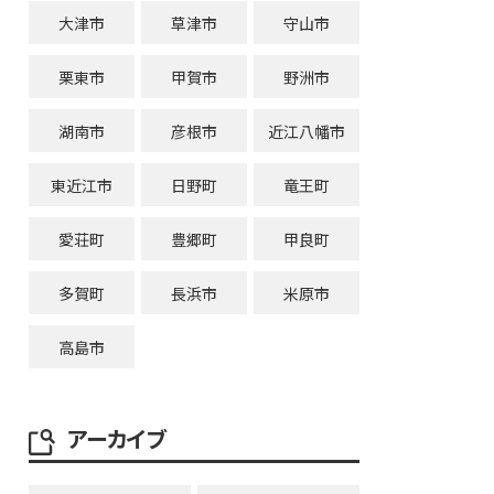
大津市
草津市
守山市
栗東市
甲賀市
野洲市
湖南市
彦根市
近江八幡市
東近江市
日野町
竜王町
愛荘町
豊郷町
甲良町
多賀町
長浜市
米原市
高島市
アーカイブ