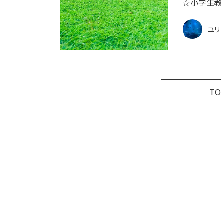
☆小学生教
ユリ
T