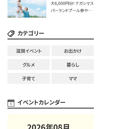
大6,000円分！ナガシマス
25日・8月1日】大津市
パーランドプール券や人
気パスタ券も当たる☆夏
休みは「ハウスセレクショ
カテゴリー
ン彦根」へGO！
滋賀イベント
お出かけ
グルメ
暮らし
子育て
ママ
イベントカレンダー
2026
年
08
月