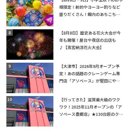
様限定！射的やヨーヨー釣りなど
盛りだくさん！館内のあちこちに
ちびっこ縁日開催♪【モリーブ】
【8月8日】歴史ある花火大会が今
年も開催！屋台や夜店の出店も
♪【高宮納涼花火大会】
【大津市】2026年9月オープン予
定！あの話題のクレーンゲーム専
門店「アソベース」が堅田にやっ
てくる！豊郷店に続く滋賀2店舗目
★
【行ってきた】滋賀最大級のワク
ワク！2025年11月オープンの「ア
ソベース豊郷店」★130台超のクレ
ーンゲームで青果や日用品までゲ
ットできる新スポット！