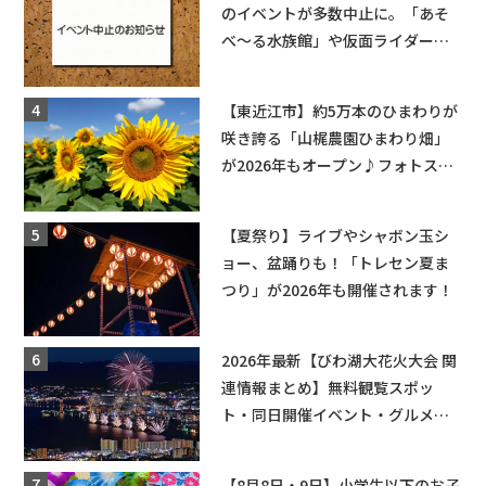
のイベントが多数中止に。「あそ
べ〜る水族館」や仮面ライダーシ
ョーなど
【東近江市】約5万本のひまわりが
咲き誇る「山梶農園ひまわり畑」
が2026年もオープン♪フォトスポ
ットやキッチンカーも登場！何度
も入園できるフリーパスも販売★
【夏祭り】ライブやシャボン玉シ
ョー、盆踊りも！「トレセン夏ま
つり」が2026年も開催されます！
2026年最新【びわ湖大花火大会 関
連情報まとめ】無料観覧スポッ
ト・同日開催イベント・グルメマ
ップ・交通規制に近隣施設の駐車
場情報なども要チェック★
【8月8日・9日】小学生以下のお子