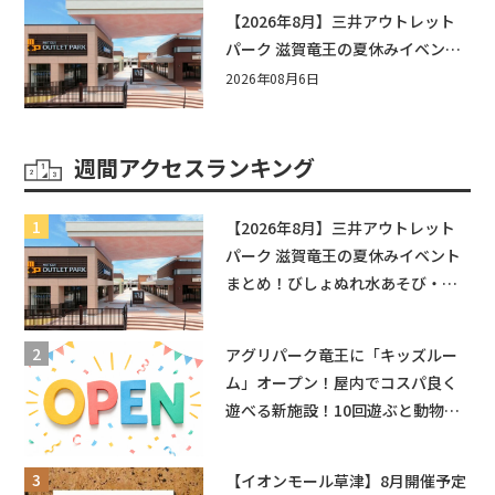
【2026年8月】三井アウトレット
パーク 滋賀竜王の夏休みイベント
まとめ！びしょぬれ水あそび・激
2026年08月6日
辛グルメ・フォトコンテストまで
盛りだくさん！
週間アクセスランキング
【2026年8月】三井アウトレット
パーク 滋賀竜王の夏休みイベント
まとめ！びしょぬれ水あそび・激
辛グルメ・フォトコンテストまで
盛りだくさん！
アグリパーク竜王に「キッズルー
ム」オープン！屋内でコスパ良く
遊べる新施設！10回遊ぶと動物触
れ合いが無料に★
【イオンモール草津】8月開催予定