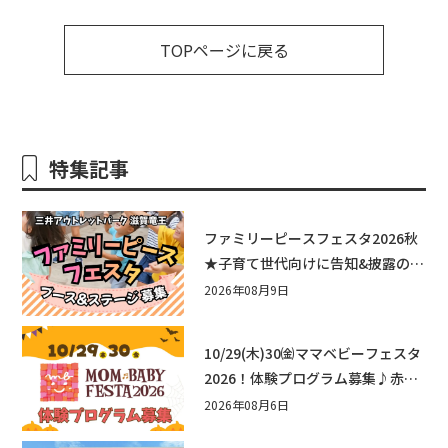
TOPページに戻る
特集記事
ファミリーピースフェスタ2026秋
★子育て世代向けに告知&披露の場
として♪ステージ又はブース出店
2026年08月9日
しませんか？
10/29(木)30㈮ママベビーフェスタ
2026！体験プログラム募集♪赤ち
ゃん向けイベントに出演しません
2026年08月6日
か？