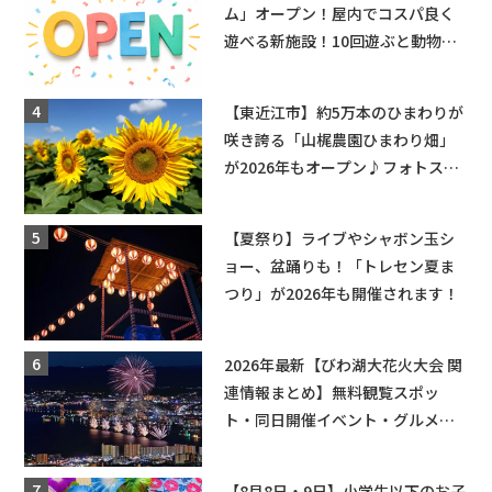
ム」オープン！屋内でコスパ良く
遊べる新施設！10回遊ぶと動物触
れ合いが無料に★
【東近江市】約5万本のひまわりが
咲き誇る「山梶農園ひまわり畑」
が2026年もオープン♪フォトスポ
ットやキッチンカーも登場！何度
も入園できるフリーパスも販売★
【夏祭り】ライブやシャボン玉シ
ョー、盆踊りも！「トレセン夏ま
つり」が2026年も開催されます！
2026年最新【びわ湖大花火大会 関
連情報まとめ】無料観覧スポッ
ト・同日開催イベント・グルメマ
ップ・交通規制に近隣施設の駐車
場情報なども要チェック★
【8月8日・9日】小学生以下のお子