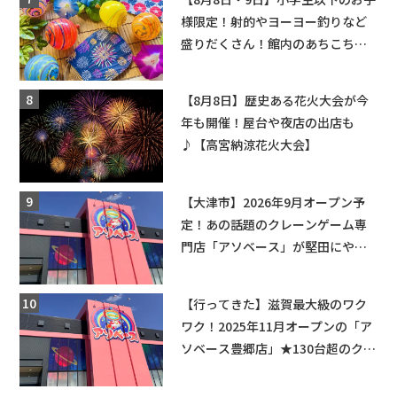
様限定！射的やヨーヨー釣りなど
盛りだくさん！館内のあちこちに
ちびっこ縁日開催♪【モリーブ】
【8月8日】歴史ある花火大会が今
年も開催！屋台や夜店の出店も
♪【高宮納涼花火大会】
【大津市】2026年9月オープン予
定！あの話題のクレーンゲーム専
門店「アソベース」が堅田にやっ
てくる！豊郷店に続く滋賀2店舗目
★
【行ってきた】滋賀最大級のワク
ワク！2025年11月オープンの「ア
ソベース豊郷店」★130台超のクレ
ーンゲームで青果や日用品までゲ
ットできる新スポット！