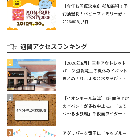
盛りだくさん！
【今年も開催決定!】参加無料！予
約抽選制！ベビーファミリー必見
☆入場無料☆10/29(木)30(金)ママ
2026年08月5日
ベビーフェスタ2026！親子で楽し
もう♪inピエリ守山
週間アクセスランキング
【2026年8月】三井アウトレット
パーク 滋賀竜王の夏休みイベント
まとめ！びしょぬれ水あそび・激
辛グルメ・フォトコンテストまで
盛りだくさん！
【イオンモール草津】8月開催予定
のイベントが多数中止に。「あそ
べ〜る水族館」や仮面ライダーシ
ョーなど
アグリパーク竜王に「キッズルー