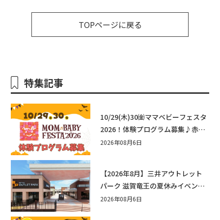
TOPページに戻る
特集記事
10/29(木)30㈮ママベビーフェスタ
2026！体験プログラム募集♪赤ち
ゃん向けイベントに出演しません
2026年08月6日
か？
【2026年8月】三井アウトレット
パーク 滋賀竜王の夏休みイベント
まとめ！びしょぬれ水あそび・激
2026年08月6日
辛グルメ・フォトコンテストまで