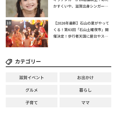
かすくいや、滋賀出身シンガーソ
ングライターによるライブなど。
【和邇ふれあい夏祭り】
【2026年最新】石山の夏がやって
くる！第63回「石山土曜夜市」開
催決定！歩行者天国に屋台やステ
ージが勢揃い【7月18日・25日・8
月1日】大津市
カテゴリー
滋賀イベント
お出かけ
グルメ
暮らし
子育て
ママ