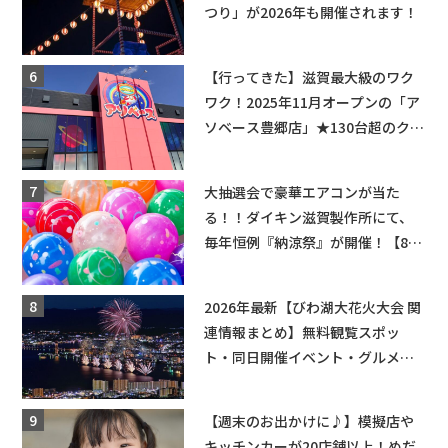
つり」が2026年も開催されます！
【行ってきた】滋賀最大級のワク
ワク！2025年11月オープンの「ア
ソベース豊郷店」★130台超のクレ
ーンゲームで青果や日用品までゲ
ットできる新スポット！
大抽選会で豪華エアコンが当た
る！！ダイキン滋賀製作所にて、
毎年恒例『納涼祭』が開催！【8月
2日】
2026年最新【びわ湖大花火大会 関
連情報まとめ】無料観覧スポッ
ト・同日開催イベント・グルメマ
ップ・交通規制に近隣施設の駐車
場情報なども要チェック★
【週末のお出かけに♪】模擬店や
キッチンカーが20店舗以上！めだ