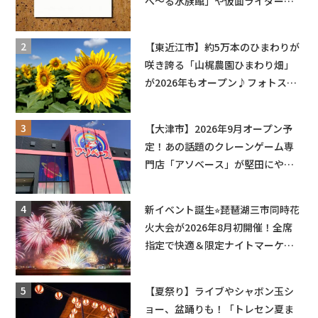
べ〜る水族館」や仮面ライダーシ
ョーなど
【東近江市】約5万本のひまわりが
咲き誇る「山梶農園ひまわり畑」
が2026年もオープン♪フォトスポ
ットやキッチンカーも登場！何度
も入園できるフリーパスも販売★
【大津市】2026年9月オープン予
定！あの話題のクレーンゲーム専
門店「アソベース」が堅田にやっ
てくる！豊郷店に続く滋賀2店舗目
★
新イベント誕生⭐︎琵琶湖三市同時花
火大会が2026年8月初開催！全席
指定で快適＆限定ナイトマーケッ
トも登場♪
【夏祭り】ライブやシャボン玉シ
ョー、盆踊りも！「トレセン夏ま