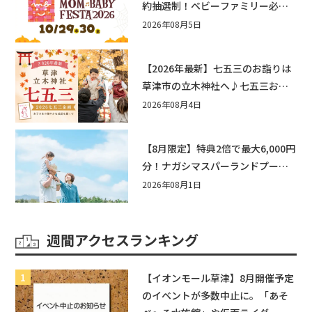
約抽選制！ベビーファミリー必見
☆入場無料☆10/29(木)30(金)ママ
2026年08月5日
ベビーフェスタ2026！親子で楽し
もう♪inピエリ守山
【2026年最新】七五三のお詣りは
草津市の立木神社へ♪七五三お祝
い企画をご紹介！
2026年08月4日
【8月限定】特典2倍で最大6,000円
分！ナガシマスパーランドプール
券や人気パスタ券も当たる☆夏休
2026年08月1日
みは「ハウスセレクション彦根」
へGO！
週間アクセスランキング
【イオンモール草津】8月開催予定
のイベントが多数中止に。「あそ