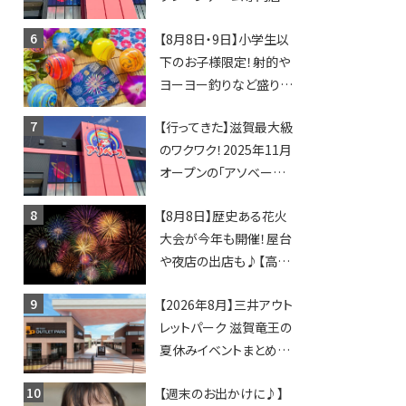
「アソベース」が堅田にや
【8月8日・9日】小学生以
ってくる！豊郷店に続く滋
下のお子様限定！射的や
賀2店舗目★
ヨーヨー釣りなど盛りだ
くさん！館内のあちこちに
【行ってきた】滋賀最大級
ちびっこ縁日開催♪【モリ
のワクワク！2025年11月
ーブ】
オープンの「アソベース
豊郷店」★130台超のク
【8月8日】歴史ある花火
レーンゲームで青果や日
大会が今年も開催！屋台
用品までゲットできる新
や夜店の出店も♪【高宮
スポット！
納涼花火大会】
【2026年8月】三井アウト
レットパーク 滋賀竜王の
夏休みイベントまとめ！
びしょぬれ水あそび・激
【週末のお出かけに♪】
辛グルメ・フォトコンテス