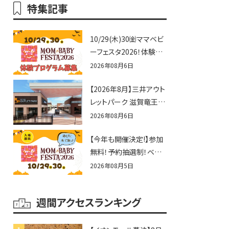
特集記事
10/29(木)30㈮ママベビ
ーフェスタ2026！体験プ
ログラム募集♪赤ちゃん
2026年08月6日
向けイベントに出演しま
【2026年8月】三井アウト
せんか？
レットパーク 滋賀竜王の
夏休みイベントまとめ！
2026年08月6日
びしょぬれ水あそび・激
【今年も開催決定!】参加
辛グルメ・フォトコンテス
無料！予約抽選制！ベビ
トまで盛りだくさん！
ーファミリー必見☆入場
2026年08月5日
無料☆10/29(木)30(金)
ママベビーフェスタ
週間アクセスランキング
2026！親子で楽しもう
♪inピエリ守山