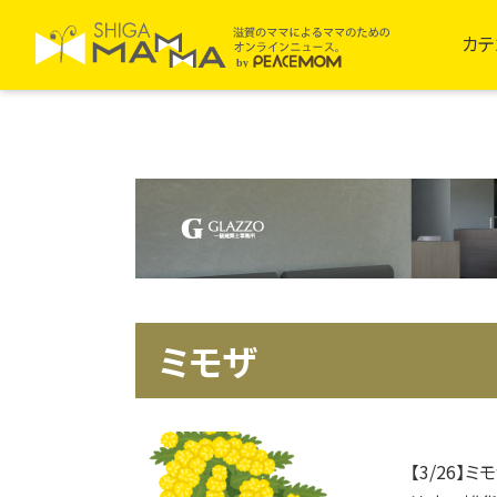
カテ
ミモザ
【3/26