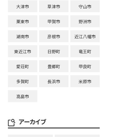
大津市
草津市
守山市
栗東市
甲賀市
野洲市
湖南市
彦根市
近江八幡市
東近江市
日野町
竜王町
愛荘町
豊郷町
甲良町
多賀町
長浜市
米原市
高島市
アーカイブ