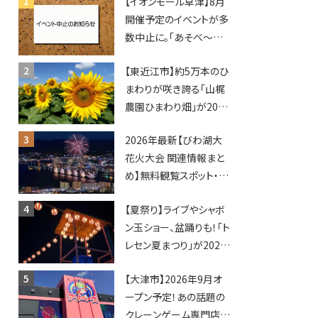
【イオンモール草津】8月
開催予定のイベントが多
数中止に。「あそべ〜る
水族館」や仮面ライダー
【東近江市】約5万本のひ
ショーなど
まわりが咲き誇る「山梶
農園ひまわり畑」が2026
年もオープン♪フォトス
2026年最新【びわ湖大
ポットやキッチンカーも
花火大会 関連情報まと
登場！何度も入園できる
め】無料観覧スポット・同
フリーパスも販売★
日開催イベント・グルメマ
【夏祭り】ライブやシャボ
ップ・交通規制に近隣施
ン玉ショー、盆踊りも！「ト
設の駐車場情報なども
レセン夏まつり」が2026
要チェック★
年も開催されます！
【大津市】2026年9月オ
ープン予定！あの話題の
クレーンゲーム専門店