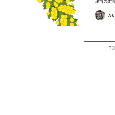
津市の雑貨
カモ
T