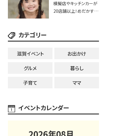
模擬店やキッチンカーが
トまで盛りだくさん！
20店舗以上！めだかすく
いや、滋賀出身シンガー
ソングライターによるライ
カテゴリー
ブなど。【和邇ふれあい夏
祭り】
滋賀イベント
お出かけ
グルメ
暮らし
子育て
ママ
イベントカレンダー
2026
年
08
月