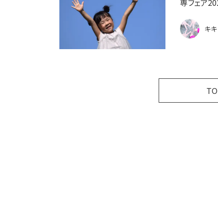
専フェア20
キキ
T