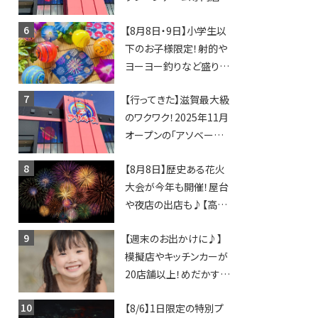
「アソベース」が堅田にや
【8月8日・9日】小学生以
ってくる！豊郷店に続く滋
下のお子様限定！射的や
賀2店舗目★
ヨーヨー釣りなど盛りだ
くさん！館内のあちこちに
【行ってきた】滋賀最大級
ちびっこ縁日開催♪【モリ
のワクワク！2025年11月
ーブ】
オープンの「アソベース
豊郷店」★130台超のク
【8月8日】歴史ある花火
レーンゲームで青果や日
大会が今年も開催！屋台
用品までゲットできる新
や夜店の出店も♪【高宮
スポット！
納涼花火大会】
【週末のお出かけに♪】
模擬店やキッチンカーが
20店舗以上！めだかすく
いや、滋賀出身シンガー
【8/6】1日限定の特別プ
ソングライターによるライ