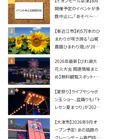
【イオンモール草津】8月
開催予定のイベントが多
数中止に。「あそべ〜る
水族館」や仮面ライダー
【東近江市】約5万本のひ
ショーなど
まわりが咲き誇る「山梶
農園ひまわり畑」が2026
年もオープン♪フォトス
2026年最新【びわ湖大
ポットやキッチンカーも
花火大会 関連情報まと
登場！何度も入園できる
め】無料観覧スポット・同
フリーパスも販売★
日開催イベント・グルメマ
【夏祭り】ライブやシャボ
ップ・交通規制に近隣施
ン玉ショー、盆踊りも！「ト
設の駐車場情報なども
レセン夏まつり」が2026
要チェック★
年も開催されます！
【大津市】2026年9月オ
ープン予定！あの話題の
クレーンゲーム専門店