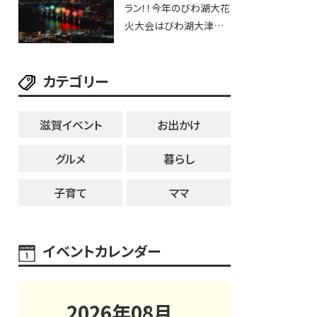
ラン！！今年のびわ湖大花
ブなど。【和邇ふれあい夏
火大会はびわ湖大津プリ
祭り】
ンスホテルで優雅に鑑賞
しよう♪
カテゴリー
滋賀イベント
お出かけ
グルメ
暮らし
子育て
ママ
イベントカレンダー
2026
年
08
月