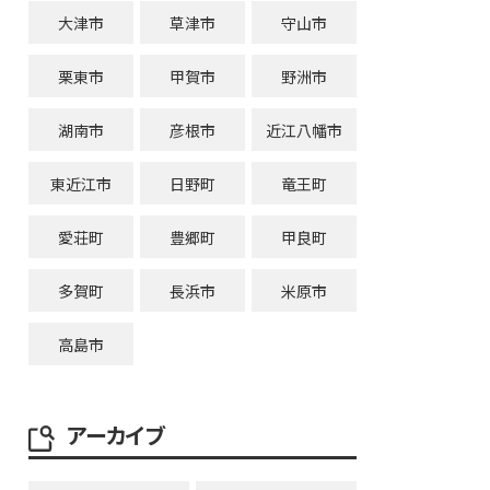
大津市
草津市
守山市
栗東市
甲賀市
野洲市
湖南市
彦根市
近江八幡市
東近江市
日野町
竜王町
愛荘町
豊郷町
甲良町
多賀町
長浜市
米原市
高島市
アーカイブ