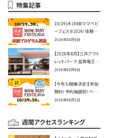
特集記事
10/29(木)30㈮ママベビ
ーフェスタ2026！体験プ
ログラム募集♪赤ちゃん
2026年08月6日
向けイベントに出演しま
【2026年8月】三井アウト
せんか？
レットパーク 滋賀竜王の
夏休みイベントまとめ！
2026年08月6日
びしょぬれ水あそび・激
【今年も開催決定!】参加
辛グルメ・フォトコンテス
無料！予約抽選制！ベビ
トまで盛りだくさん！
ーファミリー必見☆入場
2026年08月5日
無料☆10/29(木)30(金)
ママベビーフェスタ
週間アクセスランキング
2026！親子で楽しもう
♪inピエリ守山