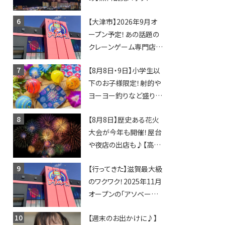
日開催イベント・グルメマ
【大津市】2026年9月オ
ップ・交通規制に近隣施
ープン予定！あの話題の
設の駐車場情報なども
クレーンゲーム専門店
要チェック★
「アソベース」が堅田にや
【8月8日・9日】小学生以
ってくる！豊郷店に続く滋
下のお子様限定！射的や
賀2店舗目★
ヨーヨー釣りなど盛りだ
くさん！館内のあちこちに
【8月8日】歴史ある花火
ちびっこ縁日開催♪【モリ
大会が今年も開催！屋台
ーブ】
や夜店の出店も♪【高宮
納涼花火大会】
【行ってきた】滋賀最大級
のワクワク！2025年11月
オープンの「アソベース
豊郷店」★130台超のク
【週末のお出かけに♪】
レーンゲームで青果や日