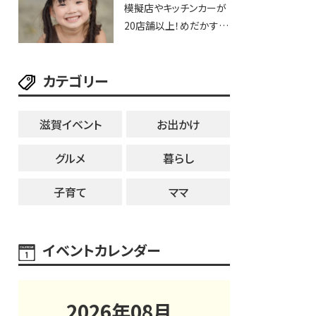
模擬店やキッチンカーが
用品までゲットできる新
20店舗以上！めだかすく
スポット！
いや、滋賀出身シンガー
ソングライターによるライ
カテゴリー
ブなど。【和邇ふれあい夏
祭り】
滋賀イベント
お出かけ
グルメ
暮らし
子育て
ママ
イベントカレンダー
2026
年
08
月