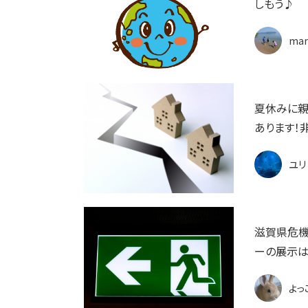
しもう♪
mar
夏休みに親
あります！
ユリ
滋賀県危機
ーの展示は
よっ