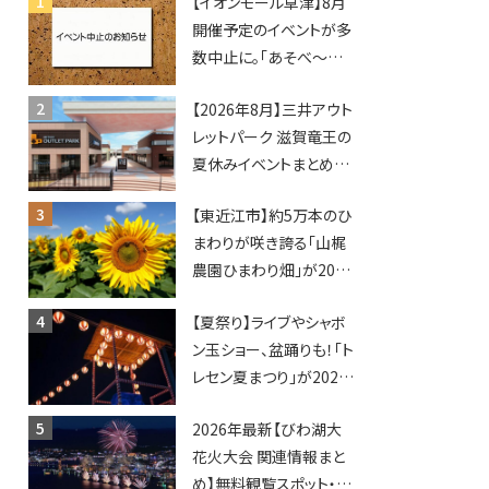
【イオンモール草津】8月
開催予定のイベントが多
数中止に。「あそべ〜る
水族館」や仮面ライダー
【2026年8月】三井アウト
ショーなど
レットパーク 滋賀竜王の
夏休みイベントまとめ！
びしょぬれ水あそび・激
【東近江市】約5万本のひ
辛グルメ・フォトコンテス
まわりが咲き誇る「山梶
トまで盛りだくさん！
農園ひまわり畑」が2026
年もオープン♪フォトス
【夏祭り】ライブやシャボ
ポットやキッチンカーも
ン玉ショー、盆踊りも！「ト
登場！何度も入園できる
レセン夏まつり」が2026
フリーパスも販売★
年も開催されます！
2026年最新【びわ湖大
花火大会 関連情報まと
め】無料観覧スポット・同