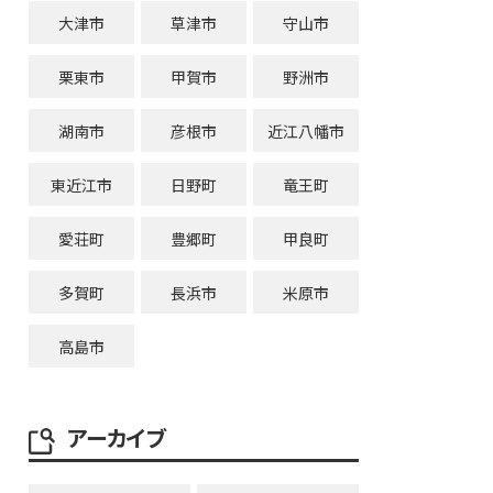
大津市
草津市
守山市
栗東市
甲賀市
野洲市
湖南市
彦根市
近江八幡市
東近江市
日野町
竜王町
愛荘町
豊郷町
甲良町
多賀町
長浜市
米原市
高島市
アーカイブ