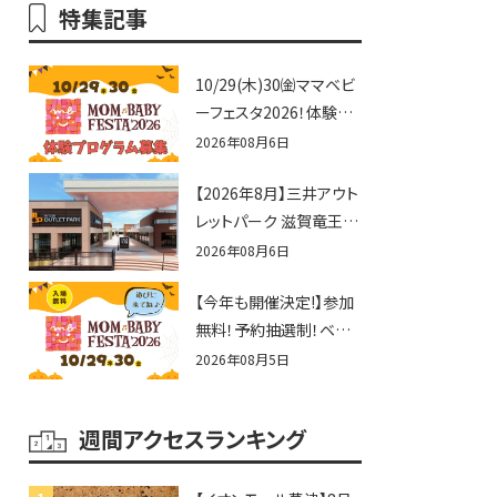
特集記事
10/29(木)30㈮ママベビ
ーフェスタ2026！体験プ
ログラム募集♪赤ちゃん
2026年08月6日
向けイベントに出演しま
【2026年8月】三井アウト
せんか？
レットパーク 滋賀竜王の
夏休みイベントまとめ！
2026年08月6日
びしょぬれ水あそび・激
【今年も開催決定!】参加
辛グルメ・フォトコンテス
無料！予約抽選制！ベビ
トまで盛りだくさん！
ーファミリー必見☆入場
2026年08月5日
無料☆10/29(木)30(金)
ママベビーフェスタ
週間アクセスランキング
2026！親子で楽しもう
♪inピエリ守山