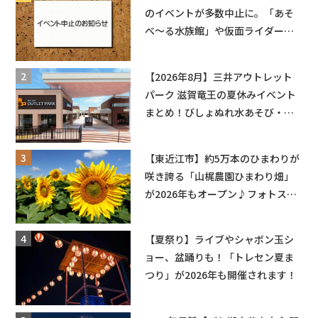
のイベントが多数中止に。「あそ
べ〜る水族館」や仮面ライダーシ
ョーなど
【2026年8月】三井アウトレット
パーク 滋賀竜王の夏休みイベント
まとめ！びしょぬれ水あそび・激
辛グルメ・フォトコンテストまで
盛りだくさん！
【東近江市】約5万本のひまわりが
咲き誇る「山梶農園ひまわり畑」
が2026年もオープン♪フォトスポ
ットやキッチンカーも登場！何度
も入園できるフリーパスも販売★
【夏祭り】ライブやシャボン玉シ
ョー、盆踊りも！「トレセン夏ま
つり」が2026年も開催されます！