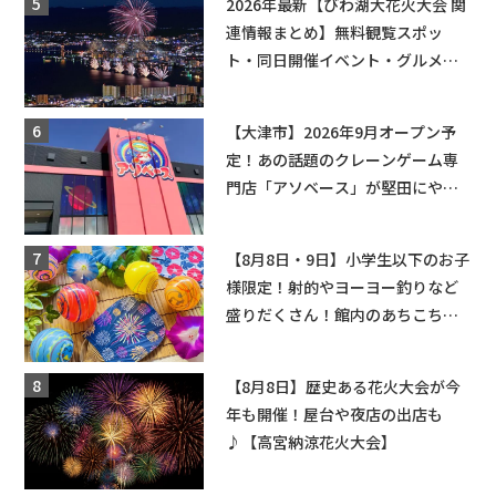
2026年最新【びわ湖大花火大会 関
連情報まとめ】無料観覧スポッ
ト・同日開催イベント・グルメマ
ップ・交通規制に近隣施設の駐車
場情報なども要チェック★
【大津市】2026年9月オープン予
定！あの話題のクレーンゲーム専
門店「アソベース」が堅田にやっ
てくる！豊郷店に続く滋賀2店舗目
★
【8月8日・9日】小学生以下のお子
様限定！射的やヨーヨー釣りなど
盛りだくさん！館内のあちこちに
ちびっこ縁日開催♪【モリーブ】
【8月8日】歴史ある花火大会が今
年も開催！屋台や夜店の出店も
♪【高宮納涼花火大会】