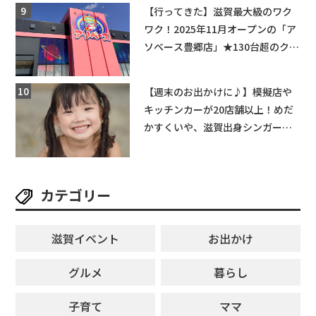
【行ってきた】滋賀最大級のワク
ワク！2025年11月オープンの「ア
ソベース豊郷店」★130台超のクレ
ーンゲームで青果や日用品までゲ
ットできる新スポット！
【週末のお出かけに♪】模擬店や
キッチンカーが20店舗以上！めだ
かすくいや、滋賀出身シンガーソ
ングライターによるライブなど。
【和邇ふれあい夏祭り】
カテゴリー
滋賀イベント
お出かけ
グルメ
暮らし
子育て
ママ