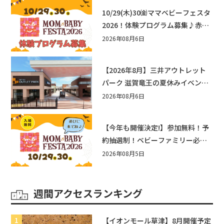
10/29(木)30㈮ママベビーフェスタ
2026！体験プログラム募集♪赤ち
ゃん向けイベントに出演しません
2026年08月6日
か？
【2026年8月】三井アウトレット
パーク 滋賀竜王の夏休みイベント
まとめ！びしょぬれ水あそび・激
2026年08月6日
辛グルメ・フォトコンテストまで
盛りだくさん！
【今年も開催決定!】参加無料！予
約抽選制！ベビーファミリー必見
☆入場無料☆10/29(木)30(金)ママ
2026年08月5日
ベビーフェスタ2026！親子で楽し
もう♪inピエリ守山
週間アクセスランキング
【イオンモール草津】8月開催予定