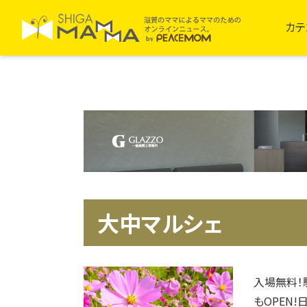
カテ
大中マルシェ
入場無料！
もOPEN!