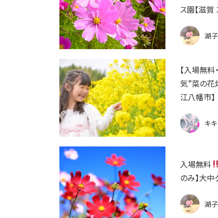
ス園【滋賀 
湖子
【入場無料
気”菜の花
江八幡市】
キキ
入場無料
のみ】大中
湖子