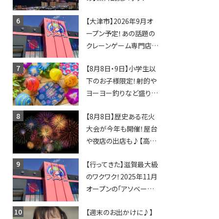
日開催イベント・グルメマ
【大津市】2026年9月オ
ップ・交通規制に近隣施
ープン予定！あの話題の
設の駐車場情報なども
クレーンゲーム専門店
要チェック★
「アソベース」が堅田にや
【8月8日・9日】小学生以
ってくる！豊郷店に続く滋
下のお子様限定！射的や
賀2店舗目★
ヨーヨー釣りなど盛りだ
くさん！館内のあちこちに
【8月8日】歴史ある花火
ちびっこ縁日開催♪【モリ
大会が今年も開催！屋台
ーブ】
や夜店の出店も♪【高宮
納涼花火大会】
【行ってきた】滋賀最大級
のワクワク！2025年11月
オープンの「アソベース
豊郷店」★130台超のク
【週末のお出かけに♪】
レーンゲームで青果や日