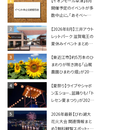
【イオンモール草津】8月
開催予定のイベントが多
数中止に。「あそべ〜る
水族館」や仮面ライダー
【2026年8月】三井アウト
ショーなど
レットパーク 滋賀竜王の
夏休みイベントまとめ！
びしょぬれ水あそび・激
【東近江市】約5万本のひ
辛グルメ・フォトコンテス
まわりが咲き誇る「山梶
トまで盛りだくさん！
農園ひまわり畑」が2026
年もオープン♪フォトス
【夏祭り】ライブやシャボ
ポットやキッチンカーも
ン玉ショー、盆踊りも！「ト
登場！何度も入園できる
レセン夏まつり」が2026
フリーパスも販売★
年も開催されます！
2026年最新【びわ湖大
花火大会 関連情報まと
め】無料観覧スポット・同