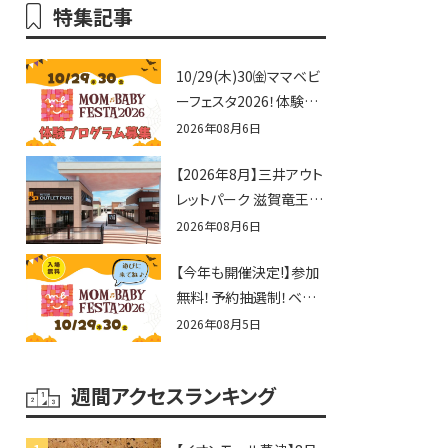
特集記事
10/29(木)30㈮ママベビ
ーフェスタ2026！体験プ
ログラム募集♪赤ちゃん
2026年08月6日
向けイベントに出演しま
【2026年8月】三井アウト
せんか？
レットパーク 滋賀竜王の
夏休みイベントまとめ！
2026年08月6日
びしょぬれ水あそび・激
【今年も開催決定!】参加
辛グルメ・フォトコンテス
無料！予約抽選制！ベビ
トまで盛りだくさん！
ーファミリー必見☆入場
2026年08月5日
無料☆10/29(木)30(金)
ママベビーフェスタ
週間アクセスランキング
2026！親子で楽しもう
♪inピエリ守山