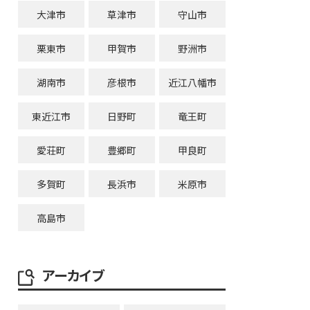
大津市
草津市
守山市
栗東市
甲賀市
野洲市
湖南市
彦根市
近江八幡市
東近江市
日野町
竜王町
愛荘町
豊郷町
甲良町
多賀町
長浜市
米原市
高島市
アーカイブ