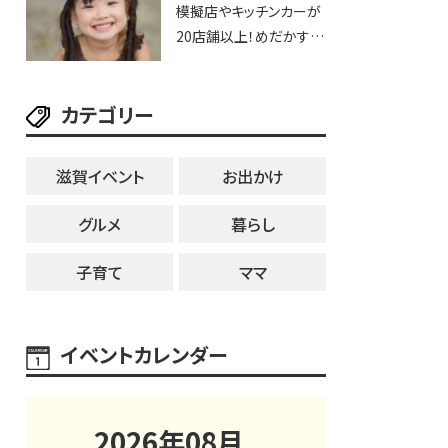
模擬店やキッチンカーが
用品までゲットできる新
20店舗以上！めだかすく
スポット！
いや、滋賀出身シンガー
ソングライターによるライ
カテゴリー
ブなど。【和邇ふれあい夏
祭り】
滋賀イベント
お出かけ
グルメ
暮らし
子育て
ママ
イベントカレンダー
2026
年
08
月