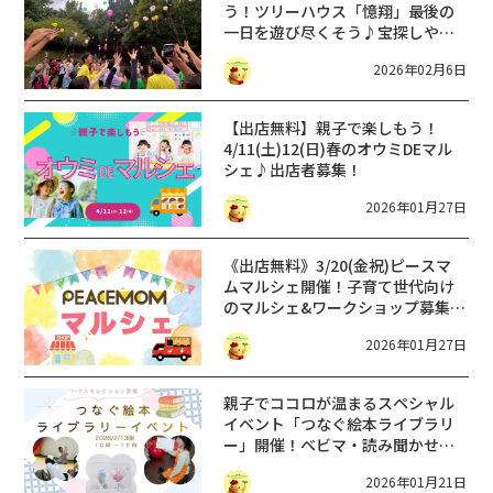
う！ツリーハウス「憶翔」最後の
一日を遊び尽くそう♪宝探しやワ
ークショップ、空いっぱいのふう
2026年02月6日
せんとばしも！
【出店無料】親子で楽しもう！
4/11(土)12(日)春のオウミDEマル
シェ♪出店者募集！
2026年01月27日
《出店無料》3/20(金祝)ピースマ
ムマルシェ開催！子育て世代向け
のマルシェ&ワークショップ募集
☆in近江八幡
2026年01月27日
親子でココロが温まるスペシャル
イベント「つなぐ絵本ライブラリ
ー」開催！ベビマ・読み聞かせ・
手形アート・絵本交換会も♪
2026年01月21日