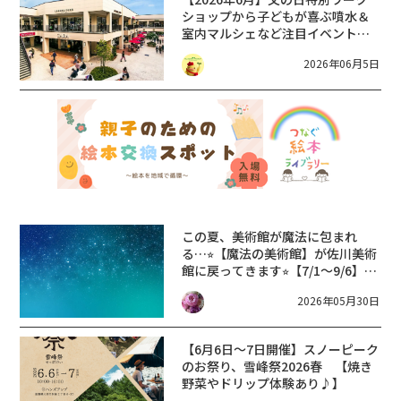
ショップから子どもが喜ぶ噴水＆
室内マルシェなど注目イベントを
チェック♪《三井アウトレットパ
2026年06月5日
ーク 滋賀竜王》
この夏、美術館が魔法に包まれ
る…⭐︎【魔法の美術館】が佐川美術
館に戻ってきます⭐︎【7/1〜9/6】
web予約は6/1から開始！
2026年05月30日
【6月6日～7日開催】スノーピーク
のお祭り、雪峰祭2026春 【焼き
野菜やドリップ体験あり♪】