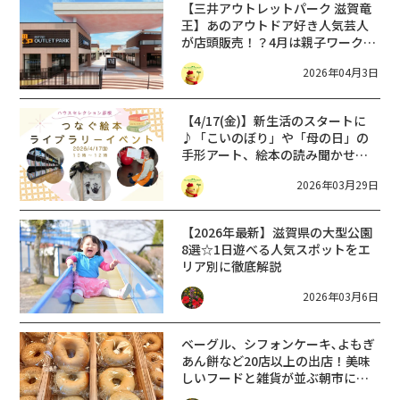
【三井アウトレットパーク 滋賀竜
王】あのアウトドア好き人気芸人
が店頭販売！？4月は親子ワークシ
ョップやミニ鉄道などワクワク満
2026年04月3日
載♪
【4/17(金)】新生活のスタートに
♪「こいのぼり」や「母の日」の
手形アート、絵本の読み聞かせも
楽しめる親子イベント開催！
2026年03月29日
【2026年最新】滋賀県の大型公園
8選☆1日遊べる人気スポットをエ
リア別に徹底解説
2026年03月6日
ベーグル、シフォンケーキ､よもぎ
あん餅など20店以上の出店！美味
しいフードと雑貨が並ぶ朝市にお
でかけしよう♪自転車の無料点検