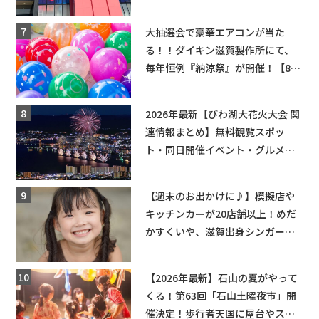
ーンゲームで青果や日用品までゲ
ットできる新スポット！
大抽選会で豪華エアコンが当た
る！！ダイキン滋賀製作所にて、
毎年恒例『納涼祭』が開催！【8月
2日】
2026年最新【びわ湖大花火大会 関
連情報まとめ】無料観覧スポッ
ト・同日開催イベント・グルメマ
ップ・交通規制に近隣施設の駐車
場情報なども要チェック★
【週末のお出かけに♪】模擬店や
キッチンカーが20店舗以上！めだ
かすくいや、滋賀出身シンガーソ
ングライターによるライブなど。
【和邇ふれあい夏祭り】
【2026年最新】石山の夏がやって
くる！第63回「石山土曜夜市」開
催決定！歩行者天国に屋台やステ