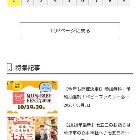
TOPページに戻る
特集記事
【今年も開催決定!】参加無料！予
約抽選制！ベビーファミリー必見
☆入場無料☆10/29(木)30(金)ママ
2026年08月5日
ベビーフェスタ2026！親子で楽し
もう♪inピエリ守山
【2026年最新】七五三のお詣りは
草津市の立木神社へ♪七五三お祝