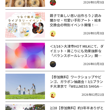
2026年03月5日
も実施♪【彦根市】
親子で楽しい思い出作ろう♪読み
聞かせ・可愛い手形アート・絵本
交換会の特別イベント開催！
【3/13(金)】つなぐ絵本ライブラ
2026年03月3日
リー
＜3/16＞大津市HOT MILKにて、ダ
イエット・肩こりにも効果抜群な
「バランスボールレッスン」開
催！
2026年03月3日
【参加無料】ワークショップやビ
ンゴ、ガラポン抽選会！3/1ブラン
チ大津京で『WELLNESS SHIGA
FES』☆100種以上が揃う「おむす
2026年02月21日
びマルシェ」も同時開催♪
2/28【参加無料】約3年半ありがと