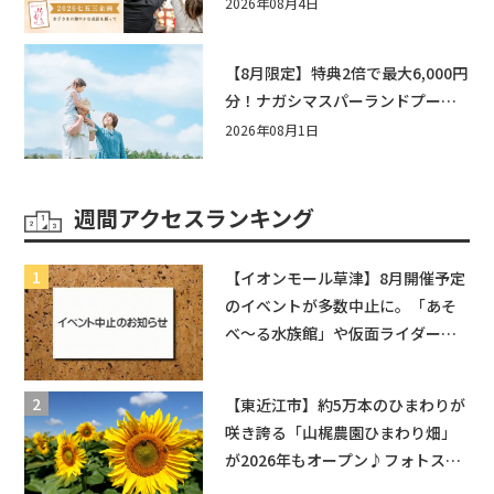
い企画をご紹介！
2026年08月4日
【8月限定】特典2倍で最大6,000円
分！ナガシマスパーランドプール
券や人気パスタ券も当たる☆夏休
2026年08月1日
みは「ハウスセレクション彦根」
へGO！
週間アクセスランキング
【イオンモール草津】8月開催予定
のイベントが多数中止に。「あそ
べ〜る水族館」や仮面ライダーシ
ョーなど
【東近江市】約5万本のひまわりが
咲き誇る「山梶農園ひまわり畑」
が2026年もオープン♪フォトスポ
ットやキッチンカーも登場！何度