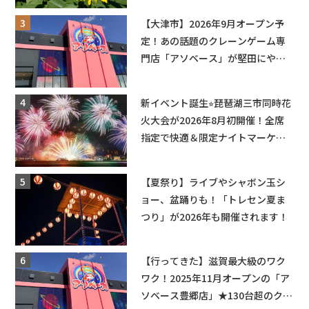
も入園できるフリーパスも販売★
【大津市】2026年9月オープン予
定！あの話題のクレーンゲーム専
門店「アソベース」が堅田にやっ
てくる！豊郷店に続く滋賀2店舗目
★
新イベント誕生⭐︎琵琶湖三市同時花
火大会が2026年8月初開催！全席
指定で快適＆限定ナイトマーケッ
トも登場♪
【夏祭り】ライブやシャボン玉シ
ョー、盆踊りも！「トレセン夏ま
つり」が2026年も開催されます！
【行ってきた】滋賀最大級のワク
ワク！2025年11月オープンの「ア
ソベース豊郷店」★130台超のクレ