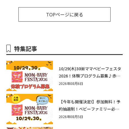
TOPページに戻る
特集記事
10/29(木)30㈮ママベビーフェスタ
2026！体験プログラム募集♪赤ち
ゃん向けイベントに出演しません
2026年08月6日
か？
【今年も開催決定!】参加無料！予
約抽選制！ベビーファミリー必見
☆入場無料☆10/29(木)30(金)ママ
2026年08月5日
ベビーフェスタ2026！親子で楽し