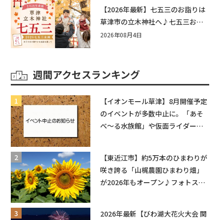
もう♪inピエリ守山
【2026年最新】七五三のお詣りは
草津市の立木神社へ♪七五三お祝
い企画をご紹介！
2026年08月4日
週間アクセスランキング
【イオンモール草津】8月開催予定
のイベントが多数中止に。「あそ
べ〜る水族館」や仮面ライダーシ
ョーなど
【東近江市】約5万本のひまわりが
咲き誇る「山梶農園ひまわり畑」
が2026年もオープン♪フォトスポ
ットやキッチンカーも登場！何度
も入園できるフリーパスも販売★
2026年最新【びわ湖大花火大会 関