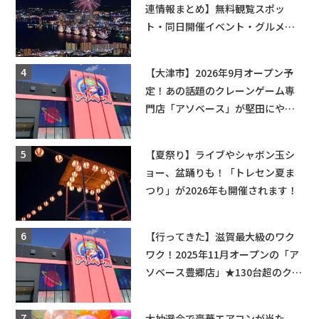
連情報まとめ】無料観覧スポッ
ト・同日開催イベント・グルメマ
ップ・交通規制に近隣施設の駐車
場情報なども要チェック★
【大津市】2026年9月オープン予
定！あの話題のクレーンゲーム専
門店「アソベース」が堅田にやっ
てくる！豊郷店に続く滋賀2店舗目
★
【夏祭り】ライブやシャボン玉シ
ョー、盆踊りも！「トレセン夏ま
つり」が2026年も開催されます！
【行ってきた】滋賀最大級のワク
ワク！2025年11月オープンの「ア
ソベース豊郷店」★130台超のクレ
ーンゲームで青果や日用品までゲ
ットできる新スポット！
大抽選会で豪華エアコンが当た