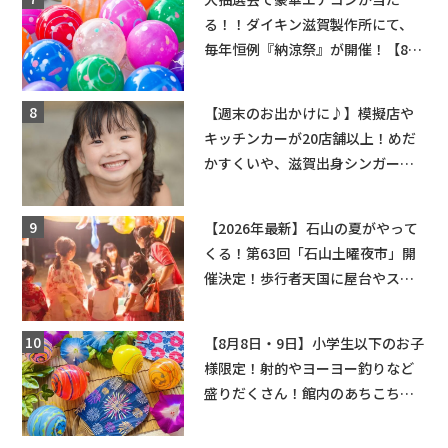
る！！ダイキン滋賀製作所にて、
毎年恒例『納涼祭』が開催！【8月
2日】
【週末のお出かけに♪】模擬店や
キッチンカーが20店舗以上！めだ
かすくいや、滋賀出身シンガーソ
ングライターによるライブなど。
【和邇ふれあい夏祭り】
【2026年最新】石山の夏がやって
くる！第63回「石山土曜夜市」開
催決定！歩行者天国に屋台やステ
ージが勢揃い【7月18日・25日・8
月1日】大津市
【8月8日・9日】小学生以下のお子
様限定！射的やヨーヨー釣りなど
盛りだくさん！館内のあちこちに
ちびっこ縁日開催♪【モリーブ】