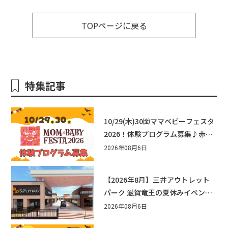
TOPページに戻る
特集記事
10/29(木)30㈮ママベビーフェスタ
2026！体験プログラム募集♪赤ち
ゃん向けイベントに出演しません
2026年08月6日
か？
【2026年8月】三井アウトレット
パーク 滋賀竜王の夏休みイベント
まとめ！びしょぬれ水あそび・激
2026年08月6日
辛グルメ・フォトコンテストまで