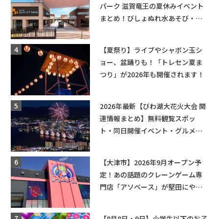
パーク 滋賀竜王の夏休みイベント
まとめ！びしょぬれ水あそび・激
辛グルメ・フォトコンテストまで
盛りだくさん！
【夏祭り】ライブやシャボン玉シ
ョー、盆踊りも！「トレセン夏ま
つり」が2026年も開催されます！
2026年最新【びわ湖大花火大会 関
連情報まとめ】無料観覧スポッ
ト・同日開催イベント・グルメマ
ップ・交通規制に近隣施設の駐車
場情報なども要チェック★
【大津市】2026年9月オープン予
定！あの話題のクレーンゲーム専
門店「アソベース」が堅田にやっ
てくる！豊郷店に続く滋賀2店舗目
★
【8月8日・9日】小学生以下のお子