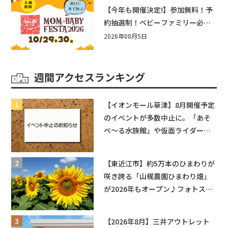
盛りだくさん！
【今年も開催決定!】参加無料！予
約抽選制！ベビーファミリー必見
☆入場無料☆10/29(木)30(金)ママ
2026年08月5日
ベビーフェスタ2026！親子で楽し
もう♪inピエリ守山
週間アクセスランキング
【イオンモール草津】8月開催予定
のイベントが多数中止に。「あそ
べ〜る水族館」や仮面ライダーシ
ョーなど
【東近江市】約5万本のひまわりが
咲き誇る「山梶農園ひまわり畑」
が2026年もオープン♪フォトスポ
ットやキッチンカーも登場！何度
も入園できるフリーパスも販売★
【2026年8月】三井アウトレット