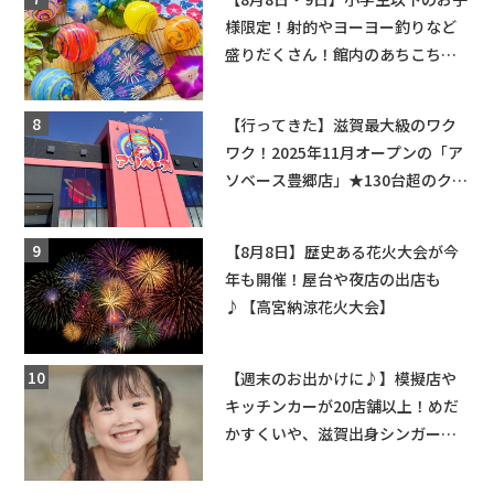
様限定！射的やヨーヨー釣りなど
盛りだくさん！館内のあちこちに
ちびっこ縁日開催♪【モリーブ】
【行ってきた】滋賀最大級のワク
ワク！2025年11月オープンの「ア
ソベース豊郷店」★130台超のクレ
ーンゲームで青果や日用品までゲ
ットできる新スポット！
【8月8日】歴史ある花火大会が今
年も開催！屋台や夜店の出店も
♪【高宮納涼花火大会】
【週末のお出かけに♪】模擬店や
キッチンカーが20店舗以上！めだ
かすくいや、滋賀出身シンガーソ
ングライターによるライブなど。
【和邇ふれあい夏祭り】