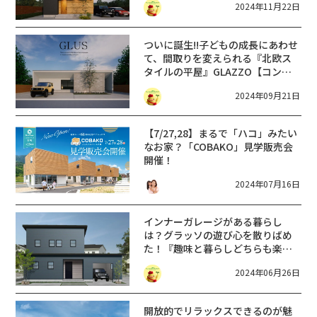
2024年11月22日
ついに誕生!!子どもの成長にあわせ
て、間取りを変えられる『北欧ス
タイルの平屋』GLAZZO【コンパ
クトハウス GLUS 新プラン】
2024年09月21日
【7/27,28】まるで「ハコ」みたい
なお家？「COBAKO」見学販売会
開催！
2024年07月16日
インナーガレージがある暮らし
は？グラッソの遊び心を散りばめ
た！『趣味と暮らしどちらも楽し
みたい』がテーマのOPEN HOUSE
2024年06月26日
誕生【近江八幡市】
開放的でリラックスできるのが魅