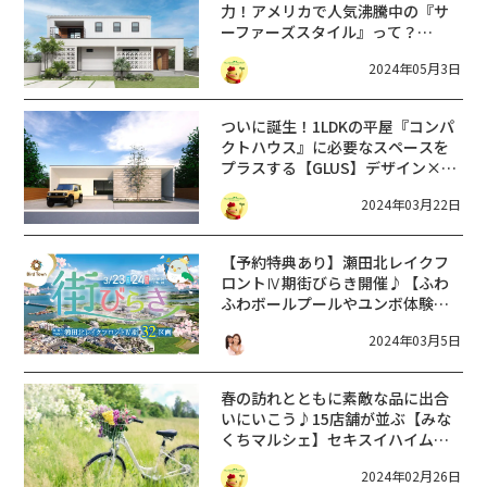
力！アメリカで人気沸騰中の『サ
ーファーズスタイル』って？
【NEW OPEN】GLAZZOのモデル
2024年05月3日
ハウス＠近江八幡市
ついに誕生！1LDKの平屋『コンパ
クトハウス』に必要なスペースを
プラスする【GLUS】デザイン×性
能×コストのベストバランスを目
2024年03月22日
指す【GLAZZO】
【予約特典あり】瀬田北レイクフ
ロントⅣ期街びらき開催♪【ふわ
ふわボールプールやユンボ体験が
できる♪】
2024年03月5日
春の訪れとともに素敵な品に出合
いにいこう♪15店舗が並ぶ【みな
くちマルシェ】セキスイハイム展
示場【3/10】
2024年02月26日