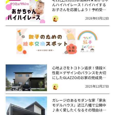
んハイハイレース！ハイハイする
お子さんを応援しよう！予約受付
中！inオウミDEマルシェ
2026年03月12日
心地よさをトコトン追求！値段×
性能×デザインのバランスを大切
にしたGLAZZOのお家の完成見学
会！草津市で期間限定開催
2025年12月27日
ガレージのあるモダンな家「家永
モデルハウス」近江八幡で公開中
♪永く愛したくなるその理由は？
【GLAZZO】