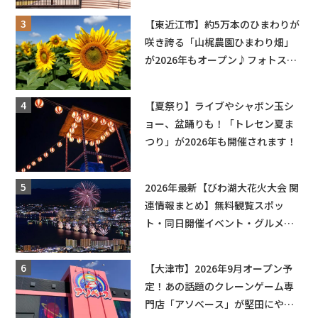
盛りだくさん！
【東近江市】約5万本のひまわりが
咲き誇る「山梶農園ひまわり畑」
が2026年もオープン♪フォトスポ
ットやキッチンカーも登場！何度
も入園できるフリーパスも販売★
【夏祭り】ライブやシャボン玉シ
ョー、盆踊りも！「トレセン夏ま
つり」が2026年も開催されます！
2026年最新【びわ湖大花火大会 関
連情報まとめ】無料観覧スポッ
ト・同日開催イベント・グルメマ
ップ・交通規制に近隣施設の駐車
場情報なども要チェック★
【大津市】2026年9月オープン予
定！あの話題のクレーンゲーム専
門店「アソベース」が堅田にやっ