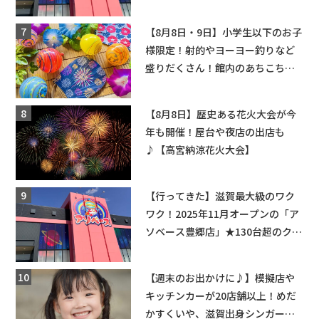
てくる！豊郷店に続く滋賀2店舗目
★
【8月8日・9日】小学生以下のお子
様限定！射的やヨーヨー釣りなど
盛りだくさん！館内のあちこちに
ちびっこ縁日開催♪【モリーブ】
【8月8日】歴史ある花火大会が今
年も開催！屋台や夜店の出店も
♪【高宮納涼花火大会】
【行ってきた】滋賀最大級のワク
ワク！2025年11月オープンの「ア
ソベース豊郷店」★130台超のクレ
ーンゲームで青果や日用品までゲ
ットできる新スポット！
【週末のお出かけに♪】模擬店や
キッチンカーが20店舗以上！めだ
かすくいや、滋賀出身シンガーソ