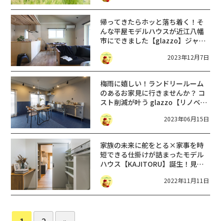
帰ってきたらホッと落ち着く！そ
んな平屋モデルハウスが近江八幡
市にできました【glazzo】ジャパ
ンディスタイルのお家
2023年12月7日
梅雨に嬉しい！ランドリールーム
のあるお家見に行きませんか？ コ
スト削減が叶う glazzo【リノベマ
ンション見学会】6月17日スタート
2023年06月15日
in 大津市
家族の未来に舵をとる×家事を時
短できる仕掛けが詰まったモデル
ハウス【KAJITORU】誕生！見学
予約受付中in滋賀県愛知郡
2022年11月11日
【glazzo】
1
2
»