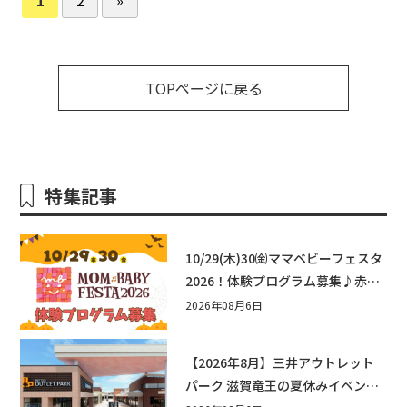
TOPページに戻る
特集記事
10/29(木)30㈮ママベビーフェスタ
2026！体験プログラム募集♪赤ち
ゃん向けイベントに出演しません
2026年08月6日
か？
【2026年8月】三井アウトレット
パーク 滋賀竜王の夏休みイベント