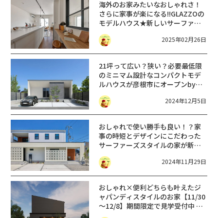
海外のお家みたいなおしゃれさ！
さらに家事が楽になる!!GLAZZOの
モデルハウス★新しいサーファー
ズスタイルの家【NEW OPEN】
2025年02月26日
21坪って広い？狭い？必要最低限
のミニマム設計なコンパクトモデ
ルハウスが彦根市にオープンbyグ
ラッソ
2024年12月5日
おしゃれで使い勝手も良い！？家
事の時短とデザインにこだわった
サーファーズスタイルの家が新価
格に by グラッソ
2024年11月29日
おしゃれ×便利どちらも叶えたジ
ャパンディスタイルのお家【11/30
～12/8】期間限定で見学受付中 by
グラッソ