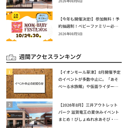
まとめ！びしょぬれ水あそび・激
2026年08月6日
辛グルメ・フォトコンテストまで
盛りだくさん！
【今年も開催決定!】参加無料！予
約抽選制！ベビーファミリー必見
☆入場無料☆10/29(木)30(金)ママ
2026年08月5日
ベビーフェスタ2026！親子で楽し
もう♪inピエリ守山
週間アクセスランキング
【イオンモール草津】8月開催予定
のイベントが多数中止に。「あそ
べ〜る水族館」や仮面ライダーシ
ョーなど
【2026年8月】三井アウトレット
パーク 滋賀竜王の夏休みイベント
まとめ！びしょぬれ水あそび・激
辛グルメ・フォトコンテストまで