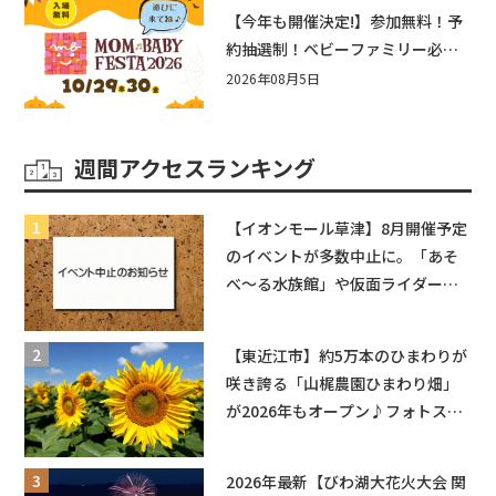
盛りだくさん！
【今年も開催決定!】参加無料！予
約抽選制！ベビーファミリー必見
☆入場無料☆10/29(木)30(金)ママ
2026年08月5日
ベビーフェスタ2026！親子で楽し
もう♪inピエリ守山
週間アクセスランキング
【イオンモール草津】8月開催予定
のイベントが多数中止に。「あそ
べ〜る水族館」や仮面ライダーシ
ョーなど
【東近江市】約5万本のひまわりが
咲き誇る「山梶農園ひまわり畑」
が2026年もオープン♪フォトスポ
ットやキッチンカーも登場！何度
も入園できるフリーパスも販売★
2026年最新【びわ湖大花火大会 関