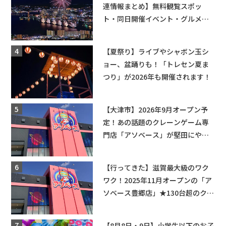
連情報まとめ】無料観覧スポッ
ト・同日開催イベント・グルメマ
ップ・交通規制に近隣施設の駐車
場情報なども要チェック★
【夏祭り】ライブやシャボン玉シ
ョー、盆踊りも！「トレセン夏ま
つり」が2026年も開催されます！
【大津市】2026年9月オープン予
定！あの話題のクレーンゲーム専
門店「アソベース」が堅田にやっ
てくる！豊郷店に続く滋賀2店舗目
★
【行ってきた】滋賀最大級のワク
ワク！2025年11月オープンの「ア
ソベース豊郷店」★130台超のクレ
ーンゲームで青果や日用品までゲ
ットできる新スポット！
【8月8日・9日】小学生以下のお子