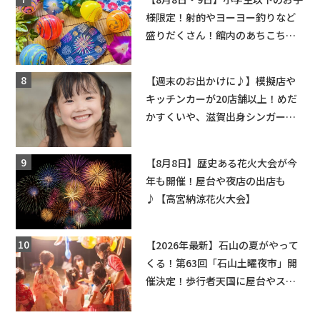
様限定！射的やヨーヨー釣りなど
盛りだくさん！館内のあちこちに
ちびっこ縁日開催♪【モリーブ】
【週末のお出かけに♪】模擬店や
キッチンカーが20店舗以上！めだ
かすくいや、滋賀出身シンガーソ
ングライターによるライブなど。
【和邇ふれあい夏祭り】
【8月8日】歴史ある花火大会が今
年も開催！屋台や夜店の出店も
♪【高宮納涼花火大会】
【2026年最新】石山の夏がやって
くる！第63回「石山土曜夜市」開
催決定！歩行者天国に屋台やステ
ージが勢揃い【7月18日・25日・8
月1日】大津市