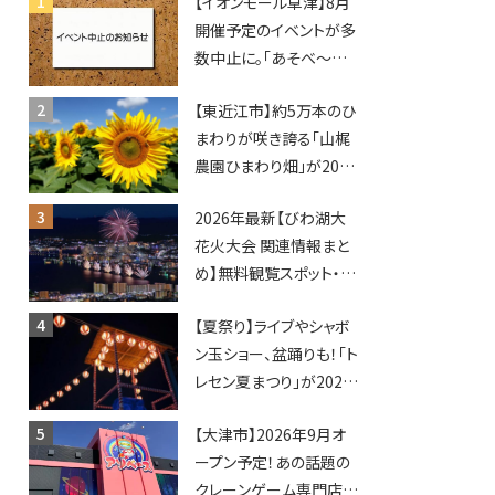
【イオンモール草津】8月
開催予定のイベントが多
数中止に。「あそべ〜る
水族館」や仮面ライダー
【東近江市】約5万本のひ
ショーなど
まわりが咲き誇る「山梶
農園ひまわり畑」が2026
年もオープン♪フォトス
2026年最新【びわ湖大
ポットやキッチンカーも
花火大会 関連情報まと
登場！何度も入園できる
め】無料観覧スポット・同
フリーパスも販売★
日開催イベント・グルメマ
【夏祭り】ライブやシャボ
ップ・交通規制に近隣施
ン玉ショー、盆踊りも！「ト
設の駐車場情報なども
レセン夏まつり」が2026
要チェック★
年も開催されます！
【大津市】2026年9月オ
ープン予定！あの話題の
クレーンゲーム専門店