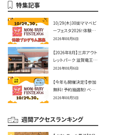
特集記事
10/29(木)30㈮ママベビ
ーフェスタ2026！体験プ
ログラム募集♪赤ちゃん
2026年08月6日
向けイベントに出演しま
【2026年8月】三井アウト
せんか？
レットパーク 滋賀竜王の
夏休みイベントまとめ！
2026年08月6日
びしょぬれ水あそび・激
【今年も開催決定!】参加
辛グルメ・フォトコンテス
無料！予約抽選制！ベビ
トまで盛りだくさん！
ーファミリー必見☆入場
2026年08月5日
無料☆10/29(木)30(金)
ママベビーフェスタ
週間アクセスランキング
2026！親子で楽しもう
♪inピエリ守山