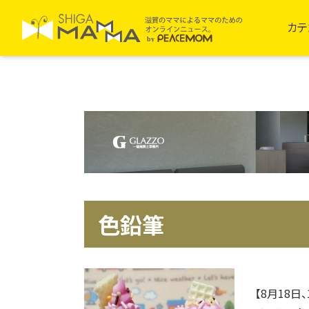
カテ
色鉛筆
【8月18