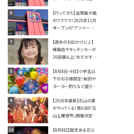
「アソベース」が堅田にや
【行ってきた】滋賀最大級
ってくる！豊郷店に続く滋
のワクワク！2025年11月
賀2店舗目★
オープンの「アソベース
豊郷店」★130台超のク
【週末のお出かけに♪】
レーンゲームで青果や日
模擬店やキッチンカーが
用品までゲットできる新
20店舗以上！めだかすく
スポット！
いや、滋賀出身シンガー
【8月8日・9日】小学生以
ソングライターによるライ
下のお子様限定！射的や
ブなど。【和邇ふれあい夏
ヨーヨー釣りなど盛りだ
祭り】
くさん！館内のあちこちに
【2026年最新】石山の夏
ちびっこ縁日開催♪【モリ
がやってくる！第63回「石
ーブ】
山土曜夜市」開催決定！
歩行者天国に屋台やステ
【8月8日】歴史ある花火
ージが勢揃い【7月18日・