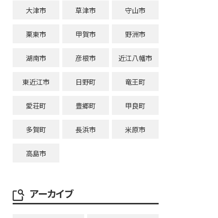
大津市
草津市
守山市
栗東市
甲賀市
野洲市
湖南市
彦根市
近江八幡市
東近江市
日野町
竜王町
愛荘町
豊郷町
甲良町
多賀町
長浜市
米原市
高島市
アーカイブ