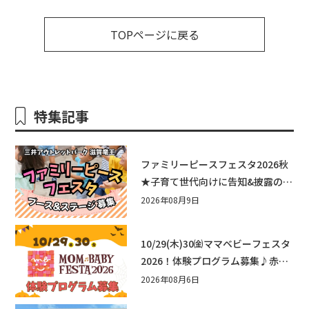
TOPページに戻る
特集記事
ファミリーピースフェスタ2026秋
★子育て世代向けに告知&披露の場
として♪ステージ又はブース出店
2026年08月9日
しませんか？
10/29(木)30㈮ママベビーフェスタ
2026！体験プログラム募集♪赤ち
ゃん向けイベントに出演しません
2026年08月6日
か？