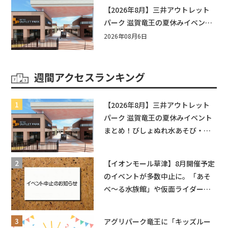
【2026年8月】三井アウトレット
パーク 滋賀竜王の夏休みイベント
まとめ！びしょぬれ水あそび・激
2026年08月6日
辛グルメ・フォトコンテストまで
盛りだくさん！
週間アクセスランキング
【2026年8月】三井アウトレット
パーク 滋賀竜王の夏休みイベント
まとめ！びしょぬれ水あそび・激
辛グルメ・フォトコンテストまで
盛りだくさん！
【イオンモール草津】8月開催予定
のイベントが多数中止に。「あそ
べ〜る水族館」や仮面ライダーシ
ョーなど
アグリパーク竜王に「キッズルー