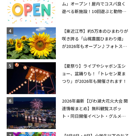
ム」オープン！屋内でコスパ良く
遊べる新施設！10回遊ぶと動物触
れ合いが無料に★
【東近江市】約5万本のひまわりが
咲き誇る「山梶農園ひまわり畑」
が2026年もオープン♪フォトスポ
ットやキッチンカーも登場！何度
も入園できるフリーパスも販売★
【夏祭り】ライブやシャボン玉シ
ョー、盆踊りも！「トレセン夏ま
つり」が2026年も開催されます！
2026年最新【びわ湖大花火大会 関
連情報まとめ】無料観覧スポッ
ト・同日開催イベント・グルメマ
ップ・交通規制に近隣施設の駐車
場情報なども要チェック★
【8月8日・9日】小学生以下のお子