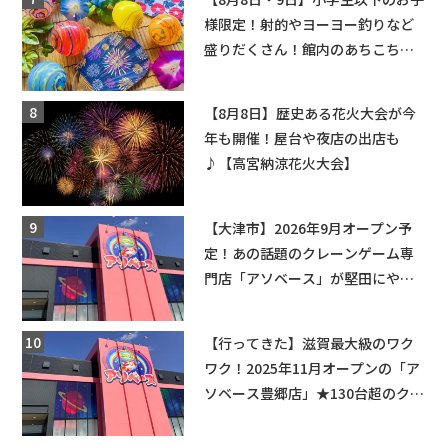
様限定！射的やヨーヨー釣りなど
盛りだくさん！館内のあちこちに
ちびっこ縁日開催♪【モリーブ】
【8月8日】歴史ある花火大会が今
年も開催！屋台や夜店の出店も
♪【高宮納涼花火大会】
【大津市】2026年9月オープン予
定！あの話題のクレーンゲーム専
門店「アソベース」が堅田にやっ
てくる！豊郷店に続く滋賀2店舗目
★
【行ってきた】滋賀最大級のワク
ワク！2025年11月オープンの「ア
ソベース豊郷店」★130台超のクレ
ーンゲームで青果や日用品までゲ
ットできる新スポット！