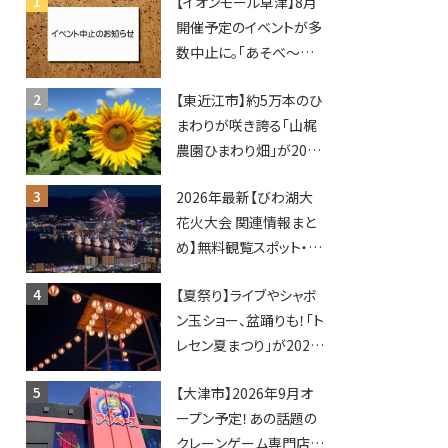
【イオンモール草津】8月
開催予定のイベントが多
数中止に。「あそべ〜る
水族館」や仮面ライダー
【東近江市】約5万本のひ
ショーなど
まわりが咲き誇る「山梶
農園ひまわり畑」が2026
年もオープン♪フォトス
2026年最新【びわ湖大
ポットやキッチンカーも
花火大会 関連情報まと
登場！何度も入園できる
め】無料観覧スポット・同
フリーパスも販売★
日開催イベント・グルメマ
【夏祭り】ライブやシャボ
ップ・交通規制に近隣施
ン玉ショー、盆踊りも！「ト
設の駐車場情報なども
レセン夏まつり」が2026
要チェック★
年も開催されます！
【大津市】2026年9月オ
ープン予定！あの話題の
クレーンゲーム専門店