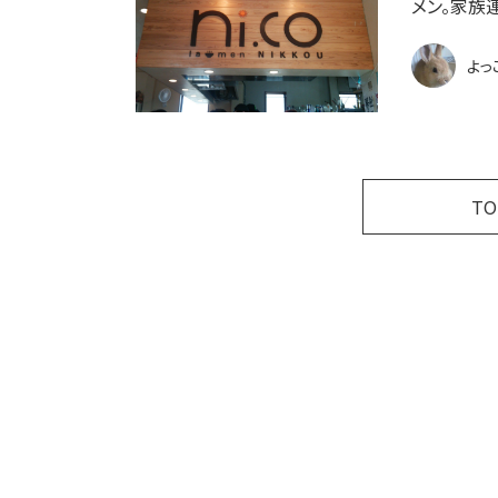
メン。家族
よっ
T