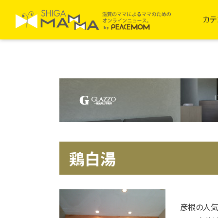
カテ
鶏白湯
彦根の人気