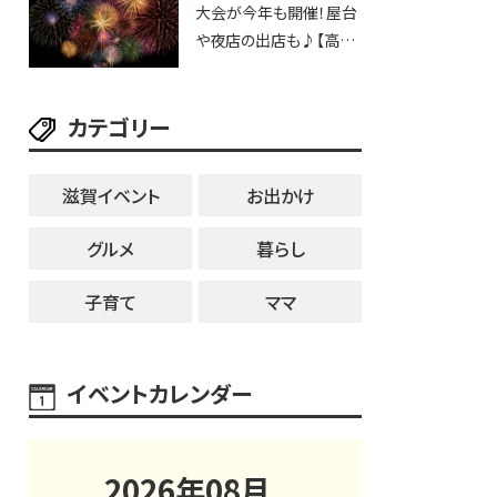
大会が今年も開催！屋台
25日・8月1日】大津市
や夜店の出店も♪【高宮
納涼花火大会】
カテゴリー
滋賀イベント
お出かけ
グルメ
暮らし
子育て
ママ
イベントカレンダー
2026
年
08
月