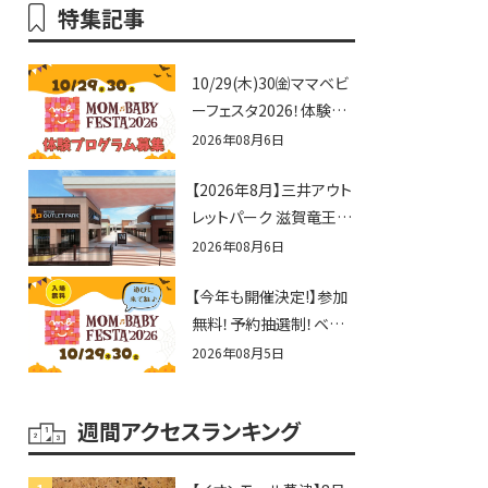
特集記事
10/29(木)30㈮ママベビ
ーフェスタ2026！体験プ
ログラム募集♪赤ちゃん
2026年08月6日
向けイベントに出演しま
【2026年8月】三井アウト
せんか？
レットパーク 滋賀竜王の
夏休みイベントまとめ！
2026年08月6日
びしょぬれ水あそび・激
【今年も開催決定!】参加
辛グルメ・フォトコンテス
無料！予約抽選制！ベビ
トまで盛りだくさん！
ーファミリー必見☆入場
2026年08月5日
無料☆10/29(木)30(金)
ママベビーフェスタ
週間アクセスランキング
2026！親子で楽しもう
♪inピエリ守山