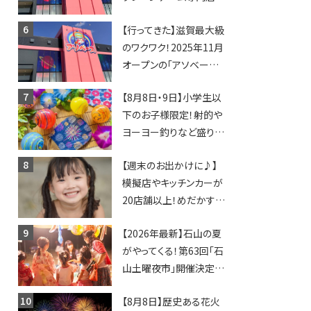
「アソベース」が堅田にや
【行ってきた】滋賀最大級
ってくる！豊郷店に続く滋
のワクワク！2025年11月
賀2店舗目★
オープンの「アソベース
豊郷店」★130台超のク
【8月8日・9日】小学生以
レーンゲームで青果や日
下のお子様限定！射的や
用品までゲットできる新
ヨーヨー釣りなど盛りだ
スポット！
くさん！館内のあちこちに
【週末のお出かけに♪】
ちびっこ縁日開催♪【モリ
模擬店やキッチンカーが
ーブ】
20店舗以上！めだかすく
いや、滋賀出身シンガー
【2026年最新】石山の夏
ソングライターによるライ
がやってくる！第63回「石
ブなど。【和邇ふれあい夏
山土曜夜市」開催決定！
祭り】
歩行者天国に屋台やステ
【8月8日】歴史ある花火
ージが勢揃い【7月18日・