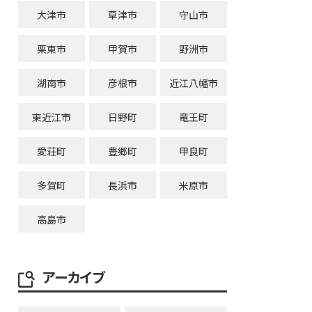
大津市
草津市
守山市
栗東市
甲賀市
野洲市
湖南市
彦根市
近江八幡市
東近江市
日野町
竜王町
愛荘町
豊郷町
甲良町
多賀町
長浜市
米原市
高島市
アーカイブ