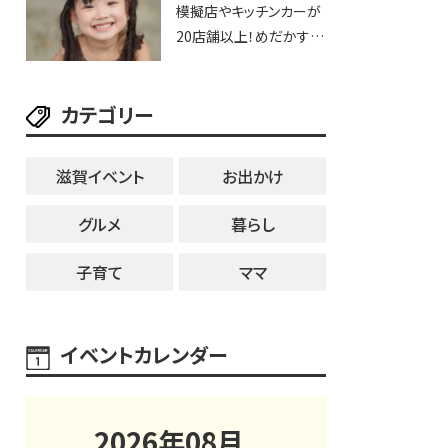
模擬店やキッチンカーが
20店舗以上！めだかすく
いや、滋賀出身シンガー
ソングライターによるライ
カテゴリー
ブなど。【和邇ふれあい夏
祭り】
滋賀イベント
お出かけ
グルメ
暮らし
子育て
ママ
イベントカレンダー
2026
年
08
月