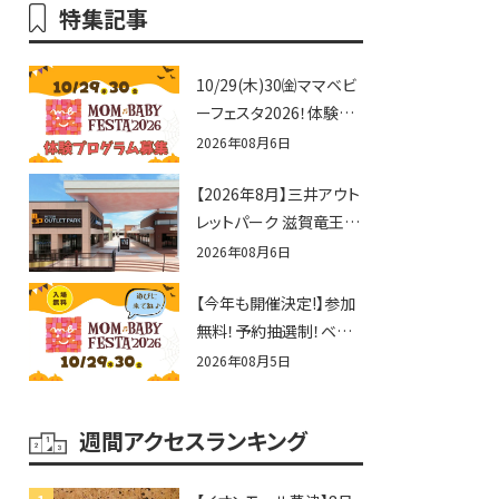
特集記事
10/29(木)30㈮ママベビ
ーフェスタ2026！体験プ
ログラム募集♪赤ちゃん
2026年08月6日
向けイベントに出演しま
【2026年8月】三井アウト
せんか？
レットパーク 滋賀竜王の
夏休みイベントまとめ！
2026年08月6日
びしょぬれ水あそび・激
【今年も開催決定!】参加
辛グルメ・フォトコンテス
無料！予約抽選制！ベビ
トまで盛りだくさん！
ーファミリー必見☆入場
2026年08月5日
無料☆10/29(木)30(金)
ママベビーフェスタ
週間アクセスランキング
2026！親子で楽しもう
♪inピエリ守山