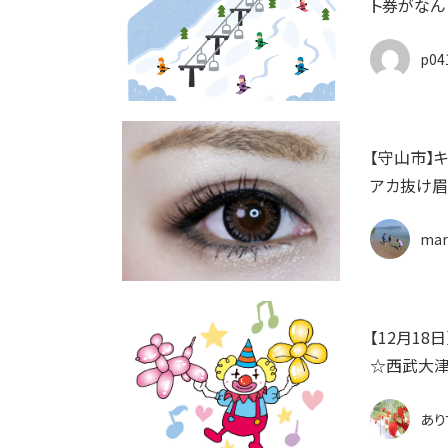
ト券がなん
p04
【守山市】
アカ抜け眉
mar
【12月1
☆西武大津
あり