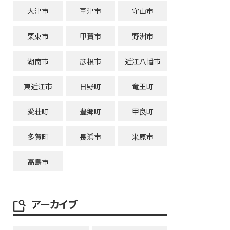
大津市
草津市
守山市
栗東市
甲賀市
野洲市
湖南市
彦根市
近江八幡市
東近江市
日野町
竜王町
愛荘町
豊郷町
甲良町
多賀町
長浜市
米原市
高島市
アーカイブ