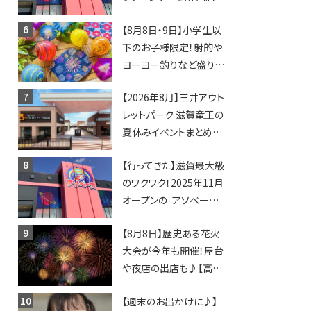
「アソベース」が堅田にや
【8月8日・9日】小学生以
ってくる！豊郷店に続く滋
下のお子様限定！射的や
賀2店舗目★
ヨーヨー釣りなど盛りだ
くさん！館内のあちこちに
【2026年8月】三井アウト
ちびっこ縁日開催♪【モリ
レットパーク 滋賀竜王の
ーブ】
夏休みイベントまとめ！
びしょぬれ水あそび・激
【行ってきた】滋賀最大級
辛グルメ・フォトコンテス
のワクワク！2025年11月
トまで盛りだくさん！
オープンの「アソベース
豊郷店」★130台超のク
【8月8日】歴史ある花火
レーンゲームで青果や日
大会が今年も開催！屋台
用品までゲットできる新
や夜店の出店も♪【高宮
スポット！
納涼花火大会】
【週末のお出かけに♪】