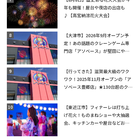
年も開催！屋台や夜店の出店も
♪【高宮納涼花火大会】
【大津市】2026年9月オープン予
定！あの話題のクレーンゲーム専
門店「アソベース」が堅田にやっ
てくる！豊郷店に続く滋賀2店舗目
★
【行ってきた】滋賀最大級のワク
ワク！2025年11月オープンの「ア
ソベース豊郷店」★130台超のクレ
ーンゲームで青果や日用品までゲ
ットできる新スポット！
【東近江市】フィナーレは打ち上
げ花火！ものまねショーや大抽選
会、キッチンカーや屋台などお楽
しみ満載★「ことう夏まつり こと
ぼん2026」がひばり公園で開催！