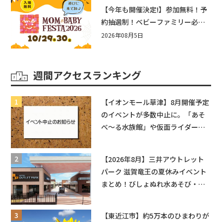
盛りだくさん！
【今年も開催決定!】参加無料！予
約抽選制！ベビーファミリー必見
☆入場無料☆10/29(木)30(金)ママ
2026年08月5日
ベビーフェスタ2026！親子で楽し
もう♪inピエリ守山
週間アクセスランキング
【イオンモール草津】8月開催予定
のイベントが多数中止に。「あそ
べ〜る水族館」や仮面ライダーシ
ョーなど
【2026年8月】三井アウトレット
パーク 滋賀竜王の夏休みイベント
まとめ！びしょぬれ水あそび・激
辛グルメ・フォトコンテストまで
盛りだくさん！
【東近江市】約5万本のひまわりが