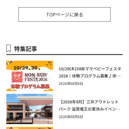
TOPページに戻る
特集記事
10/29(木)30㈮ママベビーフェスタ
2026！体験プログラム募集♪赤ち
ゃん向けイベントに出演しません
2026年08月6日
か？
【2026年8月】三井アウトレット
パーク 滋賀竜王の夏休みイベント
まとめ！びしょぬれ水あそび・激
2026年08月6日
辛グルメ・フォトコンテストまで