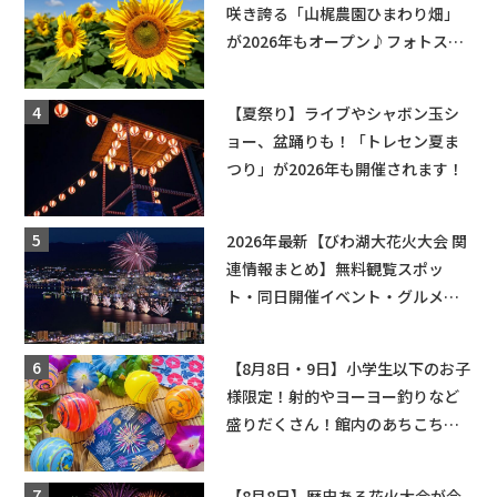
咲き誇る「山梶農園ひまわり畑」
が2026年もオープン♪フォトスポ
ットやキッチンカーも登場！何度
も入園できるフリーパスも販売★
【夏祭り】ライブやシャボン玉シ
ョー、盆踊りも！「トレセン夏ま
つり」が2026年も開催されます！
2026年最新【びわ湖大花火大会 関
連情報まとめ】無料観覧スポッ
ト・同日開催イベント・グルメマ
ップ・交通規制に近隣施設の駐車
場情報なども要チェック★
【8月8日・9日】小学生以下のお子
様限定！射的やヨーヨー釣りなど
盛りだくさん！館内のあちこちに
ちびっこ縁日開催♪【モリーブ】
【8月8日】歴史ある花火大会が今