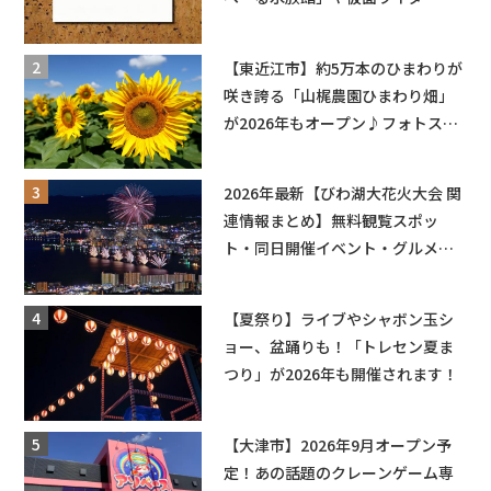
ョーなど
【東近江市】約5万本のひまわりが
咲き誇る「山梶農園ひまわり畑」
が2026年もオープン♪フォトスポ
ットやキッチンカーも登場！何度
も入園できるフリーパスも販売★
2026年最新【びわ湖大花火大会 関
連情報まとめ】無料観覧スポッ
ト・同日開催イベント・グルメマ
ップ・交通規制に近隣施設の駐車
場情報なども要チェック★
【夏祭り】ライブやシャボン玉シ
ョー、盆踊りも！「トレセン夏ま
つり」が2026年も開催されます！
【大津市】2026年9月オープン予
定！あの話題のクレーンゲーム専