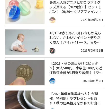
あの大人気アニメと初コラボ！グ
ッズ貰える
【9/29(金)~】ビッくら
ポン！【9/29～クリアファイル
10/13～下敷き】先着プレゼント
2023年09月26日
【くら寿司】
10/10は赤ちゃんの日⭐︎今しか見ら
れない、かわいいイベント盛りだ
くさん！ハイハイレース、赤ちゃ
んすもう、カレンダー撮影会、プ
2023年09月11日
レゼント企画など♪アカチャンホ
ンポ エイスクエア草津店
【9/22,10/4,11,13】
【2023・秋のお出かけにピッタ
リ】大人500円、小学生100円で近
江鉄道全線が1日乗り放題♪【ワン
コインスマイルきっぷ】
2023年09月2日
【2023年信楽陶器まつり】が開
催。特別割引やプレゼントもあ
り！秋の信楽観光をかねてお出か
けしませんか?