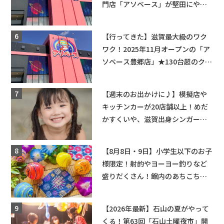
門店「アソベース」が堅田にやっ
てくる！豊郷店に続く滋賀2店舗目
★
【行ってきた】滋賀最大級のワク
ワク！2025年11月オープンの「ア
ソベース豊郷店」★130台超のクレ
ーンゲームで青果や日用品までゲ
ットできる新スポット！
【週末のお出かけに♪】模擬店や
キッチンカーが20店舗以上！めだ
かすくいや、滋賀出身シンガーソ
ングライターによるライブなど。
【和邇ふれあい夏祭り】
【8月8日・9日】小学生以下のお子
様限定！射的やヨーヨー釣りなど
盛りだくさん！館内のあちこちに
ちびっこ縁日開催♪【モリーブ】
【2026年最新】石山の夏がやって
くる！第63回「石山土曜夜市」開