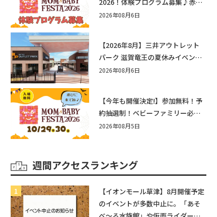
2026！体験プログラム募集♪赤ち
ゃん向けイベントに出演しません
2026年08月6日
か？
【2026年8月】三井アウトレット
パーク 滋賀竜王の夏休みイベント
まとめ！びしょぬれ水あそび・激
2026年08月6日
辛グルメ・フォトコンテストまで
盛りだくさん！
【今年も開催決定!】参加無料！予
約抽選制！ベビーファミリー必見
☆入場無料☆10/29(木)30(金)ママ
2026年08月5日
ベビーフェスタ2026！親子で楽し
もう♪inピエリ守山
週間アクセスランキング
【イオンモール草津】8月開催予定
のイベントが多数中止に。「あそ
べ〜る水族館」や仮面ライダーシ