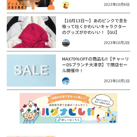
2023年10月6日
も！テーマ別ピースマム「お金の
勉強会」開催！
【10月13日～】あのピンクで息を
吸って吐くかわいいキャラクター
のグッズがかわいい！【GU】
2023年10月2日
MAX70%OFFの商品も!!【チャーリ
ーDSブランチ大津京】で閉店セー
ル開催中！
2023年10月1日