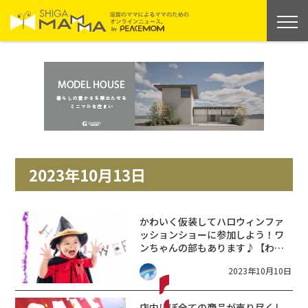
2023年10月13日
かわいく仮装してハロウィンファ
ッションショーに参加しよう！ワ
ンちゃんの部もあります♪【わん
こと一緒のハロウィンキッズパー
2023年10月10日
ティー〜ハロウィンファッション
ショー〜】が開催。
店内ほぼ全ての商品が売り尽くし