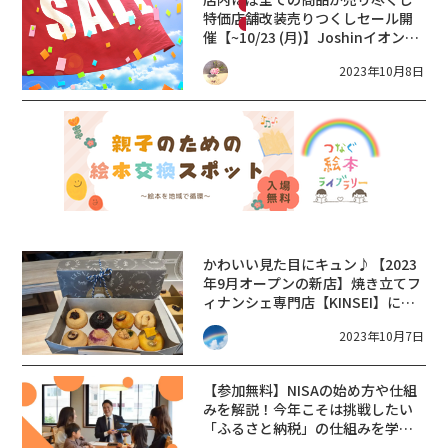
特価
店舗改装売りつくしセール開
催【~10/23 (月)】Joshinイオンモ
ール草津店
2023年10月8日
かわいい見た目にキュン♪【2023
年9月オープンの新店】焼き立てフ
ィナンシェ専門店【KINSEI】に行
ってきました！
2023年10月7日
【参加無料】NISAの始め方や仕組
みを解説！今年こそは挑戦したい
「ふるさと納税」の仕組みを学ぼ
う！運用のキホンがわかる講座