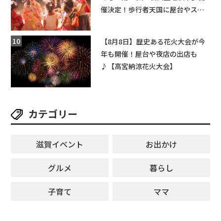
催決定！歩行者天国に屋台やステ
ージが勢揃い【7月18日・25日・8
月1日】大津市
【8月8日】歴史ある花火大会が今
年も開催！屋台や夜店の出店も
♪【高宮納涼花火大会】
カテゴリー
滋賀イベント
お出かけ
グルメ
暮らし
子育て
ママ