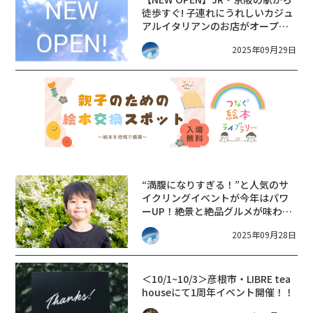
徒歩すぐ! 子連れにうれしいカジュ
アルイタリアンのお店がオープン
しています。【Coris dining (コリ
2025年09月29日
スダイニング)】
“満腹になりすぎる！”と人気のサ
イクリングイベントが今年はパワ
ーUP！絶景と絶品グルメが味わえ
ます。【びわこ・おうみグルメラ
2025年09月28日
イド】
＜10/1~10/3＞彦根市・LIBRE tea
houseにて1周年イベント開催！！