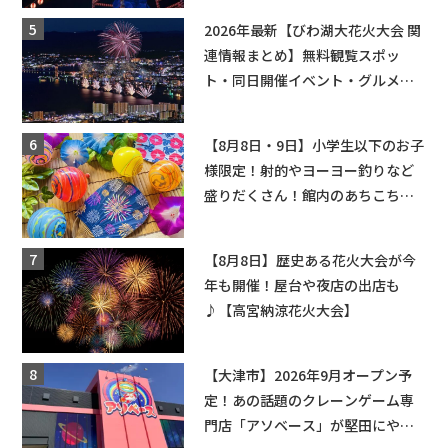
2026年最新【びわ湖大花火大会 関
連情報まとめ】無料観覧スポッ
ト・同日開催イベント・グルメマ
ップ・交通規制に近隣施設の駐車
場情報なども要チェック★
【8月8日・9日】小学生以下のお子
様限定！射的やヨーヨー釣りなど
盛りだくさん！館内のあちこちに
ちびっこ縁日開催♪【モリーブ】
【8月8日】歴史ある花火大会が今
年も開催！屋台や夜店の出店も
♪【高宮納涼花火大会】
【大津市】2026年9月オープン予
定！あの話題のクレーンゲーム専
門店「アソベース」が堅田にやっ