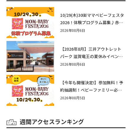
10/29(木)30㈮ママベビーフェスタ
2026！体験プログラム募集♪赤ち
ゃん向けイベントに出演しません
2026年08月6日
か？
【2026年8月】三井アウトレット
パーク 滋賀竜王の夏休みイベント
まとめ！びしょぬれ水あそび・激
2026年08月6日
辛グルメ・フォトコンテストまで
盛りだくさん！
【今年も開催決定!】参加無料！予
約抽選制！ベビーファミリー必見
☆入場無料☆10/29(木)30(金)ママ
2026年08月5日
ベビーフェスタ2026！親子で楽し
もう♪inピエリ守山
週間アクセスランキング