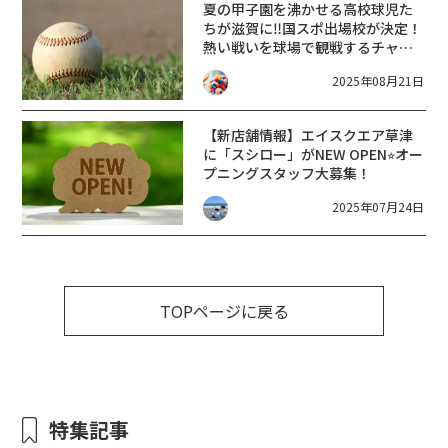
夏の甲子園を沸かせる高校球児た
ちが滋賀に‼︎国スポ出場校が決定！
熱い戦いを球場で観戦するチャン
ス☆【マイネットスタジアム皇子
2025年08月21日
山】〈大津市〉9/29-10/2
【新店舗情報】エイスクエア草津
に「スシロー」がNEW OPEN⭐︎オー
プニングスタッフ大募集！
2025年07月24日
TOPページに戻る
特集記事