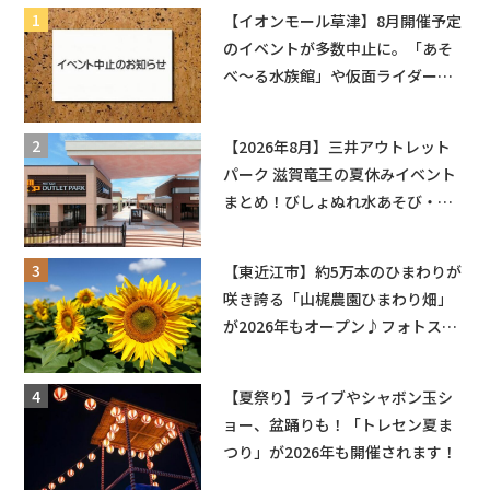
【イオンモール草津】8月開催予定
のイベントが多数中止に。「あそ
べ〜る水族館」や仮面ライダーシ
ョーなど
【2026年8月】三井アウトレット
パーク 滋賀竜王の夏休みイベント
まとめ！びしょぬれ水あそび・激
辛グルメ・フォトコンテストまで
盛りだくさん！
【東近江市】約5万本のひまわりが
咲き誇る「山梶農園ひまわり畑」
が2026年もオープン♪フォトスポ
ットやキッチンカーも登場！何度
も入園できるフリーパスも販売★
【夏祭り】ライブやシャボン玉シ
ョー、盆踊りも！「トレセン夏ま
つり」が2026年も開催されます！