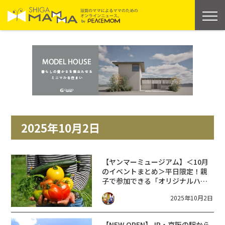
2025年10月2日
【ヤンマーミュージアム】＜10月
のイベントまとめ＞平日限定！親
子で参加できる「オリジナルハン
カチ作り」/期間限定！ことばさが
2025年10月2日
しゲーム「たがやせ畑の収穫祭」
【NEW OPEN】JR・京阪の駅から