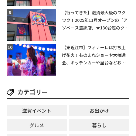
てくる！豊郷店に続く滋賀2店舗目
★
【行ってきた】滋賀最大級のワク
ワク！2025年11月オープンの「ア
ソベース豊郷店」★130台超のクレ
ーンゲームで青果や日用品までゲ
ットできる新スポット！
【東近江市】フィナーレは打ち上
げ花火！ものまねショーや大抽選
会、キッチンカーや屋台などお楽
しみ満載★「ことう夏まつり こと
ぼん2026」がひばり公園で開催！
【8月8日】
カテゴリー
滋賀イベント
お出かけ
グルメ
暮らし