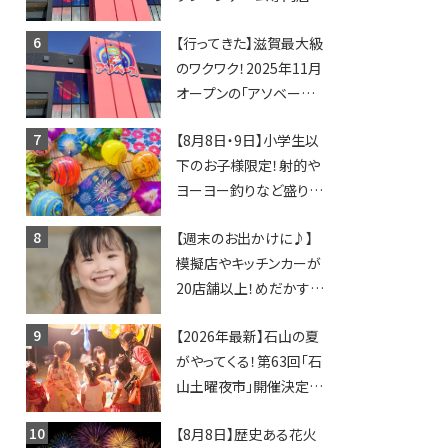
「アソベース」が堅田にや
【行ってきた】滋賀最大級
ってくる！豊郷店に続く滋
のワクワク！2025年11月
賀2店舗目★
オープンの「アソベース
豊郷店」★130台超のク
【8月8日・9日】小学生以
レーンゲームで青果や日
下のお子様限定！射的や
用品までゲットできる新
ヨーヨー釣りなど盛りだ
スポット！
くさん！館内のあちこちに
【週末のお出かけに♪】
ちびっこ縁日開催♪【モリ
模擬店やキッチンカーが
ーブ】
20店舗以上！めだかすく
いや、滋賀出身シンガー
【2026年最新】石山の夏
ソングライターによるライ
がやってくる！第63回「石
ブなど。【和邇ふれあい夏
山土曜夜市」開催決定！
祭り】
歩行者天国に屋台やステ
【8月8日】歴史ある花火
ージが勢揃い【7月18日・