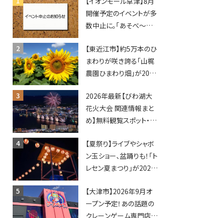
【イオンモール草津】8月
開催予定のイベントが多
数中止に。「あそべ〜る
水族館」や仮面ライダー
【東近江市】約5万本のひ
ショーなど
まわりが咲き誇る「山梶
農園ひまわり畑」が2026
年もオープン♪フォトス
2026年最新【びわ湖大
ポットやキッチンカーも
花火大会 関連情報まと
登場！何度も入園できる
め】無料観覧スポット・同
フリーパスも販売★
日開催イベント・グルメマ
【夏祭り】ライブやシャボ
ップ・交通規制に近隣施
ン玉ショー、盆踊りも！「ト
設の駐車場情報なども
レセン夏まつり」が2026
要チェック★
年も開催されます！
【大津市】2026年9月オ
ープン予定！あの話題の
クレーンゲーム専門店