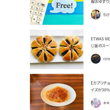
服おゆずり
ちび
ETWAS 
じ釡のスー
riri
【カプリチ
イズが30
キキ