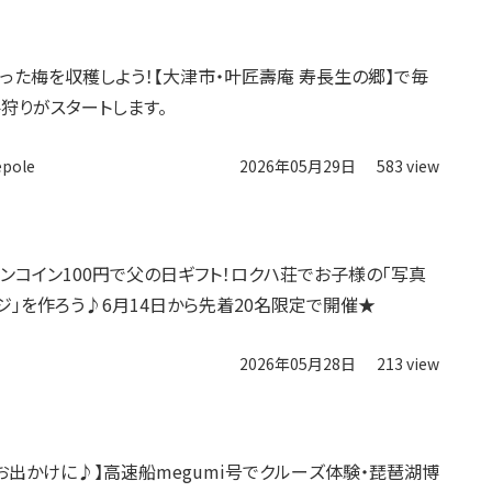
った梅を収穫しよう！【大津市・叶匠壽庵 寿長生の郷】で毎
狩りがスタートします。
epole
2026年05月29日
583 view
ワンコイン100円で父の日ギフト！ロクハ荘でお子様の「写真
ジ」を作ろう♪6月14日から先着20名限定で開催★
2026年05月28日
213 view
お出かけに♪】高速船megumi号でクルーズ体験・琵琶湖博