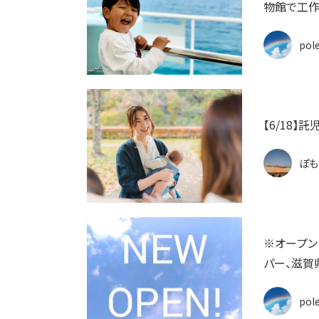
物館で工作
pol
【6/18】
ぽも
※オープン
パー、滋賀
pol