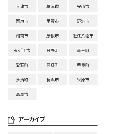
大津市
草津市
守山市
栗東市
甲賀市
野洲市
湖南市
彦根市
近江八幡市
東近江市
日野町
竜王町
愛荘町
豊郷町
甲良町
多賀町
長浜市
米原市
高島市
アーカイブ