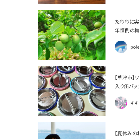
たわわに実
年恒例の梅
pol
【草津市】
入り缶バッ
キキ
【夏休みの