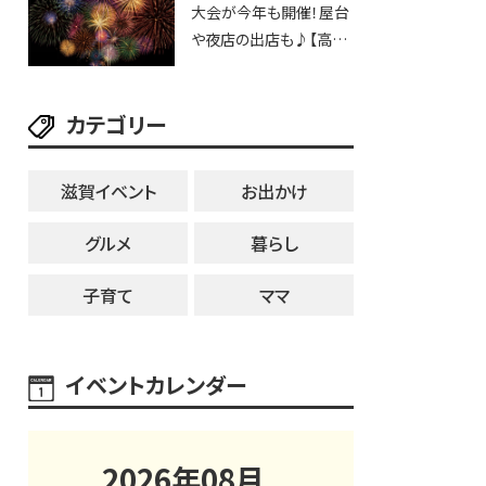
大会が今年も開催！屋台
25日・8月1日】大津市
や夜店の出店も♪【高宮
納涼花火大会】
カテゴリー
滋賀イベント
お出かけ
グルメ
暮らし
子育て
ママ
イベントカレンダー
2026
年
08
月