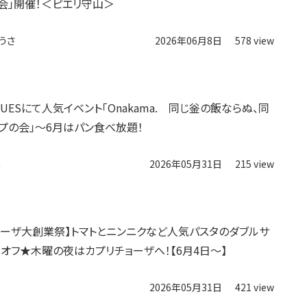
会」開催！＜ピエリ守山＞
うさ
2026年06月8日
578 view
NEUESにて人気イベント「Onakama. 同じ釡の飯ならぬ、同
プの会」～6月はパン食べ放題！
n
2026年05月31日
215 view
ョーザ大創業祭】トマトとニンニクなど人気パスタのダブルサ
％オフ★木曜の夜はカプリチョーザへ！【6月4日〜】
2026年05月31日
421 view