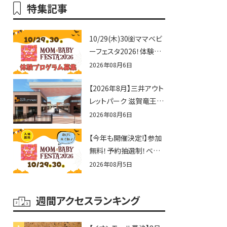
特集記事
10/29(木)30㈮ママベビ
ーフェスタ2026！体験プ
ログラム募集♪赤ちゃん
2026年08月6日
向けイベントに出演しま
【2026年8月】三井アウト
せんか？
レットパーク 滋賀竜王の
夏休みイベントまとめ！
2026年08月6日
びしょぬれ水あそび・激
【今年も開催決定!】参加
辛グルメ・フォトコンテス
無料！予約抽選制！ベビ
トまで盛りだくさん！
ーファミリー必見☆入場
2026年08月5日
無料☆10/29(木)30(金)
ママベビーフェスタ
週間アクセスランキング
2026！親子で楽しもう
♪inピエリ守山