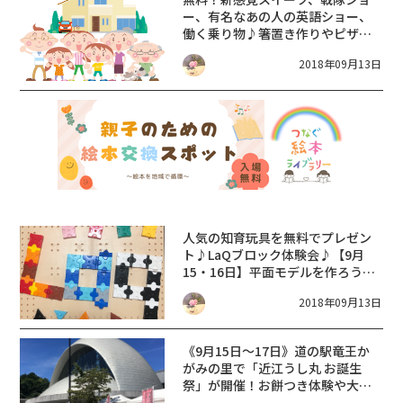
ー、有名なあの人の英語ショー、
働く乗り物♪箸置き作りやピザ作
り、プレゼントも♪【9月3連休】
2018年09月13日
ABCハウジング草津でお得なイベ
ントを楽しもう♪
人気の知育玩具を無料でプレゼン
ト♪LaQブロック体験会♪【9月
15・16日】平面モデルを作ろう！
平和書店アル・プラザ近江八幡店
2018年09月13日
《9月15日〜17日》道の駅竜王か
がみの里で「近江うし丸 お誕生
祭」が開催！お餅つき体験や大抽
選会もあり♪