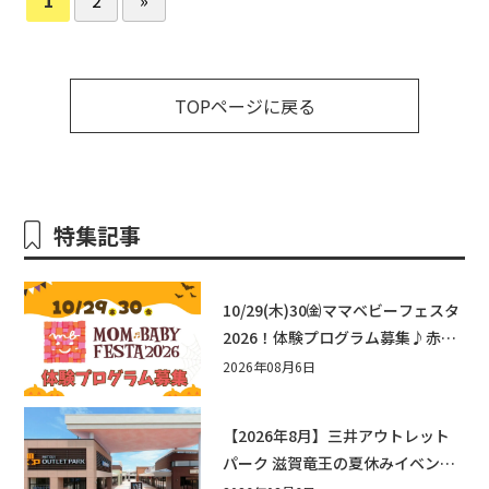
TOPページに戻る
特集記事
10/29(木)30㈮ママベビーフェスタ
2026！体験プログラム募集♪赤ち
ゃん向けイベントに出演しません
2026年08月6日
か？
【2026年8月】三井アウトレット
パーク 滋賀竜王の夏休みイベント