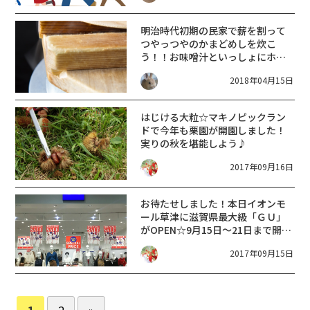
明治時代初期の民家で薪を割って
つやっつやのかまどめしを炊こ
う！！お味噌汁といっしょにホカ
ホカご飯♪
2018年04月15日
はじける大粒☆マキノピックラン
ドで今年も栗園が開園しました！
実りの秋を堪能しよう♪
2017年09月16日
お待たせしました！本日イオンモ
ール草津に滋賀県最大級「ＧＵ」
がOPEN☆9月15日～21日まで開催
されるOPENING SALEの超目玉商
2017年09月15日
品をお見逃しなく！
1
2
»