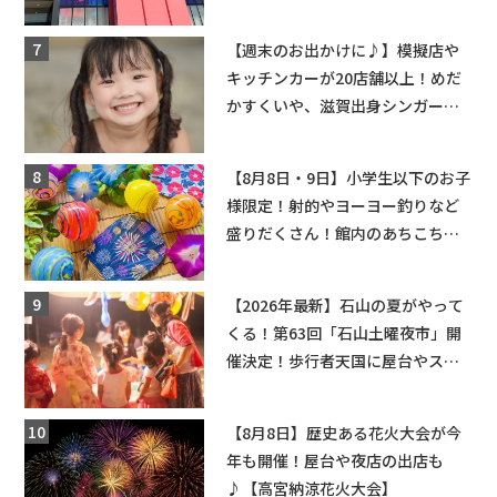
ーンゲームで青果や日用品までゲ
ットできる新スポット！
【週末のお出かけに♪】模擬店や
キッチンカーが20店舗以上！めだ
かすくいや、滋賀出身シンガーソ
ングライターによるライブなど。
【和邇ふれあい夏祭り】
【8月8日・9日】小学生以下のお子
様限定！射的やヨーヨー釣りなど
盛りだくさん！館内のあちこちに
ちびっこ縁日開催♪【モリーブ】
【2026年最新】石山の夏がやって
くる！第63回「石山土曜夜市」開
催決定！歩行者天国に屋台やステ
ージが勢揃い【7月18日・25日・8
月1日】大津市
【8月8日】歴史ある花火大会が今
年も開催！屋台や夜店の出店も
♪【高宮納涼花火大会】