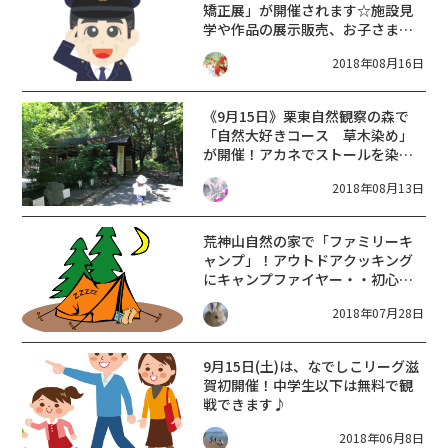
矯正展」が開催されます☆施設見
学や作品の展示販売、お子さまが
楽しめる企画もいっぱいあるよ♪
2018年08月16日
《9月15日》栗東自然観察の森で
「自然大好きコース 草木染め」
が開催！アカネでストールを染め
てみよう！小学生以上対象、受付
2018年08月13日
は9月1日から♪
荒神山自然の家で「ファミリーキ
ャンプ」！アウトドアクッキング
にキャンプファイヤー・・初心者
OK！
2018年07月28日
9月15日(土)は、なでしこリーグ滋
賀初開催！中学生以下は無料で観
戦できます♪
2018年06月8日