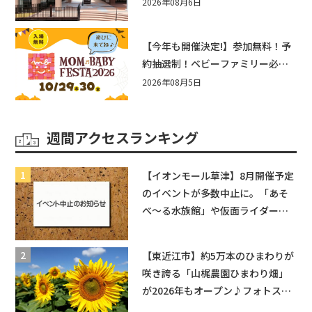
まとめ！びしょぬれ水あそび・激
2026年08月6日
辛グルメ・フォトコンテストまで
盛りだくさん！
【今年も開催決定!】参加無料！予
約抽選制！ベビーファミリー必見
☆入場無料☆10/29(木)30(金)ママ
2026年08月5日
ベビーフェスタ2026！親子で楽し
もう♪inピエリ守山
週間アクセスランキング
【イオンモール草津】8月開催予定
のイベントが多数中止に。「あそ
べ〜る水族館」や仮面ライダーシ
ョーなど
【東近江市】約5万本のひまわりが
咲き誇る「山梶農園ひまわり畑」
が2026年もオープン♪フォトスポ
ットやキッチンカーも登場！何度