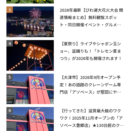
も入園できるフリーパスも販売★
2026年最新【びわ湖大花火大会 関
連情報まとめ】無料観覧スポッ
ト・同日開催イベント・グルメマ
ップ・交通規制に近隣施設の駐車
場情報なども要チェック★
【夏祭り】ライブやシャボン玉シ
ョー、盆踊りも！「トレセン夏ま
つり」が2026年も開催されます！
【大津市】2026年9月オープン予
定！あの話題のクレーンゲーム専
門店「アソベース」が堅田にやっ
てくる！豊郷店に続く滋賀2店舗目
★
【行ってきた】滋賀最大級のワク
ワク！2025年11月オープンの「ア
ソベース豊郷店」★130台超のクレ