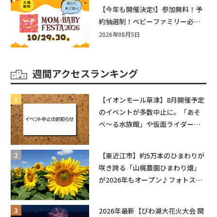
盛りだくさん！
【今年も開催決定!】参加無料！予
約抽選制！ベビーファミリー必見
☆入場無料☆10/29(木)30(金)ママ
2026年08月5日
ベビーフェスタ2026！親子で楽し
もう♪inピエリ守山
週間アクセスランキング
【イオンモール草津】8月開催予定
のイベントが多数中止に。「あそ
べ〜る水族館」や仮面ライダーシ
ョーなど
【東近江市】約5万本のひまわりが
咲き誇る「山梶農園ひまわり畑」
が2026年もオープン♪フォトスポ
ットやキッチンカーも登場！何度
も入園できるフリーパスも販売★
2026年最新【びわ湖大花火大会 関