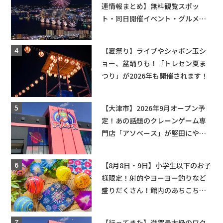
連情報まとめ】無料観覧スポッ
ト・同日開催イベント・グルメマ
ップ・交通規制に近隣施設の駐車
場情報なども要チェック★
【夏祭り】ライブやシャボン玉シ
ョー、盆踊りも！「トレセン夏ま
つり」が2026年も開催されます！
【大津市】2026年9月オープン予
定！あの話題のクレーンゲーム専
門店「アソベース」が堅田にやっ
てくる！豊郷店に続く滋賀2店舗目
★
【8月8日・9日】小学生以下のお子
様限定！射的やヨーヨー釣りなど
盛りだくさん！館内のあちこちに
ちびっこ縁日開催♪【モリーブ】
【行ってきた】滋賀最大級のワク