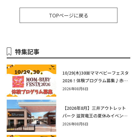
TOPページに戻る
特集記事
10/29(木)30㈮ママベビーフェスタ
2026！体験プログラム募集♪赤ち
ゃん向けイベントに出演しません
2026年08月6日
か？
【2026年8月】三井アウトレット
パーク 滋賀竜王の夏休みイベント
まとめ！びしょぬれ水あそび・激
2026年08月6日
辛グルメ・フォトコンテストまで