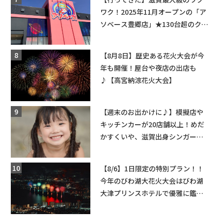
ワク！2025年11月オープンの「ア
ソベース豊郷店」★130台超のクレ
ーンゲームで青果や日用品までゲ
ットできる新スポット！
【8月8日】歴史ある花火大会が今
年も開催！屋台や夜店の出店も
♪【高宮納涼花火大会】
【週末のお出かけに♪】模擬店や
キッチンカーが20店舗以上！めだ
かすくいや、滋賀出身シンガーソ
ングライターによるライブなど。
【和邇ふれあい夏祭り】
【8/6】1日限定の特別プラン！！
今年のびわ湖大花火大会はびわ湖
大津プリンスホテルで優雅に鑑賞
しよう♪