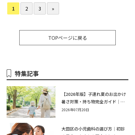
1
2
3
»
TOPページに戻る
特集記事
【2026年版】子連れ夏のお出かけ
暑さ対策・持ち物完全ガイド｜水
遊び・公園・夏祭りで本当に役立
2026年07月20日
つおすすめグッズ15選
大田区の小児歯科の選び方｜初診