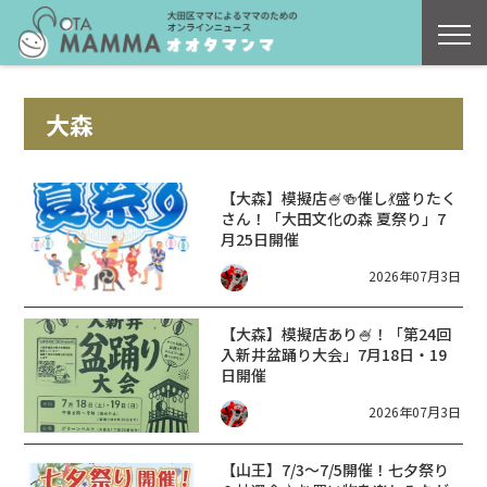
大森
【大森】模擬店🍧🍻催し💃盛りたく
さん！「大田文化の森 夏祭り」7
月25日開催
2026年07月3日
【大森】模擬店あり🍧！「第24回
入新井盆踊り大会」7月18日・19
日開催
2026年07月3日
【山王】7/3〜7/5開催！七夕祭り