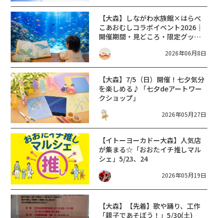
【大森】しながわ水族館×はらぺ
こあおむしコラボイベント2026｜
開催期間・見どころ・限定グッズ
まとめ
2026年06月8日
【大森】7/5（日）開催！七夕気分
を楽しめる♪「七夕deアートワー
クショップ」
2026年05月27日
【イトーヨーカドー大森】人気店
が集まる☆「おおたイチ推しマル
シェ」5/23、24
2026年05月19日
【大森】【先着】歌や踊り、工作
「親子であそぼう！」5/30(土)