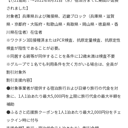
されました】
対象者】兵庫県および隣接県、近畿ブロック（兵庫県・滋賀
県・京都府・大阪府・和歌山県・鳥取県・岡山県・徳島県・香
川県在住者）在住者
※ワクチン3回接種済またはPCR検査、抗原定量検査、抗原定性
検査が陰性であることが必要。
※同居する親等が同伴することを条件に12歳未満は検査不要
※グループで１名でも利用条件を欠く方がいる場合は、全員が
割引対象外
割引支援内容】
●対象事業者が提供する宿泊旅行および日帰り旅行の代金を対
象に、1人1泊あたり最大5,000円を上限に旅行代金の最大半額を
補助
●ふるさと応援旅クーポンを1人1泊あたり最大2,000円分をチェ
ックイン時に付与
支援金額】旅行・宿泊代金(1人泊あたり）:割引金額