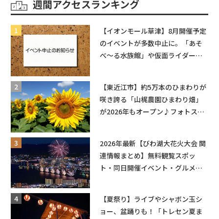
週間アクセスランキング
【イオンモール草津】8月開催予定
のイベントが多数中止に。「あそ
べ〜る水族館」や仮面ライダーシ
ョーなど
【東近江市】約5万本のひまわりが
咲き誇る「山梶農園ひまわり畑」
が2026年もオープン♪フォトスポ
ットやキッチンカーも登場！何度
も入園できるフリーパスも販売★
2026年最新【びわ湖大花火大会 関
連情報まとめ】無料観覧スポッ
ト・同日開催イベント・グルメマ
ップ・交通規制に近隣施設の駐車
場情報なども要チェック★
【夏祭り】ライブやシャボン玉シ
ョー、盆踊りも！「トレセン夏ま