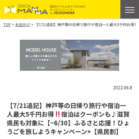
>
>
TOP
お出かけ
【7/21追記】神戸等の日帰り旅行や宿泊一人最大5千円お得
2022.06.8
【7/21追記】神戸等の日帰り旅行や宿泊一
人最大5千円お得
宿泊はクーポンも♪滋賀
県民も対象に【~6/30】ふるさと応援！ひょ
うごを旅しようキャンペーン+【県民割】