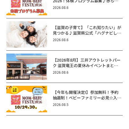
2026！体験プログラム募集♪赤ちゃ
ん向けイベントに出演しませんか？
2026.08.6
【滋賀の子育て】「これ知りたい」が
見つかる♪滋賀県公式「ハグナビし
が」使ってる？おでかけ・制度・子育
2026.08.6
てのお役立ち情報が満載！
【2026年8月】三井アウトレットパー
ク 滋賀竜王の夏休みイベントまと
め！びしょぬれ水あそび・激辛グル
2026.08.6
メ・フォトコンテストまで盛りだくさ
ん！
【今年も開催決定!】参加無料！予約
抽選制！ベビーファミリー必見☆入場
無料☆10/29(木)30(金)ママベビーフ
2026.08.5
ェスタ2026！親子で楽しもう♪inピ
エリ守山