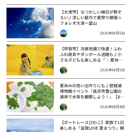
【大津市】なつかしい縁日が勢ぞ
ろい♪涼しい屋内で夏祭り開催☆
フォレオ大津一里山
2026年08月5日
【甲賀市】冷房完備で快適！ふわ
ふわ遊具やダンボール迷路も♪小
さな子どもも楽しめる「 ＼夏休み
／にぎわい祭り」開催【8月15日・
2026年08月5日
16日】
夏休みの思い出作りにも♪琵琶湖
博物館イベント「長浜市豊公園の
湖岸で水草を観察しよう！」【8月
22日】
2026年08月4日
【ボートレースびわこ】家族で1日
楽しめる「滋賀LOVE 夏まつり」開