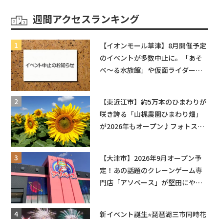
へGO！
週間アクセスランキング
【イオンモール草津】8月開催予定
のイベントが多数中止に。「あそ
べ〜る水族館」や仮面ライダーシ
ョーなど
【東近江市】約5万本のひまわりが
咲き誇る「山梶農園ひまわり畑」
が2026年もオープン♪フォトスポ
ットやキッチンカーも登場！何度
も入園できるフリーパスも販売★
【大津市】2026年9月オープン予
定！あの話題のクレーンゲーム専
門店「アソベース」が堅田にやっ
てくる！豊郷店に続く滋賀2店舗目
★
新イベント誕生⭐︎琵琶湖三市同時花