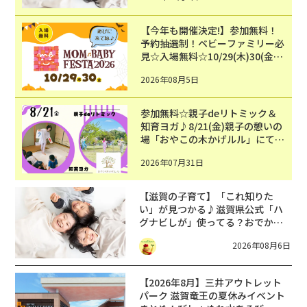
【今年も開催決定!】参加無料！
予約抽選制！ベビーファミリー必
見☆入場無料☆10/29(木)30(金)
ママベビーフェスタ2026！親子
2026年08月5日
で楽しもう♪inピエリ守山
参加無料☆親子deリトミック＆
知育ヨガ♪8/21(金)親子の憩いの
場「おやこの木かげルル」にて開
催！
2026年07月31日
【滋賀の子育て】「これ知りた
い」が見つかる♪滋賀県公式「ハ
グナビしが」使ってる？おでか
け・制度・子育てのお役立ち情報
2026年08月6日
が満載！
【2026年8月】三井アウトレット
パーク 滋賀竜王の夏休みイベント