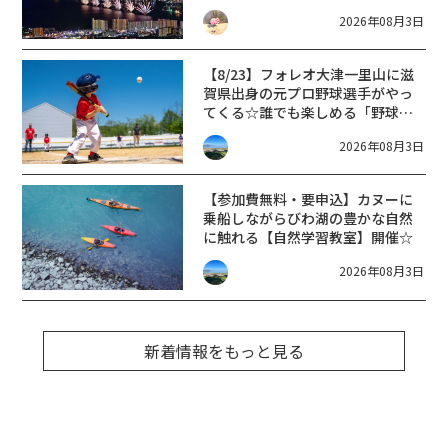
ップ・交通規制に近隣施設の駐車
2026年08月3日
場情報なども要チェック★
【8/23】フォレオ大津一里山に滋
賀県出身の元プロ野球選手がやっ
てくる☆誰でも楽しめる「野球教
室」開催♪
2026年08月3日
【参加費無料・要申込】カヌーに
乗船しながらびわ湖の豊かな自然
に触れる【自然学習教室】開催☆
2026年08月3日
新着情報をもっと見る