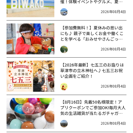
催！体験イベントやグルメ、夏休
みにぴったりの2日間♪
2026年08月4日
【参加費無料！】夏休みの思い出
にも♪ 親子で楽しくお金や働くこ
とを学べる「おみせやさんごっ
こ」大津市8/26（水）開催
2026年08月4日
【2026年最新】七五三のお詣りは
草津市の立木神社へ♪七五三お祝
い企画をご紹介！
2026年08月4日
【8月16日】先着50名様限定！ア
プリクーポンでご参加OK!毎月大人
気の生活雑貨が当たるガチャガチ
ャにチャレンジしよう！【イオン
2026年08月4日
タウン彦根】