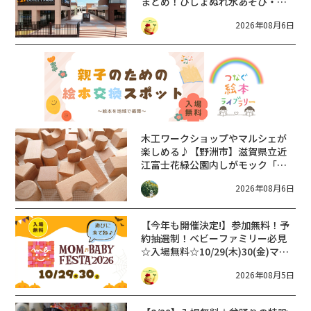
まとめ！びしょぬれ水あそび・激
辛グルメ・フォトコンテストまで
2026年08月6日
盛りだくさん！
木工ワークショップやマルシェが
楽しめる♪【野洲市】滋賀県立近
江富士花緑公園内しがモック「し
が木育フェスタ ワークショップ
2026年08月6日
DAY」開催【8月11日】
【今年も開催決定!】参加無料！予
約抽選制！ベビーファミリー必見
☆入場無料☆10/29(木)30(金)ママ
ベビーフェスタ2026！親子で楽し
2026年08月5日
もう♪inピエリ守山