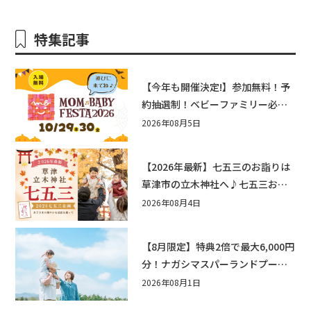
特集記事
【今年も開催決定!】参加無料！予
約抽選制！ベビーファミリー必見
☆入場無料☆10/29(木)30(金)ママ
2026年08月5日
ベビーフェスタ2026！親子で楽し
もう♪inピエリ守山
【2026年最新】七五三のお詣りは
草津市の立木神社へ♪七五三お祝
い企画をご紹介！
2026年08月4日
【8月限定】特典2倍で最大6,000円
分！ナガシマスパーランドプール
券や人気パスタ券も当たる☆夏休
2026年08月1日
みは「ハウスセレクション彦根」