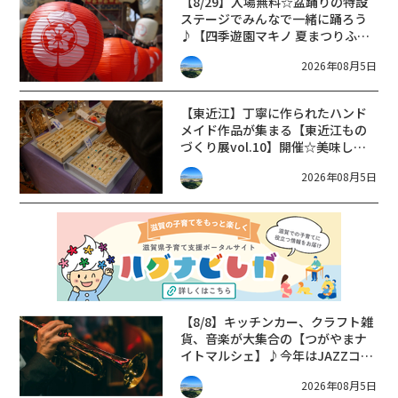
【8/29】入場無料☆盆踊りの特設
ステージでみんなで一緒に踊ろう
♪【四季遊園マキノ 夏まつりふる
さと物語】開催☆
2026年08月5日
【東近江】丁寧に作られたハンド
メイド作品が集まる【東近江もの
づくり展vol.10】開催☆美味しい
フードの出店も♪
2026年08月5日
【8/8】キッチンカー、クラフト雑
貨、音楽が大集合の【つがやまナ
イトマルシェ】♪今年はJAZZコン
サートも同時開催☆
2026年08月5日