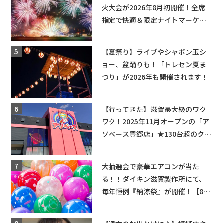
火大会が2026年8月初開催！全席
指定で快適＆限定ナイトマーケッ
トも登場♪
【夏祭り】ライブやシャボン玉シ
ョー、盆踊りも！「トレセン夏ま
つり」が2026年も開催されます！
【行ってきた】滋賀最大級のワク
ワク！2025年11月オープンの「ア
ソベース豊郷店」★130台超のクレ
ーンゲームで青果や日用品までゲ
ットできる新スポット！
大抽選会で豪華エアコンが当た
る！！ダイキン滋賀製作所にて、
毎年恒例『納涼祭』が開催！【8月
2日】