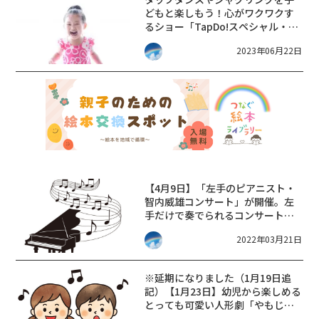
どもと楽しもう！心がワクワクす
るショー「TapDo!スペシャル・パ
ーティータイム♪」が上演。【7月
2023年06月22日
23日】
【4月9日】「左手のピアニスト・
智内威雄コンサート」が開催。左
手だけで奏でられるコンサートで
す。絵本の朗読に合せたピアノ演
2022年03月21日
奏など、幼児からおとなまで楽し
めます。☆大津市民会館☆
※延期になりました（1月19日追
記）【1月23日】幼児から楽しめる
とっても可愛い人形劇「やもじろ
うとはりきち」がやって来ます♪