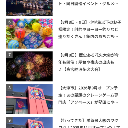
ト・同日開催イベント・グルメマ
ップ・交通規制に近隣施設の駐車
場情報なども要チェック★
【8月8日・9日】小学生以下のお子
様限定！射的やヨーヨー釣りなど
盛りだくさん！館内のあちこちに
ちびっこ縁日開催♪【モリーブ】
【8月8日】歴史ある花火大会が今
年も開催！屋台や夜店の出店も
♪【高宮納涼花火大会】
【大津市】2026年9月オープン予
定！あの話題のクレーンゲーム専
門店「アソベース」が堅田にやっ
てくる！豊郷店に続く滋賀2店舗目
★
【行ってきた】滋賀最大級のワク
ワク！2025年11月オープンの「ア