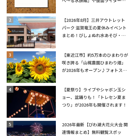
べ〜る水族館」や仮面ライダーシ
ョーなど
【2026年8月】三井アウトレット
パーク 滋賀竜王の夏休みイベント
まとめ！びしょぬれ水あそび・激
辛グルメ・フォトコンテストまで
盛りだくさん！
【東近江市】約5万本のひまわりが
咲き誇る「山梶農園ひまわり畑」
が2026年もオープン♪フォトスポ
ットやキッチンカーも登場！何度
も入園できるフリーパスも販売★
【夏祭り】ライブやシャボン玉シ
ョー、盆踊りも！「トレセン夏ま
つり」が2026年も開催されます！
2026年最新【びわ湖大花火大会 関
連情報まとめ】無料観覧スポッ