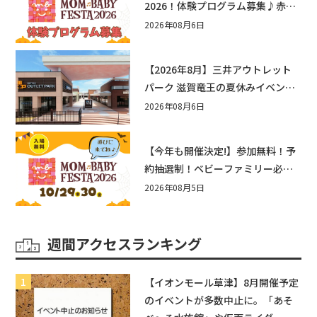
2026！体験プログラム募集♪赤ち
ゃん向けイベントに出演しません
2026年08月6日
か？
【2026年8月】三井アウトレット
パーク 滋賀竜王の夏休みイベント
まとめ！びしょぬれ水あそび・激
2026年08月6日
辛グルメ・フォトコンテストまで
盛りだくさん！
【今年も開催決定!】参加無料！予
約抽選制！ベビーファミリー必見
☆入場無料☆10/29(木)30(金)ママ
2026年08月5日
ベビーフェスタ2026！親子で楽し
もう♪inピエリ守山
週間アクセスランキング
【イオンモール草津】8月開催予定
のイベントが多数中止に。「あそ