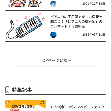
2021年12月18日
チケットは枚数限定・先着順で
す。お早めに!☆大津市☆
ピアニカの不思議で楽しい演奏を
聴こう！「ピアニカの魔術師」の
コンサート！☆要申込
2018年03月11日
TOPページに戻る
特集記事
10/29(木)30㈮ママベビーフェスタ