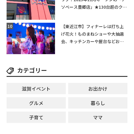
ソベース豊郷店」★130台超のクレ
ーンゲームで青果や日用品までゲ
ットできる新スポット！
【東近江市】フィナーレは打ち上
げ花火！ものまねショーや大抽選
会、キッチンカーや屋台などお楽
しみ満載★「ことう夏まつり こと
ぼん2026」がひばり公園で開催！
【8月8日】
カテゴリー
滋賀イベント
お出かけ
グルメ
暮らし
子育て
ママ