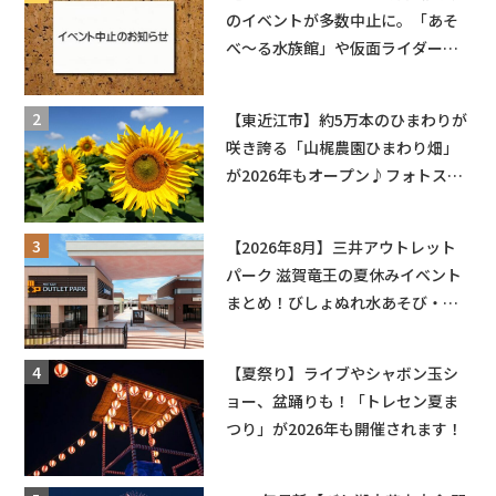
のイベントが多数中止に。「あそ
べ〜る水族館」や仮面ライダーシ
ョーなど
【東近江市】約5万本のひまわりが
咲き誇る「山梶農園ひまわり畑」
が2026年もオープン♪フォトスポ
ットやキッチンカーも登場！何度
も入園できるフリーパスも販売★
【2026年8月】三井アウトレット
パーク 滋賀竜王の夏休みイベント
まとめ！びしょぬれ水あそび・激
辛グルメ・フォトコンテストまで
盛りだくさん！
【夏祭り】ライブやシャボン玉シ
ョー、盆踊りも！「トレセン夏ま
つり」が2026年も開催されます！