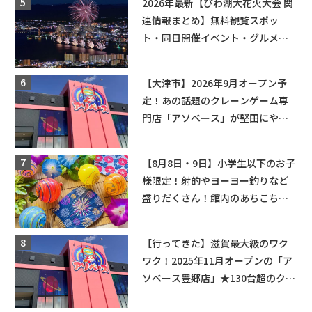
2026年最新【びわ湖大花火大会 関
連情報まとめ】無料観覧スポッ
ト・同日開催イベント・グルメマ
ップ・交通規制に近隣施設の駐車
場情報なども要チェック★
【大津市】2026年9月オープン予
定！あの話題のクレーンゲーム専
門店「アソベース」が堅田にやっ
てくる！豊郷店に続く滋賀2店舗目
★
【8月8日・9日】小学生以下のお子
様限定！射的やヨーヨー釣りなど
盛りだくさん！館内のあちこちに
ちびっこ縁日開催♪【モリーブ】
【行ってきた】滋賀最大級のワク
ワク！2025年11月オープンの「ア
ソベース豊郷店」★130台超のクレ
ーンゲームで青果や日用品までゲ