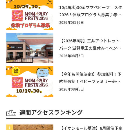
10/29(木)30㈮ママベビーフェスタ
2026！体験プログラム募集♪赤ち
ゃん向けイベントに出演しません
2026年08月6日
か？
【2026年8月】三井アウトレット
パーク 滋賀竜王の夏休みイベント
まとめ！びしょぬれ水あそび・激
2026年08月6日
辛グルメ・フォトコンテストまで
盛りだくさん！
【今年も開催決定!】参加無料！予
約抽選制！ベビーファミリー必見
☆入場無料☆10/29(木)30(金)ママ
2026年08月5日
ベビーフェスタ2026！親子で楽し
もう♪inピエリ守山
週間アクセスランキング
【イオンモール草津】8月開催予定