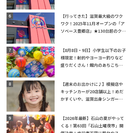
てくる！豊郷店に続く滋賀2店舗目
★
【行ってきた】滋賀最大級のワク
ワク！2025年11月オープンの「ア
ソベース豊郷店」★130台超のクレ
ーンゲームで青果や日用品までゲ
ットできる新スポット！
【8月8日・9日】小学生以下のお子
様限定！射的やヨーヨー釣りなど
盛りだくさん！館内のあちこちに
ちびっこ縁日開催♪【モリーブ】
【週末のお出かけに♪】模擬店や
キッチンカーが20店舗以上！めだ
かすくいや、滋賀出身シンガーソ
ングライターによるライブなど。
【和邇ふれあい夏祭り】
【2026年最新】石山の夏がやって
くる！第63回「石山土曜夜市」開