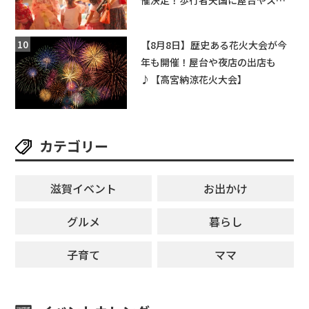
催決定！歩行者天国に屋台やステ
ージが勢揃い【7月18日・25日・8
月1日】大津市
【8月8日】歴史ある花火大会が今
年も開催！屋台や夜店の出店も
♪【高宮納涼花火大会】
カテゴリー
滋賀イベント
お出かけ
グルメ
暮らし
子育て
ママ