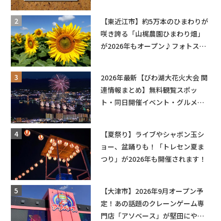
ョーなど
【東近江市】約5万本のひまわりが
咲き誇る「山梶農園ひまわり畑」
が2026年もオープン♪フォトスポ
ットやキッチンカーも登場！何度
も入園できるフリーパスも販売★
2026年最新【びわ湖大花火大会 関
連情報まとめ】無料観覧スポッ
ト・同日開催イベント・グルメマ
ップ・交通規制に近隣施設の駐車
場情報なども要チェック★
【夏祭り】ライブやシャボン玉シ
ョー、盆踊りも！「トレセン夏ま
つり」が2026年も開催されます！
【大津市】2026年9月オープン予
定！あの話題のクレーンゲーム専
門店「アソベース」が堅田にやっ