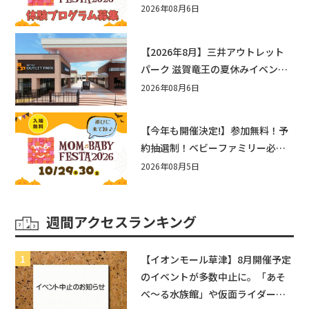
ゃん向けイベントに出演しません
2026年08月6日
か？
【2026年8月】三井アウトレット
パーク 滋賀竜王の夏休みイベント
まとめ！びしょぬれ水あそび・激
2026年08月6日
辛グルメ・フォトコンテストまで
盛りだくさん！
【今年も開催決定!】参加無料！予
約抽選制！ベビーファミリー必見
☆入場無料☆10/29(木)30(金)ママ
2026年08月5日
ベビーフェスタ2026！親子で楽し
もう♪inピエリ守山
週間アクセスランキング
【イオンモール草津】8月開催予定
のイベントが多数中止に。「あそ
べ〜る水族館」や仮面ライダーシ