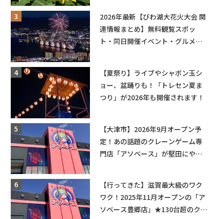
も入園できるフリーパスも販売★
2026年最新【びわ湖大花火大会 関
連情報まとめ】無料観覧スポッ
ト・同日開催イベント・グルメマ
ップ・交通規制に近隣施設の駐車
場情報なども要チェック★
【夏祭り】ライブやシャボン玉シ
ョー、盆踊りも！「トレセン夏ま
つり」が2026年も開催されます！
【大津市】2026年9月オープン予
定！あの話題のクレーンゲーム専
門店「アソベース」が堅田にやっ
てくる！豊郷店に続く滋賀2店舗目
★
【行ってきた】滋賀最大級のワク
ワク！2025年11月オープンの「ア
ソベース豊郷店」★130台超のクレ