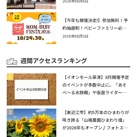
まとめ！びしょぬれ水あそび・激
2026年08月6日
辛グルメ・フォトコンテストまで
盛りだくさん！
【今年も開催決定!】参加無料！予
約抽選制！ベビーファミリー必見
☆入場無料☆10/29(木)30(金)ママ
2026年08月5日
ベビーフェスタ2026！親子で楽し
もう♪inピエリ守山
週間アクセスランキング
【イオンモール草津】8月開催予定
のイベントが多数中止に。「あそ
べ〜る水族館」や仮面ライダーシ
ョーなど
【東近江市】約5万本のひまわりが
咲き誇る「山梶農園ひまわり畑」
が2026年もオープン♪フォトスポ
ットやキッチンカーも登場！何度