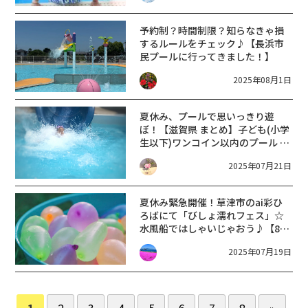
予約制？時間制限？知らなきゃ損
するルールをチェック♪【長浜市
民プールに行ってきました！】
2025年08月1日
夏休み、プールで思いっきり遊
ぼ！【滋賀県 まとめ】子ども(小学
生以下)ワンコイン以内のプール 15
選【2025年】
2025年07月21日
夏休み緊急開催！草津市のai彩ひ
ろばにて「びしょ濡れフェス」☆
水風船ではしゃいじゃおう♪【8月
3日】
2025年07月19日
1
2
3
4
5
6
7
8
»