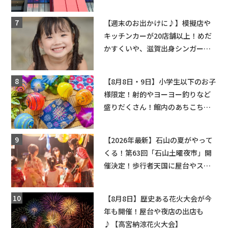
ーンゲームで青果や日用品までゲ
ットできる新スポット！
【週末のお出かけに♪】模擬店や
キッチンカーが20店舗以上！めだ
かすくいや、滋賀出身シンガーソ
ングライターによるライブなど。
【和邇ふれあい夏祭り】
【8月8日・9日】小学生以下のお子
様限定！射的やヨーヨー釣りなど
盛りだくさん！館内のあちこちに
ちびっこ縁日開催♪【モリーブ】
【2026年最新】石山の夏がやって
くる！第63回「石山土曜夜市」開
催決定！歩行者天国に屋台やステ
ージが勢揃い【7月18日・25日・8
月1日】大津市
【8月8日】歴史ある花火大会が今
年も開催！屋台や夜店の出店も
♪【高宮納涼花火大会】