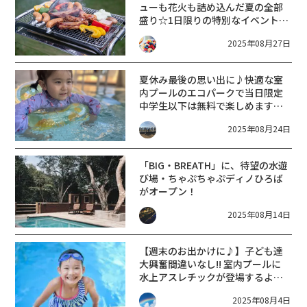
ューも花火も詰め込んだ夏の全部
盛り☆1日限りの特別なイベントで
す♪【びわ湖大津プリンスホテ
2025年08月27日
ル】9/15
夏休み最後の思い出に♪快適な室
内プールのエコパークで当日限定
中学生以下は無料で楽しめます
よ！【8月29日】【もりやまエコパ
2025年08月24日
ーク交流拠点施設】
「BIG・BREATH」に、待望の水遊
び場・ちゃぷちゃぷディノひろば
がオープン！
2025年08月14日
【週末のお出かけに♪】子ども達
大興奮間違いなし!! 室内プールに
水上アスレチックが登場するよ。8
月10日・17日限定！【サンネス】
2025年08月4日