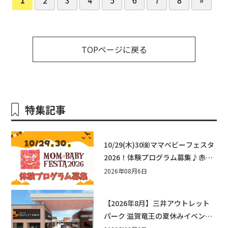
TOPページに戻る
特集記事
10/29(木)30㈮ママベビーフェスタ
2026！体験プログラム募集♪赤ち
ゃん向けイベントに出演しません
2026年08月6日
か？
【2026年8月】三井アウトレット
パーク 滋賀竜王の夏休みイベント