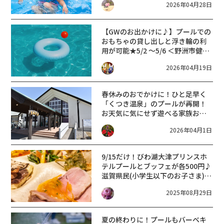
2026年04月28日
年 ゴールデンウィーク イベント】
【GWのお出かけに♪】プールでの
おもちゃの貸し出しと浮き輪の利
用が可能★5/2 〜5/6 ＜野洲市健康
スポーツセンター サンネス＞
2026年04月19日
春休みのおでかけに！ひと足早く
「くつき温泉」のプールが再開！
お天気に気にせず遊べる家族おで
かけスポット
2026年04月1日
9/15だけ！びわ湖大津プリンスホ
テルプールとブッフェが各500円♪
滋賀県民(小学生以下のお子さま)限
定♪
2025年08月29日
夏の終わりに！プールもバーベキ