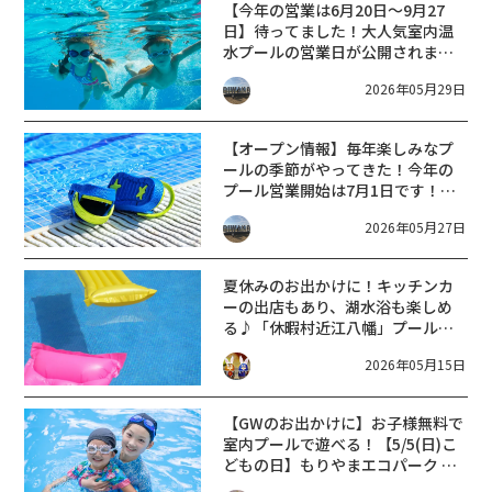
【今年の営業は6月20日〜9月27
日】待ってました！大人気室内温
水プールの営業日が公開されまし
た！【十二坊温泉ゆらら】
2026年05月29日
【オープン情報】毎年楽しみなプ
ールの季節がやってきた！今年の
プール営業開始は7月1日です！
【ロクハ公園】
2026年05月27日
夏休みのお出かけに！キッチンカ
ーの出店もあり、湖水浴も楽しめ
る♪「休暇村近江八幡」プール営
業期間を発表★【7/18〜8/30】
2026年05月15日
【GWのお出かけに】お子様無料で
室内プールで遊べる！【5/5(日)こ
どもの日】もりやまエコパーク 中
学生以下プール無料開放！【2026