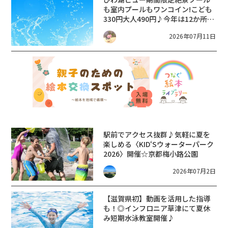
も室内プールもワンコイン!こども
330円大人490円♪今年は12か所が
オープン!【7/20～8/31】令和8年
2026年07月11日
度 大津市 夏期プールの一般公開
【2026年 夏休み お出かけ】
駅前でアクセス抜群♪気軽に夏を
楽しめる〈KID‘Sウォーターパーク
2026〉開催☆京都梅小路公園
2026年07月2日
【滋賀県初】動画を活用した指導
も！◎インフロニア草津にて夏休
み短期水泳教室開催♪