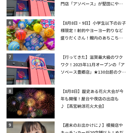
門店「アソベース」が堅田にやっ
てくる！豊郷店に続く滋賀2店舗目
★
【8月8日・9日】小学生以下のお子
様限定！射的やヨーヨー釣りなど
盛りだくさん！館内のあちこちに
ちびっこ縁日開催♪【モリーブ】
【行ってきた】滋賀最大級のワク
ワク！2025年11月オープンの「ア
ソベース豊郷店」★130台超のクレ
ーンゲームで青果や日用品までゲ
ットできる新スポット！
【8月8日】歴史ある花火大会が今
年も開催！屋台や夜店の出店も
♪【高宮納涼花火大会】
【週末のお出かけに♪】模擬店や
キッチンカーが20店舗以上！めだ