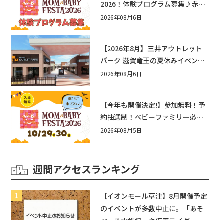
2026！体験プログラム募集♪赤ち
ゃん向けイベントに出演しません
2026年08月6日
か？
【2026年8月】三井アウトレット
パーク 滋賀竜王の夏休みイベント
まとめ！びしょぬれ水あそび・激
2026年08月6日
辛グルメ・フォトコンテストまで
盛りだくさん！
【今年も開催決定!】参加無料！予
約抽選制！ベビーファミリー必見
☆入場無料☆10/29(木)30(金)ママ
2026年08月5日
ベビーフェスタ2026！親子で楽し
もう♪inピエリ守山
週間アクセスランキング
【イオンモール草津】8月開催予定
のイベントが多数中止に。「あそ