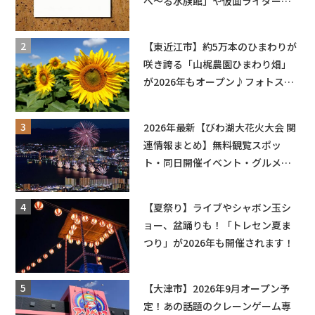
べ〜る水族館」や仮面ライダーシ
ョーなど
【東近江市】約5万本のひまわりが
咲き誇る「山梶農園ひまわり畑」
が2026年もオープン♪フォトスポ
ットやキッチンカーも登場！何度
も入園できるフリーパスも販売★
2026年最新【びわ湖大花火大会 関
連情報まとめ】無料観覧スポッ
ト・同日開催イベント・グルメマ
ップ・交通規制に近隣施設の駐車
場情報なども要チェック★
【夏祭り】ライブやシャボン玉シ
ョー、盆踊りも！「トレセン夏ま
つり」が2026年も開催されます！
【大津市】2026年9月オープン予
定！あの話題のクレーンゲーム専