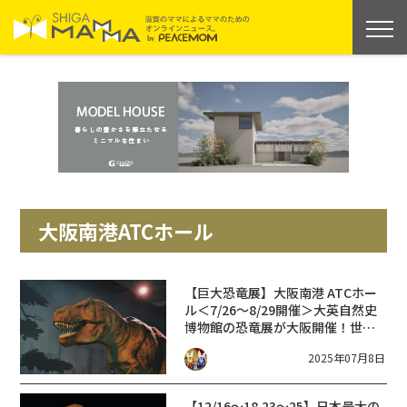
大阪南港ATCホール
【巨大恐竜展】大阪南港 ATCホー
ル＜7/26〜8/29開催＞大英自然史
博物館の恐竜展が大阪開催！世界
最大級の巨大竜脚類パタゴティタ
2025年07月8日
ンの全身復元骨格も関西初公開！
【12/16〜18,23〜25】日本最大の