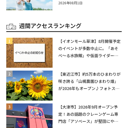
券や人気パスタ券も当たる☆夏休
2026年08月1日
みは「ハウスセレクション彦根」
へGO！
週間アクセスランキング
【イオンモール草津】8月開催予定
のイベントが多数中止に。「あそ
べ〜る水族館」や仮面ライダーシ
ョーなど
【東近江市】約5万本のひまわりが
咲き誇る「山梶農園ひまわり畑」
が2026年もオープン♪フォトスポ
ットやキッチンカーも登場！何度
も入園できるフリーパスも販売★
【大津市】2026年9月オープン予
定！あの話題のクレーンゲーム専
門店「アソベース」が堅田にやっ