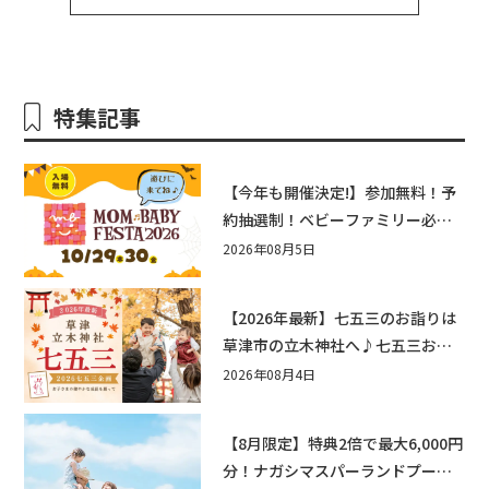
特集記事
【今年も開催決定!】参加無料！予
約抽選制！ベビーファミリー必見
☆入場無料☆10/29(木)30(金)ママ
2026年08月5日
ベビーフェスタ2026！親子で楽し
もう♪inピエリ守山
【2026年最新】七五三のお詣りは
草津市の立木神社へ♪七五三お祝
い企画をご紹介！
2026年08月4日
【8月限定】特典2倍で最大6,000円
分！ナガシマスパーランドプール