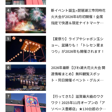
てくる！豊郷店に続く滋賀2店舗目
★
新イベント誕生⭐︎琵琶湖三市同時花
火大会が2026年8月初開催！全席
指定で快適＆限定ナイトマーケッ
トも登場♪
【夏祭り】ライブやシャボン玉シ
ョー、盆踊りも！「トレセン夏ま
つり」が2026年も開催されます！
2026年最新【びわ湖大花火大会 関
連情報まとめ】無料観覧スポッ
ト・同日開催イベント・グルメマ
ップ・交通規制に近隣施設の駐車
場情報なども要チェック★
【行ってきた】滋賀最大級のワク
ワク！2025年11月オープンの「ア
ソベース豊郷店」★130台超のクレ