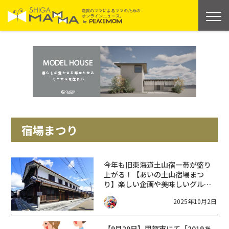
宿場まつり
今年も旧東海道土山宿一帯が盛り
上がる！【あいの土山宿場まつ
り】楽しい企画や美味しいグルメ
がてんこ盛り☆〈甲賀市〉10/12
2025年10月2日
【9月29日】甲賀市にて「2019あ