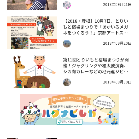
2018年09月21日
会も登場♪
【2018・彦根】10月7日、とりい
もと宿場まつりで「あかいろメガ
ネをつくろう！」京都アートスク
ール＆地元子育てサークルのコラ
2018年09月20日
ボ企画
第11回とりいもと宿場まつりが開
催！ジャグリングや和太鼓演奏、
シカ肉カレーなどの地元産ジビエ
料理レストランも！
2018年08月30日