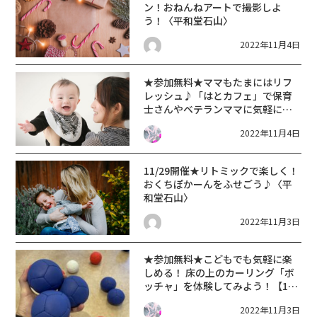
ン！おねんねアートで撮影しよ
う！〈平和堂石山〉
2022年11月4日
★参加無料★ママもたまにはリフ
レッシュ♪「はとカフェ」で保育
士さんやベテランママに気軽に育
児相談してみよう♪【11月15日・
2022年11月4日
平和堂石山】
11/29開催★リトミックで楽しく！
おくちぽかーんをふせごう♪〈平
和堂石山〉
2022年11月3日
★参加無料★こどもでも気軽に楽
しめる！ 床の上のカーリング「ボ
ッチャ」を体験してみよう！【11
月27日・平和堂石山】
2022年11月3日