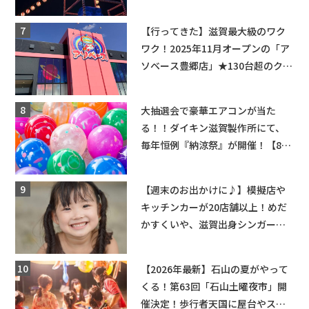
【行ってきた】滋賀最大級のワク
ワク！2025年11月オープンの「ア
ソベース豊郷店」★130台超のクレ
ーンゲームで青果や日用品までゲ
ットできる新スポット！
大抽選会で豪華エアコンが当た
る！！ダイキン滋賀製作所にて、
毎年恒例『納涼祭』が開催！【8月
2日】
【週末のお出かけに♪】模擬店や
キッチンカーが20店舗以上！めだ
かすくいや、滋賀出身シンガーソ
ングライターによるライブなど。
【和邇ふれあい夏祭り】
【2026年最新】石山の夏がやって
くる！第63回「石山土曜夜市」開
催決定！歩行者天国に屋台やステ