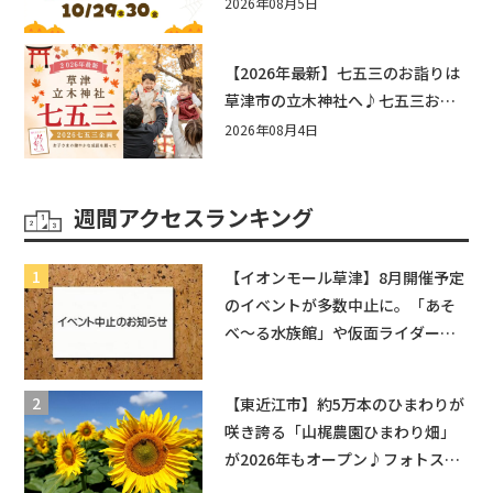
☆入場無料☆10/29(木)30(金)ママ
2026年08月5日
ベビーフェスタ2026！親子で楽し
もう♪inピエリ守山
【2026年最新】七五三のお詣りは
草津市の立木神社へ♪七五三お祝
い企画をご紹介！
2026年08月4日
週間アクセスランキング
【イオンモール草津】8月開催予定
のイベントが多数中止に。「あそ
べ〜る水族館」や仮面ライダーシ
ョーなど
【東近江市】約5万本のひまわりが
咲き誇る「山梶農園ひまわり畑」
が2026年もオープン♪フォトスポ
ットやキッチンカーも登場！何度