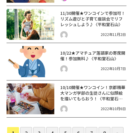
11/30開催★ワンコインで参加可！
リズム遊びと子育て座談会でリフ
レッシュしよう♪〈平和堂石山〉
2022年11月2日
10/22★アマチュア落語家の寄席開
催！参加無料♪〈平和堂石山〉
2022年10月7日
10/10開催★ワンコイン！京都精華
大マンガ学部の生徒さんに似顔絵
を描いてもらおう！〈平和堂石
山〉
2022年10月6日
1
2
3
4
5
6
7
8
»