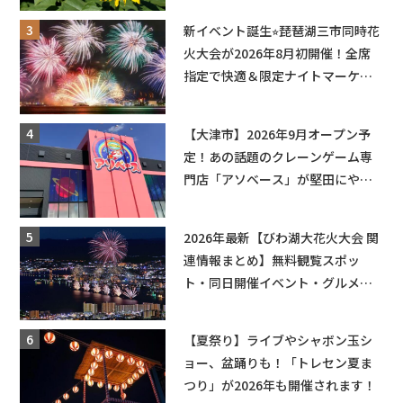
も入園できるフリーパスも販売★
新イベント誕生⭐︎琵琶湖三市同時花
火大会が2026年8月初開催！全席
指定で快適＆限定ナイトマーケッ
トも登場♪
【大津市】2026年9月オープン予
定！あの話題のクレーンゲーム専
門店「アソベース」が堅田にやっ
てくる！豊郷店に続く滋賀2店舗目
★
2026年最新【びわ湖大花火大会 関
連情報まとめ】無料観覧スポッ
ト・同日開催イベント・グルメマ
ップ・交通規制に近隣施設の駐車
場情報なども要チェック★
【夏祭り】ライブやシャボン玉シ
ョー、盆踊りも！「トレセン夏ま
つり」が2026年も開催されます！