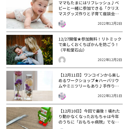
ママもたまにはリフレッシュ♪ベ
ビーと一緒に参加できる「クリス
マスグッズ作りと子育て座談会」
開催★【12月15日・平和堂石山】
2022年12月2日
12/27開催★参加無料！リトミック
で楽しくおくちぽかんを防ごう！
〈平和堂石山〉
2022年12月2日
【12月11日】ワンコインから楽し
めるワークショップ★ハーバリウ
ムやミニツリーもあり♪手作り市
も同時開催！〈平和堂石山〉
2022年12月1日
【12月10日】今回で最後！壊れた
り動かなくなったおもちゃは今年
のうちに「おもちゃ病院」でなお
してもらおう！〈平和堂石山〉