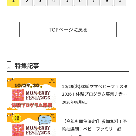
TOPページに戻る
特集記事
10/29(木)30㈮ママベビーフェスタ
2026！体験プログラム募集♪赤ち
ゃん向けイベントに出演しません
2026年08月6日
か？
【今年も開催決定!】参加無料！予
約抽選制！ベビーファミリー必見