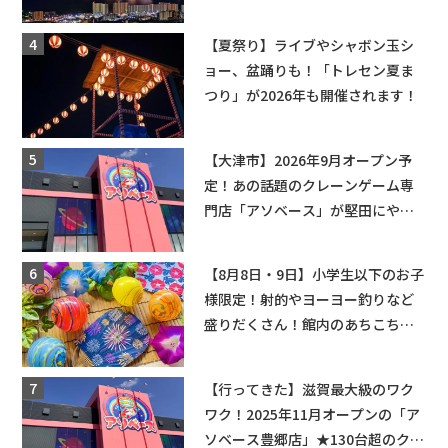
ップ・交通規制に近隣施設の駐車
場情報なども要チェック★
【夏祭り】ライブやシャボン玉シ
ョー、盆踊りも！「トレセン夏ま
つり」が2026年も開催されます！
【大津市】2026年9月オープン予
定！あの話題のクレーンゲーム専
門店「アソベース」が堅田にやっ
てくる！豊郷店に続く滋賀2店舗目
★
【8月8日・9日】小学生以下のお子
様限定！射的やヨーヨー釣りなど
盛りだくさん！館内のあちこちに
ちびっこ縁日開催♪【モリーブ】
【行ってきた】滋賀最大級のワク
ワク！2025年11月オープンの「ア
ソベース豊郷店」★130台超のクレ