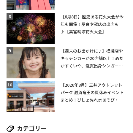
ーンゲームで青果や日用品までゲ
ットできる新スポット！
【8月8日】歴史ある花火大会が今
年も開催！屋台や夜店の出店も
♪【高宮納涼花火大会】
【週末のお出かけに♪】模擬店や
キッチンカーが20店舗以上！めだ
かすくいや、滋賀出身シンガーソ
ングライターによるライブなど。
【和邇ふれあい夏祭り】
【2026年8月】三井アウトレット
パーク 滋賀竜王の夏休みイベント
まとめ！びしょぬれ水あそび・激
辛グルメ・フォトコンテストまで
盛りだくさん！
カテゴリー