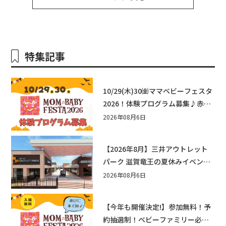
特集記事
10/29(木)30㈮ママベビーフェスタ
2026！体験プログラム募集♪赤ち
ゃん向けイベントに出演しません
2026年08月6日
か？
【2026年8月】三井アウトレット
パーク 滋賀竜王の夏休みイベント
まとめ！びしょぬれ水あそび・激
2026年08月6日
辛グルメ・フォトコンテストまで
盛りだくさん！
【今年も開催決定!】参加無料！予
約抽選制！ベビーファミリー必見