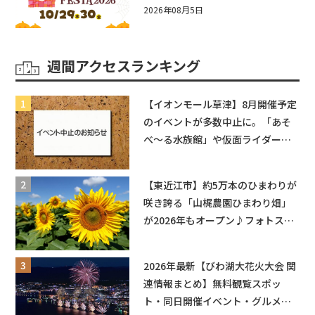
☆入場無料☆10/29(木)30(金)ママ
2026年08月5日
ベビーフェスタ2026！親子で楽し
もう♪inピエリ守山
週間アクセスランキング
【イオンモール草津】8月開催予定
のイベントが多数中止に。「あそ
べ〜る水族館」や仮面ライダーシ
ョーなど
【東近江市】約5万本のひまわりが
咲き誇る「山梶農園ひまわり畑」
が2026年もオープン♪フォトスポ
ットやキッチンカーも登場！何度
も入園できるフリーパスも販売★
2026年最新【びわ湖大花火大会 関
連情報まとめ】無料観覧スポッ
ト・同日開催イベント・グルメマ