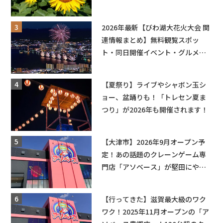
ットやキッチンカーも登場！何度
も入園できるフリーパスも販売★
2026年最新【びわ湖大花火大会 関
連情報まとめ】無料観覧スポッ
ト・同日開催イベント・グルメマ
ップ・交通規制に近隣施設の駐車
場情報なども要チェック★
【夏祭り】ライブやシャボン玉シ
ョー、盆踊りも！「トレセン夏ま
つり」が2026年も開催されます！
【大津市】2026年9月オープン予
定！あの話題のクレーンゲーム専
門店「アソベース」が堅田にやっ
てくる！豊郷店に続く滋賀2店舗目
★
【行ってきた】滋賀最大級のワク
ワク！2025年11月オープンの「ア