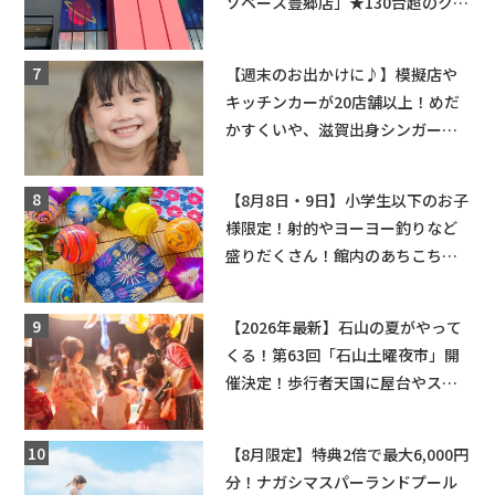
ソベース豊郷店」★130台超のクレ
ーンゲームで青果や日用品までゲ
ットできる新スポット！
【週末のお出かけに♪】模擬店や
キッチンカーが20店舗以上！めだ
かすくいや、滋賀出身シンガーソ
ングライターによるライブなど。
【和邇ふれあい夏祭り】
【8月8日・9日】小学生以下のお子
様限定！射的やヨーヨー釣りなど
盛りだくさん！館内のあちこちに
ちびっこ縁日開催♪【モリーブ】
【2026年最新】石山の夏がやって
くる！第63回「石山土曜夜市」開
催決定！歩行者天国に屋台やステ
ージが勢揃い【7月18日・25日・8
月1日】大津市
【8月限定】特典2倍で最大6,000円
分！ナガシマスパーランドプール