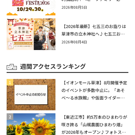
☆入場無料☆10/29(木)30(金)ママ
2026年08月5日
ベビーフェスタ2026！親子で楽し
もう♪inピエリ守山
【2026年最新】七五三のお詣りは
草津市の立木神社へ♪七五三お祝
い企画をご紹介！
2026年08月4日
週間アクセスランキング
【イオンモール草津】8月開催予定
のイベントが多数中止に。「あそ
べ〜る水族館」や仮面ライダーシ
ョーなど
【東近江市】約5万本のひまわりが
咲き誇る「山梶農園ひまわり畑」
が2026年もオープン♪フォトスポ