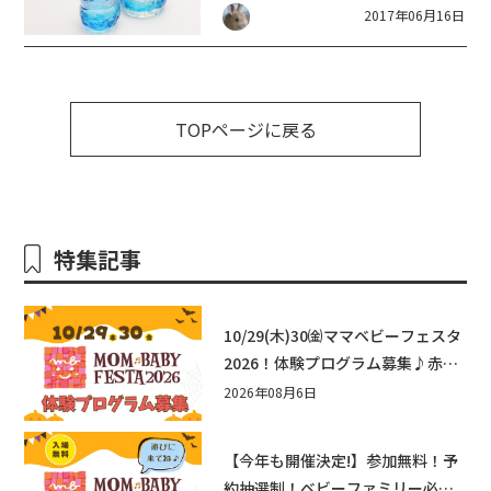
2017年06月16日
TOPページに戻る
特集記事
10/29(木)30㈮ママベビーフェスタ
2026！体験プログラム募集♪赤ち
ゃん向けイベントに出演しません
2026年08月6日
か？
【今年も開催決定!】参加無料！予
約抽選制！ベビーファミリー必見